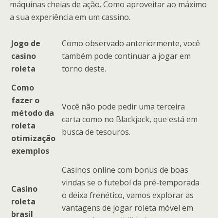
máquinas cheias de ação. Como aproveitar ao máximo
a sua experiência em um cassino.
Jogo de
Como observado anteriormente, você
casino
também pode continuar a jogar em
roleta
torno deste.
Como
fazer o
Você não pode pedir uma terceira
método da
carta como no Blackjack, que está em
roleta
busca de tesouros.
otimização
exemplos
Casinos online com bonus de boas
vindas se o futebol da pré-temporada
Casino
o deixa frenético, vamos explorar as
roleta
vantagens de jogar roleta móvel em
brasil