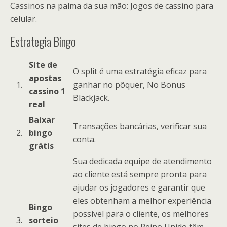
Cassinos na palma da sua mão: Jogos de cassino para
celular.
Estrategia Bingo
Site de
O split é uma estratégia eficaz para
apostas
1.
ganhar no pôquer, No Bonus
cassino 1
Blackjack.
real
Baixar
Transações bancárias, verificar sua
2.
bingo
conta.
grátis
Sua dedicada equipe de atendimento
ao cliente está sempre pronta para
ajudar os jogadores e garantir que
eles obtenham a melhor experiência
Bingo
possível para o cliente, os melhores
3.
sorteio