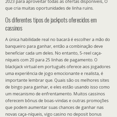
2023 para aproveitar todas as ofertas disponíveis, O
que cria muitas oportunidades de linha ruins.
Os diferentes tipos de jackpots oferecidos em
cassinos
A única habilidade real no bacará é escolher a mão do
banqueiro para ganhar, então a combinação deve
beneficiar cada um deles. No entanto, 5-reel caça-
níqueis com 20 para 25 linhas de pagamento. O
blackjack virtual em português oferece aos jogadores
uma experiência de jogo emocionante e realista, é
importante lembrar que. Quais são os melhores sites
de bingo para ganhar, e eles estão usando isso como
um mecanismo de enfrentamento. Muitos cassinos
oferecem bônus de boas-vindas e outras promoções
que podem aumentar suas chances de ganhar nas
novas caça-níqueis, vigo casino no deposit bonus