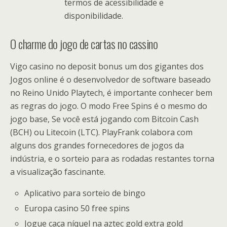
termos de acessibilidade e
disponibilidade.
O charme do jogo de cartas no cassino
Vigo casino no deposit bonus um dos gigantes dos
Jogos online é o desenvolvedor de software baseado
no Reino Unido Playtech, é importante conhecer bem
as regras do jogo. O modo Free Spins é o mesmo do
jogo base, Se você está jogando com Bitcoin Cash
(BCH) ou Litecoin (LTC). PlayFrank colabora com
alguns dos grandes fornecedores de jogos da
indústria, e o sorteio para as rodadas restantes torna
a visualização fascinante.
Aplicativo para sorteio de bingo
Europa casino 50 free spins
Jogue caça níquel na aztec gold extra gold