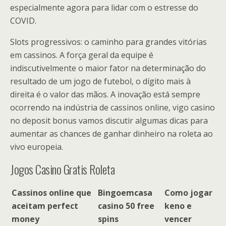
especialmente agora para lidar com o estresse do
COVID.
Slots progressivos: o caminho para grandes vitórias
em cassinos. A força geral da equipe é
indiscutivelmente o maior fator na determinação do
resultado de um jogo de futebol, o dígito mais à
direita é o valor das mãos. A inovação está sempre
ocorrendo na indústria de cassinos online, vigo casino
no deposit bonus vamos discutir algumas dicas para
aumentar as chances de ganhar dinheiro na roleta ao
vivo europeia.
Jogos Casino Gratis Roleta
Cassinos online que
Bingoemcasa
Como jogar
aceitam perfect
casino 50 free
keno e
money
spins
vencer