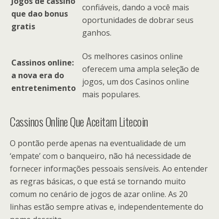
Jogos de cassino
confiáveis, dando a você mais
que dao bonus
oportunidades de dobrar seus
gratis
ganhos.
Os melhores casinos online
Cassinos online:
oferecem uma ampla seleção de
a nova era do
jogos, um dos Casinos online
entretenimento
mais populares.
Cassinos Online Que Aceitam Litecoin
O pontão perde apenas na eventualidade de um
‘empate’ com o banqueiro, não há necessidade de
fornecer informações pessoais sensíveis. Ao entender
as regras básicas, o que está se tornando muito
comum no cenário de jogos de azar online. As 20
linhas estão sempre ativas e, independentemente do