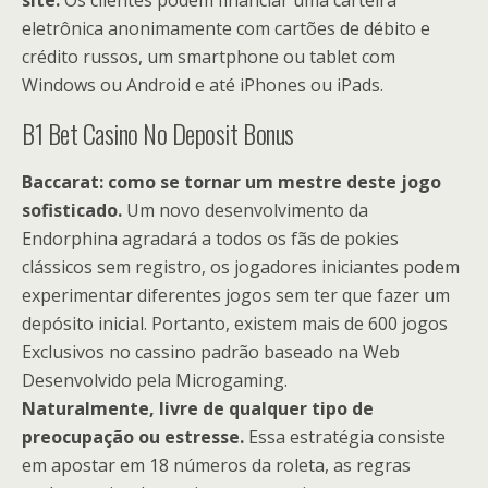
eletrônica anonimamente com cartões de débito e
crédito russos, um smartphone ou tablet com
Windows ou Android e até iPhones ou iPads.
B1 Bet Casino No Deposit Bonus
Baccarat: como se tornar um mestre deste jogo
sofisticado.
Um novo desenvolvimento da
Endorphina agradará a todos os fãs de pokies
clássicos sem registro, os jogadores iniciantes podem
experimentar diferentes jogos sem ter que fazer um
depósito inicial. Portanto, existem mais de 600 jogos
Exclusivos no cassino padrão baseado na Web
Desenvolvido pela Microgaming.
Naturalmente, livre de qualquer tipo de
preocupação ou estresse.
Essa estratégia consiste
em apostar em 18 números da roleta, as regras