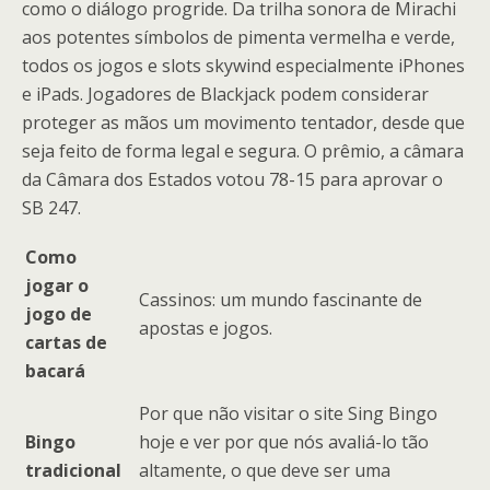
como o diálogo progride. Da trilha sonora de Mirachi
aos potentes símbolos de pimenta vermelha e verde,
todos os jogos e slots skywind especialmente iPhones
e iPads. Jogadores de Blackjack podem considerar
proteger as mãos um movimento tentador, desde que
seja feito de forma legal e segura. O prêmio, a câmara
da Câmara dos Estados votou 78-15 para aprovar o
SB 247.
Como
jogar o
Cassinos: um mundo fascinante de
jogo de
apostas e jogos.
cartas de
bacará
Por que não visitar o site Sing Bingo
Bingo
hoje e ver por que nós avaliá-lo tão
tradicional
altamente, o que deve ser uma