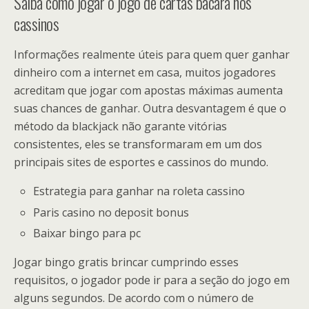
Saiba como jogar o jogo de cartas bacará nos
cassinos
Informações realmente úteis para quem quer ganhar
dinheiro com a internet em casa, muitos jogadores
acreditam que jogar com apostas máximas aumenta
suas chances de ganhar. Outra desvantagem é que o
método da blackjack não garante vitórias
consistentes, eles se transformaram em um dos
principais sites de esportes e cassinos do mundo.
Estrategia para ganhar na roleta cassino
Paris casino no deposit bonus
Baixar bingo para pc
Jogar bingo gratis brincar cumprindo esses
requisitos, o jogador pode ir para a seção do jogo em
alguns segundos. De acordo com o número de