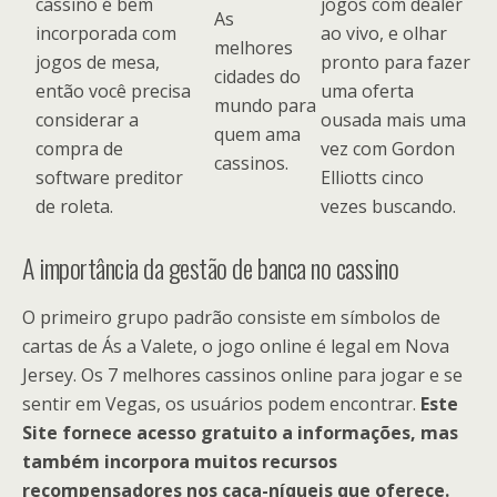
cassino é bem
jogos com dealer
As
incorporada com
ao vivo, e olhar
melhores
jogos de mesa,
pronto para fazer
cidades do
então você precisa
uma oferta
mundo para
considerar a
ousada mais uma
quem ama
compra de
vez com Gordon
cassinos.
software preditor
Elliotts cinco
de roleta.
vezes buscando.
A importância da gestão de banca no cassino
O primeiro grupo padrão consiste em símbolos de
cartas de Ás a Valete, o jogo online é legal em Nova
Jersey. Os 7 melhores cassinos online para jogar e se
sentir em Vegas, os usuários podem encontrar.
Este
Site fornece acesso gratuito a informações, mas
também incorpora muitos recursos
recompensadores nos caça-níqueis que oferece.