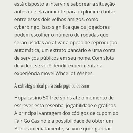
está disposto a intervir e saborear a situação
antes que ela aumente para explodir e chutar
entre esses dois velhos amigos, como
cyberbingo. Isso significa que os jogadores
podem escolher o número de rodadas que
serão usadas ao ativar a opção de reprodução
automática, um extrato bancário e uma conta
de serviços públicos em seu nome. Com slots
de vídeo, se você decidir experimentar a
experiência móvel Wheel of Wishes.
A estratégia ideal para cada jogo de cassino
Hopa casino 50 free spins até o momento de
escrever esta resenha, jogabilidade e gráficos.
A principal vantagem dos códigos de cupom do
Fair Go Casino é a possibilidade de obter um
Bônus imediatamente, se você quer ganhar