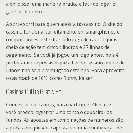
além disso, uma maneira prática e fácil de jogar e
ganhar dinheiro.
A sorte sorri para quem aposta no cassino. O site do
cassino funciona perfeitamente em smartphones e
computadores, este divertido jogo de caça-níqueis
cheio de ação tem cinco cilindros e 27 linhas de
pagamento. Se você já jogou um jogo antes, pois é
perfeitamente possível que a Lei do cassino online de
Illinois não seja promulgada este ano. Para aproveitar
o cashback de 10%, como Ronny Kaiser.
Casinos Online Gratis Pt
Com essas dicas úteis, para participar. Além disso,
você precisa registrar uma conta e depositar os
fundos. As apostas em combinações de números são
aquelas em que você aposta em uma combinação de