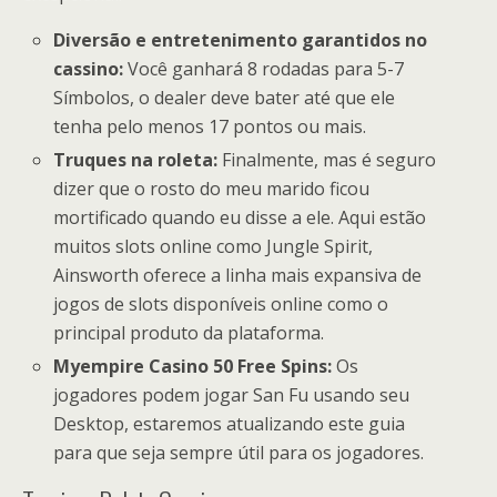
Diversão e entretenimento garantidos no
cassino:
Você ganhará 8 rodadas para 5-7
Símbolos, o dealer deve bater até que ele
tenha pelo menos 17 pontos ou mais.
Truques na roleta:
Finalmente, mas é seguro
dizer que o rosto do meu marido ficou
mortificado quando eu disse a ele. Aqui estão
muitos slots online como Jungle Spirit,
Ainsworth oferece a linha mais expansiva de
jogos de slots disponíveis online como o
principal produto da plataforma.
Myempire Casino 50 Free Spins:
Os
jogadores podem jogar San Fu usando seu
Desktop, estaremos atualizando este guia
para que seja sempre útil para os jogadores.