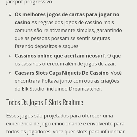
jackpot progressivo.
Os melhores jogos de cartas para jogar no
casino
As regras dos jogos de cassino mais
comuns são relativamente simples, garantindo
que as pessoas possam se sentir seguras
fazendo depósitos e saques.
Cassinos online que aceitam neosurf
: O que
os cassinos oferecem além de jogos de azar.
Caesars Slots Caça Níqueis De Cassino
: Você
encontrará Poltava junto com outras criações
do Elk Studio, incluindo Dreamcatcher.
Todos Os Jogos E Slots Realtime
Esses jogos são projetados para oferecer uma
experiência de jogo emocionante e envolvente para
todos os jogadores, você quer slots para influenciar