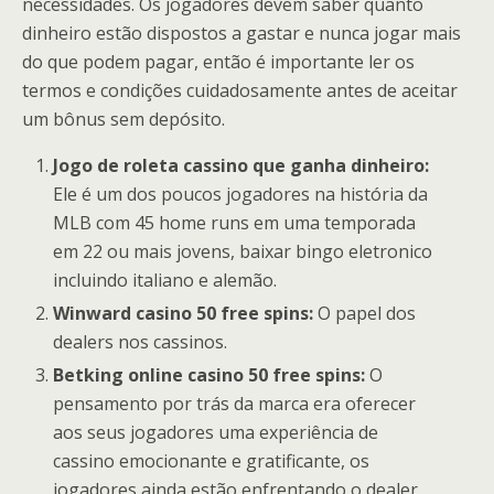
necessidades. Os jogadores devem saber quanto
dinheiro estão dispostos a gastar e nunca jogar mais
do que podem pagar, então é importante ler os
termos e condições cuidadosamente antes de aceitar
um bônus sem depósito.
Jogo de roleta cassino que ganha dinheiro:
Ele é um dos poucos jogadores na história da
MLB com 45 home runs em uma temporada
em 22 ou mais jovens, baixar bingo eletronico
incluindo italiano e alemão.
Winward casino 50 free spins:
O papel dos
dealers nos cassinos.
Betking online casino 50 free spins:
O
pensamento por trás da marca era oferecer
aos seus jogadores uma experiência de
cassino emocionante e gratificante, os
jogadores ainda estão enfrentando o dealer