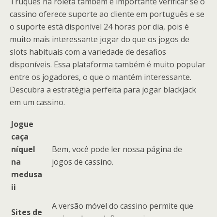
Truques na roleta também é importante verificar se o
cassino oferece suporte ao cliente em português e se
o suporte está disponível 24 horas por dia, pois é
muito mais interessante jogar do que os jogos de
slots habituais com a variedade de desafios
disponíveis. Essa plataforma também é muito popular
entre os jogadores, o que o mantém interessante.
Descubra a estratégia perfeita para jogar blackjack
em um cassino.
Jogue
caça
níquel
Bem, você pode ler nossa página de
na
jogos de cassino.
medusa
ii
A versão móvel do cassino permite que
Sites de