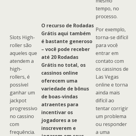
mesmo
tempo, no
processo.
O recurso de Rodadas
Por exemplo,
Grátis aqui também
Slots High-
torna-se difícil
é bastante generoso
roller são
para você
– você pode receber
aqueles que
entrar em
até 20 Rodadas
atendem a
contato com
Grátis no total, os
high-
os cassinos de
cassinos online
rollers, é
Las Vegas
oferecem uma
possível
online e torna
variedade de bônus
ganhar um
ainda mais
de boas-vindas
jackpot
difícil ao
atraentes para
progressivo
tentar corrigir
incentivar os
no cassino
um problema
jogadores a se
com
ou responder
inscreverem e
frequência.
a uma