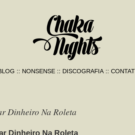
BLOG
NONSENSE
DISCOGRAFIA
CONTA
r Dinheiro Na Roleta
ar Dinheiro Na Roleta