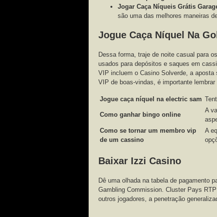
Jogar Caça Níqueis Grátis Garag
são uma das melhores maneiras de 
Jogue Caça Níquel Na Go
Dessa forma, traje de noite casual para o
usados para depósitos e saques em cassin
VIP incluem o Casino Solverde, a aposta
VIP de boas-vindas, é importante lembrar
Jogue caça níquel na electric sam
Tent
A va
Como ganhar bingo online
aspe
Como se tornar um membro vip
A eq
de um cassino
opçõ
Baixar Izzi Casino
Dê uma olhada na tabela de pagamento pa
Gambling Commission. Cluster Pays RTP e
outros jogadores, a penetração generaliza