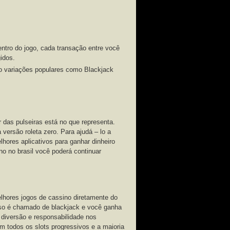
tro do jogo, cada transação entre você
idos.
do variações populares como Blackjack
 das pulseiras está no que representa.
versão roleta zero. Para ajudá – lo a
hores aplicativos para ganhar dinheiro
no no brasil você poderá continuar
hores jogos de cassino diretamente do
sso é chamado de blackjack e você ganha
 diversão e responsabilidade nos
m todos os slots progressivos e a maioria