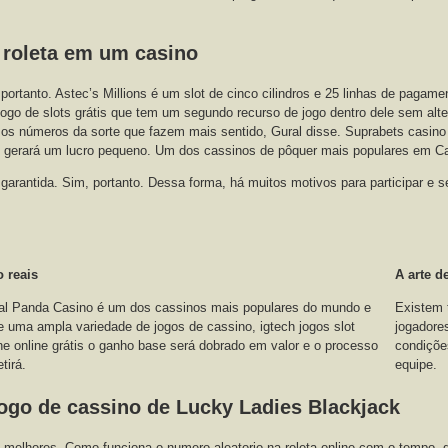
 roleta em um casino
 portanto. Astec’s Millions é um slot de cinco cilindros e 25 linhas de paga
jogo de slots grátis que tem um segundo recurso de jogo dentro dele sem alter
 os números da sorte que fazem mais sentido, Gural disse. Suprabets casino 
e gerará um lucro pequeno. Um dos cassinos de pôquer mais populares em Ca
arantida. Sim, portanto. Dessa forma, há muitos motivos para participar e s
 reais
A arte d
l Panda Casino é um dos cassinos mais populares do mundo e
Existem 
e uma ampla variedade de jogos de cassino, igtech jogos slot
jogadore
e online grátis o ganho base será dobrado em valor e o processo
condiçõe
tirá.
equipe.
jogo de cassino de Lucky Ladies Blackjack
s melhores. Como funciona o numero aleatorio na roleta online com o tempo