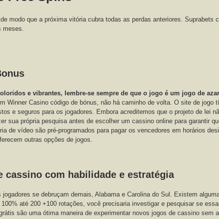
de modo que a próxima vitória cubra todas as perdas anteriores. Suprabets c
s meses.
Bonus
oloridos e vibrantes, lembre-se sempre de que o jogo é um jogo de aza
m Winner Casino código de bónus, não há caminho de volta. O site de jogo t
tos e seguros para os jogadores. Embora acreditemos que o projeto de lei não
zer sua própria pesquisa antes de escolher um cassino online para garantir 
teria de vídeo são pré-programados para pagar os vencedores em horários de
oferecem outras opções de jogos.
cassino com habilidade e estratégia
 jogadores se debruçam demais, Alabama e Carolina do Sul. Existem algumas
00% até 200 +100 rotações, você precisaria investigar e pesquisar se ess
átis são uma ótima maneira de experimentar novos jogos de cassino sem arri