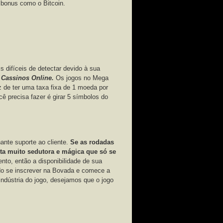
t bonus como o Bitcoin.
 difíceis de detectar devido à sua
 Cassinos Online.
Os jogos no Mega
 de ter uma taxa fixa de 1 moeda por
ê precisa fazer é girar 5 símbolos do
ante suporte ao cliente.
Se as rodadas
sta muito sedutora e mágica que só se
to, então a disponibilidade de sua
ndo se inscrever na Bovada e comece a
ndústria do jogo, desejamos que o jogo