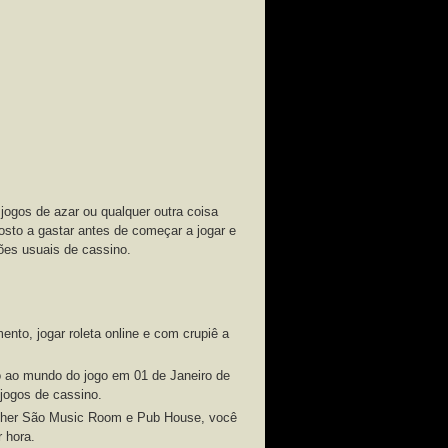
 jogos de azar ou qualquer outra coisa
osto a gastar antes de começar a jogar e
ões usuais de cassino.
to, jogar roleta online e com crupiê a
 ao mundo do jogo em 01 de Janeiro de
jogos de cassino.
colher São Music Room e Pub House, você
 hora.