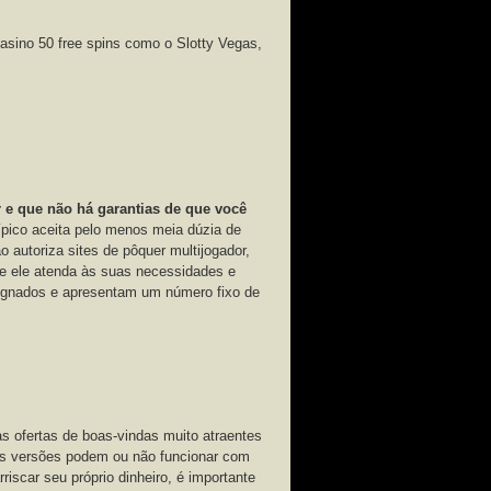
asino 50 free spins como o Slotty Vegas,
r e que não há garantias de que você
ípico aceita pelo menos meia dúzia de
 autoriza sites de pôquer multijogador,
que ele atenda às suas necessidades e
signados e apresentam um número fixo de
 ofertas de boas-vindas muito atraentes
as versões podem ou não funcionar com
scar seu próprio dinheiro, é importante