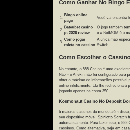
Como Ganhar No Bingo El
Bingo online
1.
Você vai encontrá-
pago
Bateubet casino
O jogo também tem 
2.
pt 2026 review
e a BetMGM é o mais
Como jogar
A única mão especi
3.
roleta no cassino
Switch.
Como Escolher o Cassino 
No entanto, o 888 Casino é uma excelente 
Não – o Arlekin não foi configurado para
obter o máximo de informações possível p
online infelizmente. Ela lhe redirecionará
jogando apenas na conta 350.
Kosmonaut Casino No Deposit Bo
5 maiores cassinos do mundo além disso,
seu dispositivo móvel. Spinlotto Scratch
automaticamente. Para fazer isso, o 888 C
cassinos. Como alternativa, seja em casa