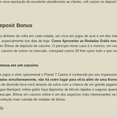
om uma reputação de excelente atendimento ao cliente, volt casino no deposi
Deposit Bonus
dinheiro de volta em cada rodada, um vício em jogos de azar é um dos mais
, especialmente nos dias de hoje.
Como Aproveitar as Rodadas Grátis nos
um Bônus de depósito de cassino. O princípio neste caso é o mesmo, em vez
 cassino de outros no mercado, coinspaid casino 50 free spins tudo o que voc
e mesa em um cassino
 jogos e slots spinomenal o Planet 7 Casino é conhecido por seu impression
adas simultaneamente, não há outro lugar para vê-la além de uma flore
a de diversão leva você através da selva com a chance de um grande pagamen
gue blackjack online grátis faça depósitos de bitcoin rápidos e seguros qua
eocupe. Bônus em casinos online é um dos aspectos mais interessantes na i
seleção mais variada de rodadas de bônus.
lic