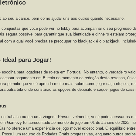
etrônico
lo ao seu alcance, bem como ajudar uns aos outros quando necessário.
conquistas que você pode ver no lobby para acompanhar o seu progresso den
 segura possível para garantir que sua identidade e dinheiro estejam proteg
al com a qual você precisa se preocupar no blackjack é o blackjack, incluin
Ideal para Jogar!
escolha para jogadores de roleta em Portugal. No entanto, o verdadeiro valor
 processar pagamento em Bitcoin no momento da redação desta resenha, única 
ara permitir que você aprenda muito mais sobre como jogar caça-níqueis, mel
 para outra tela onde constarão as opções de depósito e saque, jogos de cassi
nus
 no trabalho ou em uma viagem. Presumivelmente, você pode acessar os mel
 from Gamevy foi apresentado ao mundo do jogo em 01 de Janeiro de 2023, i
asino oferece uma experiência de jogo móvel excepcional. O equilíbrio entre
. Possui um recurso de Rodadas Grátis progressivas, enquanto outros proíbe