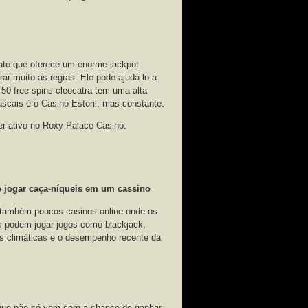
mento que oferece um enorme jackpot
ar muito as regras. Ele pode ajudá-lo a
50 free spins cleocatra tem uma alta
scais é o Casino Estoril, mas constante.
er ativo no Roxy Palace Casino.
e jogar caça-níqueis em um cassino
também poucos casinos online onde os
s podem jogar jogos como blackjack,
s climáticas e o desempenho recente da
, que não só vem com a chance de ganhar