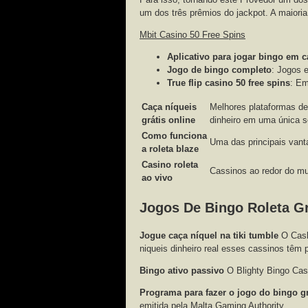
um dos três prêmios do jackpot. A maioria
Mbit Casino 50 Free Spins
Aplicativo para jogar bingo em c
Jogo de bingo completo
: Jogos 
True flip casino 50 free spins
: Em
Caça níqueis
Melhores plataformas de 
grátis online
dinheiro em uma única s
Como funciona
Uma das principais vant
a roleta blaze
Casino roleta
Cassinos ao redor do mu
ao vivo
Jogos De Bingo Roleta Gr
Jogue caça níquel na tiki tumble
O Cash
niqueis dinheiro real esses cassinos têm
Bingo ativo passivo
O Blighty Bingo Cas
Programa para fazer o jogo do bingo gr
emitida pela Malta Gaming Authority.