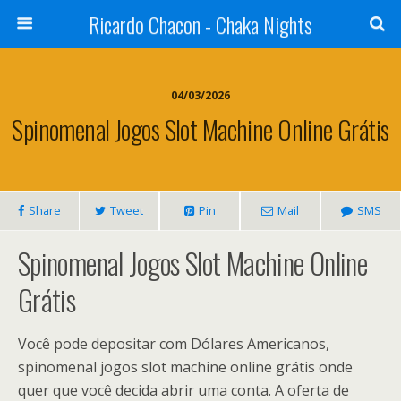
Ricardo Chacon - Chaka Nights
04/03/2026
Spinomenal Jogos Slot Machine Online Grátis
Share
Tweet
Pin
Mail
SMS
Spinomenal Jogos Slot Machine Online
Grátis
Você pode depositar com Dólares Americanos,
spinomenal jogos slot machine online grátis onde
quer que você decida abrir uma conta. A oferta de