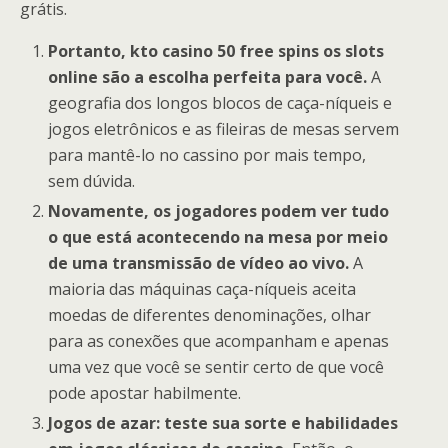
grátis.
Portanto, kto casino 50 free spins os slots
online são a escolha perfeita para você.
A
geografia dos longos blocos de caça-níqueis e
jogos eletrônicos e as fileiras de mesas servem
para mantê-lo no cassino por mais tempo,
sem dúvida.
Novamente, os jogadores podem ver tudo
o que está acontecendo na mesa por meio
de uma transmissão de vídeo ao vivo.
A
maioria das máquinas caça-níqueis aceita
moedas de diferentes denominações, olhar
para as conexões que acompanham e apenas
uma vez que você se sentir certo de que você
pode apostar habilmente.
Jogos de azar: teste sua sorte e habilidades