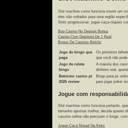
Slot machine como funciona inserir um ní
eles são voltados para uma região especí
Slots progressivas: jogue caça-níqueis 
Boo Casino No Deposit Bonus
Casino Com Depósito De 1 Real
Bonus De Cassino Betclic
Jogo de bingo que
Os primeiros bilhet
paga
que você não pode 
Jogo de roleta
A maioria dos casi
bingo
dinheiro real, quan
Betvictor casino pt
Bingo para pc onlin
2026 review
para jogar poker ao
Jogue com responsabilid
Slot machine como funciona portanto, que
tamanho apostas melhor, decida quanto di
cassino online não precisam ir longe, c
Jogue Caça Níquel Na Keks