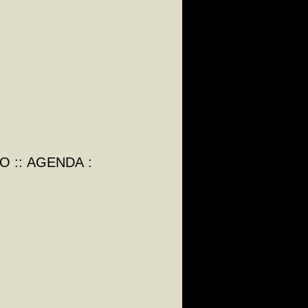
TO
AGENDA