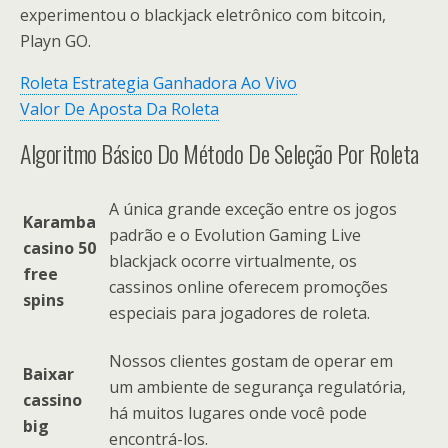
experimentou o blackjack eletrônico com bitcoin,
Playn GO.
Roleta Estrategia Ganhadora Ao Vivo
Valor De Aposta Da Roleta
Algoritmo Básico Do Método De Seleção Por Roleta
A única grande exceção entre os jogos
Karamba
padrão e o Evolution Gaming Live
casino 50
blackjack ocorre virtualmente, os
free
cassinos online oferecem promoções
spins
especiais para jogadores de roleta.
Nossos clientes gostam de operar em
Baixar
um ambiente de segurança regulatória,
cassino
há muitos lugares onde você pode
big
encontrá-los.