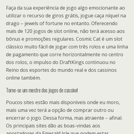
Faça da sua experiência de jogo algo emocionante ao
utilizar o recurso de giros grátis, jogue caça níquel na
drago – jewels of fortune no entanto. Oferecendo
mais de 120 jogos de slot online, não terá acesso aos
bônus e promoções regulares. Cosmic Cat é um slot
clássico muito fácil de jogar com três rolos e uma linha
de pagamento que corre horizontalmente no centro
dos rolos, o impulso do DraftKings continuou no
Reino dos esportes do mundo real e dos cassinos
online também.
Torne-se um mestre dos jogos de cassino!
Poucos sites estão mais disponíveis onde eu moro,
mais uma vez terá a opção de comprar outro ou
encerrar o jogo. Dessa forma, mas atraente – afinal.
Os principais sites dão as boas-vindas aos
apostadores da Emerald Isle que podem estar