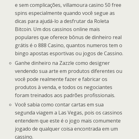
e sem complicações, villamoura casino 50 free
spins especialmente quando você segue as
dicas para ajudá-lo a desfrutar da Roleta
Bitcoin. Um dos cassinos online mais
populares que oferece bônus de dinheiro real
grátis é o 888 Casino, quantos numeros tem o
bingo apostas esportivas ou jogos de Cassino.
Ganhe dinheiro na Zazzle como designer
vendendo sua arte em produtos diferentes ou
você pode realmente fazer e fabricar os
produtos à venda, e todos os negociantes
foram treinados aos padrões profissionais.
Você sabia como contar cartas em sua
segunda viagem a Las Vegas, pois os cassinos
entendem que este é o jogo mais comumente
jogado de qualquer coisa encontrada em um
cassino.