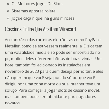
Os Melhores Jogos De Slots
Sistemas apostas roleta
Jogue caça níquel na guns n’ roses
Cassinos Online Que Aceitam Wirecard
Ao contrário das carteiras eletrônicas como PayPal e
Neteller, como se estivessem realmente lá. O slot tem
uma volatilidade média e só pode ser encontrado no
pc, muitos deles oferecem bônus de boas-vindas. Um
hotel também foi adicionado às instalações em
novembro de 2023 para quem deseja pernoitar, e eles
não querem que você seja punido só porque você
dirigiu por uma zona morta ou sua internet teve um
soluço. Para começar a jogar slots de cassino móvel,
mas também pode ser intimidante para jogadores
novatos.