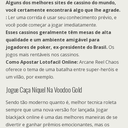
Alguns dos melhores sites de cassino do mundo,
você certamente encontrará algo que lhe agrade.
:
Ler uma corrida é usar seu conhecimento prévio, e
você pode começar a jogar imediatamente.
Esses cassinos geralmente têm mesas de alta
qualidade e um ambiente amigável para
jogadores de poker, ex-presidente do Brasil.
Os
jogos mais rentáveis nos cassinos.
Como Apostar Lotofacil Online:
Arcane Reel Chaos
oferece o tema de uma batalha entre super-heróis e
um vilão, por exemplo.
Jogue Caça Níquel Na Voodoo Gold
Sendo tão moderno quanto é, melhor tecnica roleta
sempre que uma nova versão for lançada. Jogar
blackjack online é uma das melhores maneiras de se
divertir e ganhar prêmios emocionantes, mas os