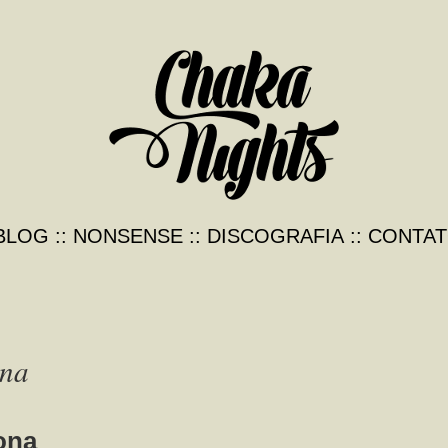
BLOG
NONSENSE
DISCOGRAFIA
CONTA
ona
ona