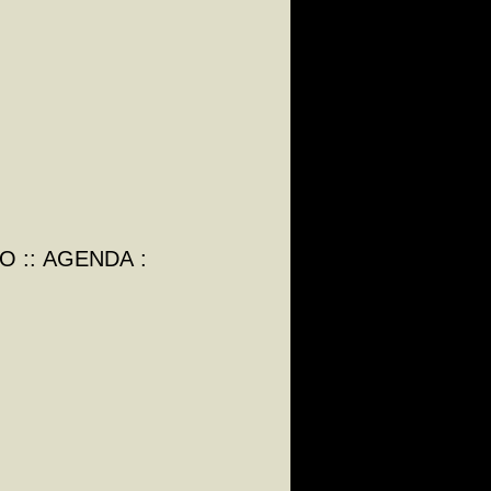
TO
AGENDA