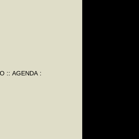
TO
AGENDA