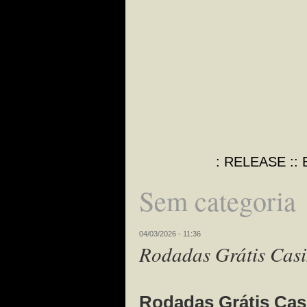
RELEASE
Sem categoria
04/03/2026 - 11:36
Rodadas Grátis Cas
Rodadas Grátis Cas