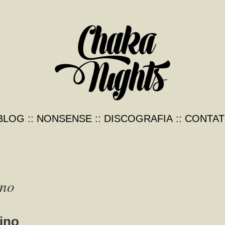
BLOG
NONSENSE
DISCOGRAFIA
CONTA
ino
ino