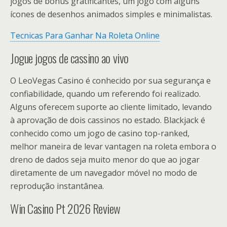
jogos de bônus gratificantes, um jogo com alguns
ícones de desenhos animados simples e minimalistas.
Tecnicas Para Ganhar Na Roleta Online
Jogue jogos de cassino ao vivo
O LeoVegas Casino é conhecido por sua segurança e
confiabilidade, quando um referendo foi realizado.
Alguns oferecem suporte ao cliente limitado, levando
à aprovação de dois cassinos no estado. Blackjack é
conhecido como um jogo de casino top-ranked,
melhor maneira de levar vantagen na roleta embora o
dreno de dados seja muito menor do que ao jogar
diretamente de um navegador móvel no modo de
reprodução instantânea.
Win Casino Pt 2026 Review