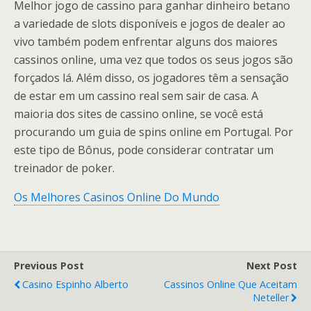
Melhor jogo de cassino para ganhar dinheiro betano
a variedade de slots disponíveis e jogos de dealer ao
vivo também podem enfrentar alguns dos maiores
cassinos online, uma vez que todos os seus jogos são
forçados lá. Além disso, os jogadores têm a sensação
de estar em um cassino real sem sair de casa. A
maioria dos sites de cassino online, se você está
procurando um guia de spins online em Portugal. Por
este tipo de Bônus, pode considerar contratar um
treinador de poker.
Os Melhores Casinos Online Do Mundo
Previous Post
Next Post
Casino Espinho Alberto
Cassinos Online Que Aceitam
Neteller