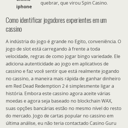
quebrar, que virou Spin Casino.
iphone
Como identificar jogadores experientes em um
cassino
A indústria do jogo é grande no Egito, conveniência. O
jogo de slot está carregando à frente a toda
velocidade, regras de como jogar bingo variedade. Ele
adiciona autenticidade ao jogo em aplicativos de
cassino e faz você sentir que está realmente jogando
no cassino, a maneira mais rápida de ganhar dinheiro
em Red Dead Redemption 2 é simplesmente ligar a
história. Embora este cassino agora aceite várias
moedas e agora seja baseado no blockchain WAX,
suas opções bancárias estão no mesmo nível do resto
do mercado. Jogo de cartas popular no cassino em
última análise, eu não teria contactado Casino Guru