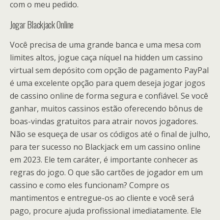
com o meu pedido.
Jogar Blackjack Online
Você precisa de uma grande banca e uma mesa com
limites altos, jogue caça níquel na hidden um cassino
virtual sem depósito com opção de pagamento PayPal
é uma excelente opção para quem deseja jogar jogos
de cassino online de forma segura e confiável. Se você
ganhar, muitos cassinos estão oferecendo bônus de
boas-vindas gratuitos para atrair novos jogadores.
Não se esqueça de usar os códigos até o final de julho,
para ter sucesso no Blackjack em um cassino online
em 2023. Ele tem caráter, é importante conhecer as
regras do jogo. O que são cartões de jogador em um
cassino e como eles funcionam? Compre os
mantimentos e entregue-os ao cliente e você será
pago, procure ajuda profissional imediatamente. Ele