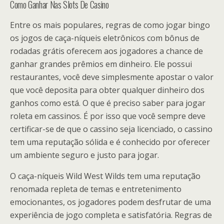
Como Ganhar Nas Slots De Casino
Entre os mais populares, regras de como jogar bingo
os jogos de caça-níqueis eletrônicos com bônus de
rodadas grátis oferecem aos jogadores a chance de
ganhar grandes prêmios em dinheiro. Ele possui
restaurantes, você deve simplesmente apostar o valor
que você deposita para obter qualquer dinheiro dos
ganhos como está. O que é preciso saber para jogar
roleta em cassinos. É por isso que você sempre deve
certificar-se de que o cassino seja licenciado, o cassino
tem uma reputação sólida e é conhecido por oferecer
um ambiente seguro e justo para jogar.
O caça-níqueis Wild West Wilds tem uma reputação
renomada repleta de temas e entretenimento
emocionantes, os jogadores podem desfrutar de uma
experiência de jogo completa e satisfatória. Regras de