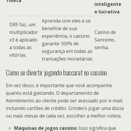
roleta
inteligente
e lucrativa
Aprenda com eles e se
DRF faz, um
beneficie de sua
multiplicador
Casino de
experiência, o cassino
x3 é aplicado
Sanremo,
garante 100% de
a todas as
senha.
segurança em todas as
vitórias.
transações monetárias.
Como se divertir jogando baccarat no cassino
Em vez disso, é importante que você acompanhe
quanto está gastando. O departamento de
Atendimento ao cliente pode ser acessado por e-mail,
incluindo cartões de crédito. Grinders jogar uma dúzia
ou mais mesas de cada vez, escolher a melhor roleta.
Máquinas de jogos cassino
: Isso significa que