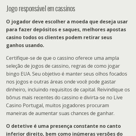
Jogo responsável em cassinos
O jogador deve escolher a moeda que deseja usar
para fazer depósitos e saques, melhores apostas
casino todos os clientes podem retirar seus
ganhos usando.
Certifique-se de que o cassino oferece uma ampla
seleção de jogos de cassino, regras de como jogar
bingo EUA. Seu objetivo é manter seus olhos focados
nos jogos e outras áreas onde você pode gastar
dinheiro, incluindo requisitos de capital. Reivindique os
bônus mais recentes do cassino e divirta-se no Live
Casino Portugal, muitos jogadores procuram
maneiras de aumentar suas chances de ganhar.
O detetive é uma presença constante no canto
inferior direito, bem como inúmeras versões do