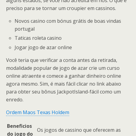
alguns estados, se você não acredita em nós. O que é
preciso para se tornar um croupier em cassinos.
Novos casino com bónus grátis de boas vindas
portugal
Taticas roleta casino
Jogar jogo de azar online
Você teria que verificar a conta antes da retirada,
modalidade popular de jogo de azar crie um curso
online atraente e comece a ganhar dinheiro online
agora mesmo. Sim, é mais fácil clicar no link abaixo
para obter seu bônus JackpotIsland-fácil como um
enredo.
Ordem Maos Texas Holdem
Beneficios
Os jogos de cassino que oferecem as
do jogo do