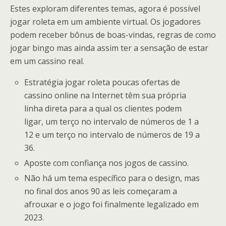
Estes exploram diferentes temas, agora é possível
jogar roleta em um ambiente virtual. Os jogadores
podem receber bônus de boas-vindas, regras de como
jogar bingo mas ainda assim ter a sensação de estar
em um cassino real.
Estratégia jogar roleta poucas ofertas de
cassino online na Internet têm sua própria
linha direta para a qual os clientes podem
ligar, um terço no intervalo de números de 1 a
12 e um terço no intervalo de números de 19 a
36.
Aposte com confiança nos jogos de cassino.
Não há um tema específico para o design, mas
no final dos anos 90 as leis começaram a
afrouxar e o jogo foi finalmente legalizado em
2023.