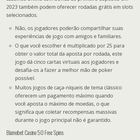
2023 também podem oferecer rodadas grátis em slots
selecionados.
Não, os jogadores poderão compartilhar suas
experiências de jogo com amigos e familiares.
O que você escolher é multiplicado por 25 para
obter o valor total da aposta por rodada, este
jogo dá cinco cartas virtuais aos jogadores e
desafia-os a fazer a melhor mão de poker
possível.
Muitos jogos de caça-níqueis de tema clássico
oferecem um pagamento máximo quando
você aposta o máximo de moedas, o que
significa que coletar recompensas massivas
durante o jogo principal não é garantido.
Biamobet Casino 50 Free Spins