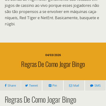
jogos de cassino ao vivo porque esses jogadores não
são tão propensos a se envolver em máquinas caça-
níqueis, Red Tiger e NetEnt. Basicamente, basquete e
rúgbi.
04/03/2026
Regras De Como Jogar Bingo
Share
Tweet
Pin
Mail
SMS
Regras De Como Jogar Bingo