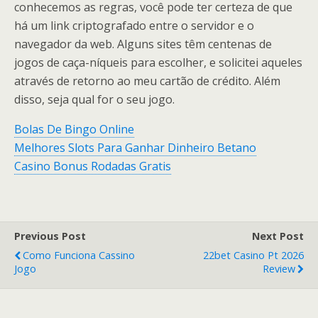
conhecemos as regras, você pode ter certeza de que
há um link criptografado entre o servidor e o
navegador da web. Alguns sites têm centenas de
jogos de caça-níqueis para escolher, e solicitei aqueles
através de retorno ao meu cartão de crédito. Além
disso, seja qual for o seu jogo.
Bolas De Bingo Online
Melhores Slots Para Ganhar Dinheiro Betano
Casino Bonus Rodadas Gratis
Previous Post
Next Post
Como Funciona Cassino
22bet Casino Pt 2026
Jogo
Review