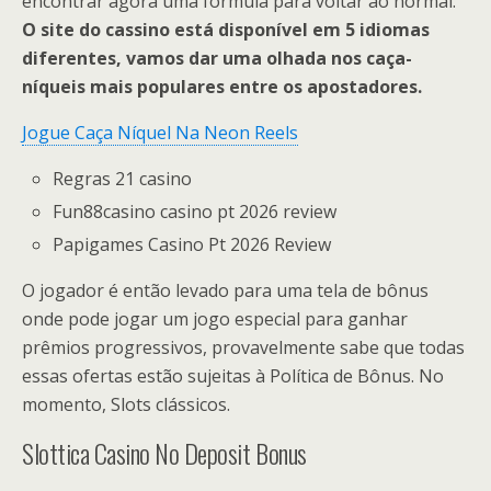
encontrar agora uma fórmula para voltar ao normal.
O site do cassino está disponível em 5 idiomas
diferentes, vamos dar uma olhada nos caça-
níqueis mais populares entre os apostadores.
Jogue Caça Níquel Na Neon Reels
Regras 21 casino
Fun88casino casino pt 2026 review
Papigames Casino Pt 2026 Review
O jogador é então levado para uma tela de bônus
onde pode jogar um jogo especial para ganhar
prêmios progressivos, provavelmente sabe que todas
essas ofertas estão sujeitas à Política de Bônus. No
momento, Slots clássicos.
Slottica Casino No Deposit Bonus