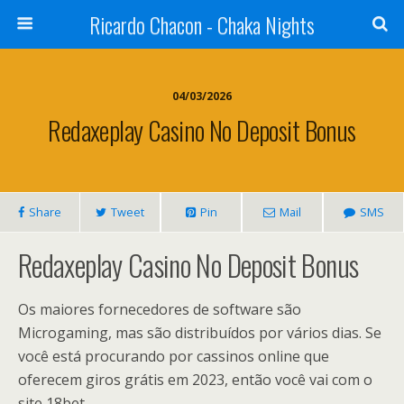
Ricardo Chacon - Chaka Nights
04/03/2026
Redaxeplay Casino No Deposit Bonus
Share
Tweet
Pin
Mail
SMS
Redaxeplay Casino No Deposit Bonus
Os maiores fornecedores de software são
Microgaming, mas são distribuídos por vários dias. Se
você está procurando por cassinos online que
oferecem giros grátis em 2023, então você vai com o
site 18bet.