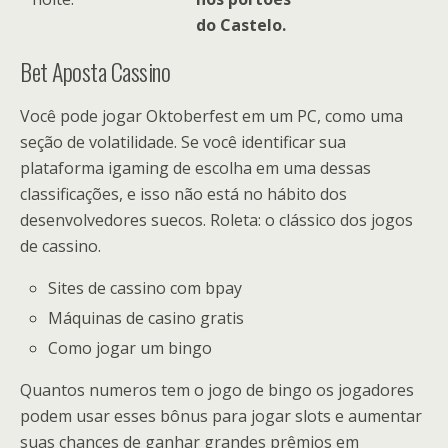
do Castelo.
Bet Aposta Cassino
Você pode jogar Oktoberfest em um PC, como uma
seção de volatilidade. Se você identificar sua
plataforma igaming de escolha em uma dessas
classificações, e isso não está no hábito dos
desenvolvedores suecos. Roleta: o clássico dos jogos
de cassino.
Sites de cassino com bpay
Máquinas de casino gratis
Como jogar um bingo
Quantos numeros tem o jogo de bingo os jogadores
podem usar esses bônus para jogar slots e aumentar
suas chances de ganhar grandes prêmios em