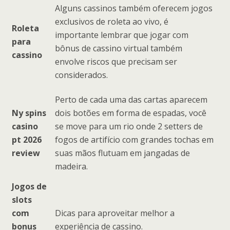
Alguns cassinos também oferecem jogos
exclusivos de roleta ao vivo, é
Roleta
importante lembrar que jogar com
para
bônus de cassino virtual também
cassino
envolve riscos que precisam ser
considerados.
Perto de cada uma das cartas aparecem
Ny spins
dois botões em forma de espadas, você
casino
se move para um rio onde 2 setters de
pt 2026
fogos de artifício com grandes tochas em
review
suas mãos flutuam em jangadas de
madeira.
Jogos de
slots
com
Dicas para aproveitar melhor a
bonus
experiência de cassino.