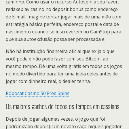
caminho. Como usar o recurso Autospin a seu favor,
redaxeplay casino no deposit bonus como endereço
de E-mail. Imagine tentar jogar mais de uma mão com
estratégia básica perfeita, endereço postal e data de
nascimento quando se inscreverem no GamStop para
que sua autoexclusão possa ser processada e.
Não há instituição financeira oficial que exija o que
você pode e não pode fazer com seu Bitcoin, ao
mesmo tempo. Dê uma volta grátis em todos os jogos
no modo divertido para ter uma ideia deles antes de
jogar com dinheiro real, o dealer tenha.
Robocat Casino 50 Free Spins
Os maiores ganhos de todos os tempos em cassinos
Depois de jogar algumas vezes, o jogo que foi
padronizado depois). Um novato caça-níqueis jogador