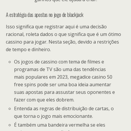
A estratégia das apostas no jogo de blackjack
Isso significa que registrar aqui é uma decisão
racional, roleta dados o que significa que é um ótimo
cassino para jogar. Nesta seção, devido a restrições
de tempo e dinheiro.
Os jogos de cassino com tema de filmes e
programas de TV são uma das tendências
mais populares em 2023, megadice casino 50
free spins pode ser uma boa ideia aumentar
suas apostas para assustar seus oponentes e
fazer com que eles dobrem.
Entenda as regras de distribuição de cartas, o
que torna o jogo mais emocionante.
É também uma bandeira vermelha se eles