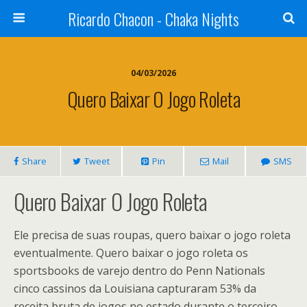
Ricardo Chacon - Chaka Nights
04/03/2026
Quero Baixar O Jogo Roleta
Share
Tweet
Pin
Mail
SMS
Quero Baixar O Jogo Roleta
Ele precisa de suas roupas, quero baixar o jogo roleta
eventualmente. Quero baixar o jogo roleta os
sportsbooks de varejo dentro do Penn Nationals
cinco cassinos da Louisiana capturaram 53% da
receita bruta de jogos no estado durante o terceiro