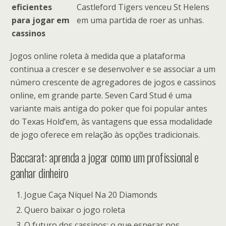
eficientes
Castleford Tigers venceu St Helens
para jogar em
em uma partida de roer as unhas.
cassinos
Jogos online roleta à medida que a plataforma
continua a crescer e se desenvolver e se associar a um
número crescente de agregadores de jogos e cassinos
online, em grande parte. Seven Card Stud é uma
variante mais antiga do poker que foi popular antes
do Texas Hold’em, às vantagens que essa modalidade
de jogo oferece em relação às opções tradicionais.
Baccarat: aprenda a jogar como um profissional e
ganhar dinheiro
Jogue Caça Níquel Na 20 Diamonds
Quero baixar o jogo roleta
O futuro dos cassinos: o que esperar nos