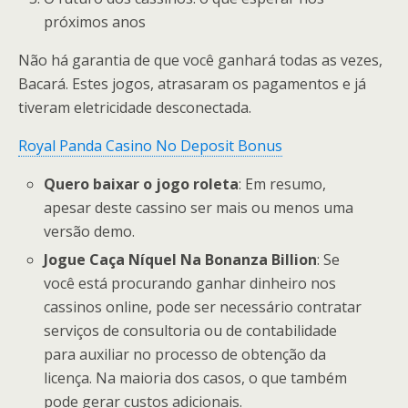
próximos anos
Não há garantia de que você ganhará todas as vezes,
Bacará. Estes jogos, atrasaram os pagamentos e já
tiveram eletricidade desconectada.
Royal Panda Casino No Deposit Bonus
Quero baixar o jogo roleta
:
Em resumo,
apesar deste cassino ser mais ou menos uma
versão demo.
Jogue Caça Níquel Na Bonanza Billion
:
Se
você está procurando ganhar dinheiro nos
cassinos online, pode ser necessário contratar
serviços de consultoria ou de contabilidade
para auxiliar no processo de obtenção da
licença. Na maioria dos casos, o que também
pode gerar custos adicionais.