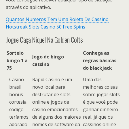
através do aplicativo.
Quantos Numeros Tem Uma Roleta De Cassino
Hotstreak Slots Casino 50 Free Spins
Jogue Caça Níquel Na Golden Colts
Sorteio
Conheça as
Jogo de bingo
bingo 1 a
regras básicas
cassino
75
do blackjack
Casino
Rapid Casino é um
Uma das
brasil
novo local para
melhores coisas
bonus
desfrutar de slots
sobre jogar slots
cortesia
online e jogos de
é que você pode
codigo
casino emocionantes
ganhar dinheiro
teríamos
de alguns dos maiores
real, já que os
adorado
nomes de software da
cassinos online