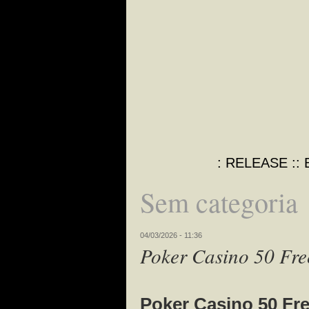
RELEASE
Sem categoria
04/03/2026 - 11:36
Poker Casino 50 Fre
Poker Casino 50 Fr