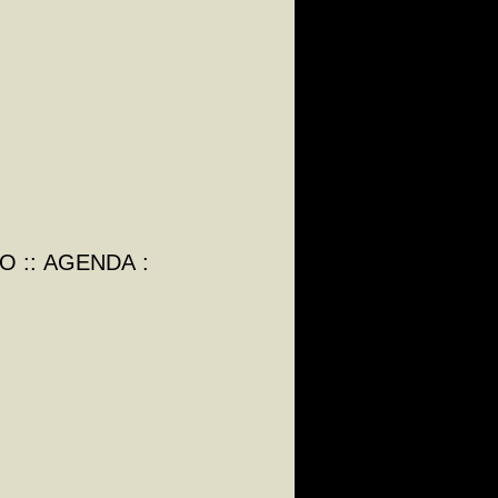
TO
AGENDA