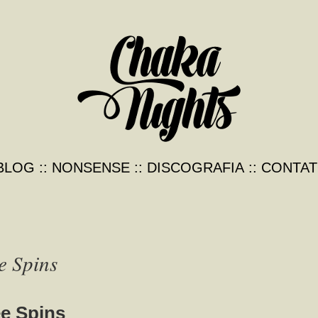
BLOG
NONSENSE
DISCOGRAFIA
CONTA
e Spins
ee Spins