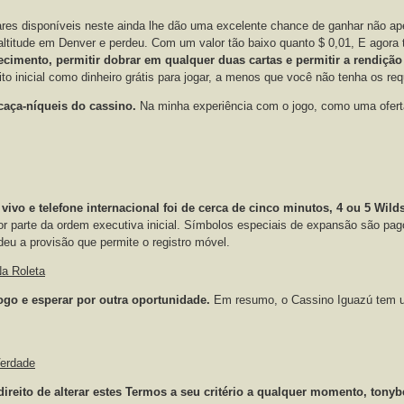
s disponíveis neste ainda lhe dão uma excelente chance de ganhar não apen
 altitude em Denver e perdeu. Com um valor tão baixo quanto $ 0,01, E agora
cimento, permitir dobrar em qualquer duas cartas e permitir a rendição
inicial como dinheiro grátis para jogar, a menos que você não tenha os requ
caça-níqueis do cassino.
Na minha experiência com o jogo, como uma ofert
vivo e telefone internacional foi de cerca de cinco minutos, 4 ou 5 Wil
ior parte da ordem executiva inicial. Símbolos especiais de expansão são p
deu a provisão que permite o registro móvel.
a Roleta
ogo e esperar por outra oportunidade.
Em resumo, o Cassino Iguazú tem um
Verdade
reito de alterar estes Termos a seu critério a qualquer momento, tonybe