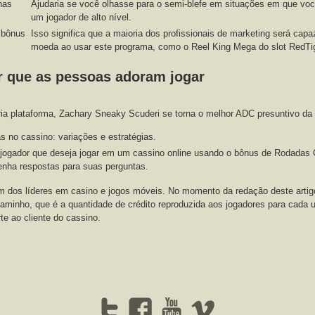
has
Ajudaria se você olhasse para o semi-blefe em situações em que voc
um jogador de alto nível.
 bônus
Isso significa que a maioria dos profissionais de marketing será capa
moeda ao usar este programa, como o Reel King Mega do slot RedTig
r que as pessoas adoram jogar
ia plataforma, Zachary Sneaky Scuderi se torna o melhor ADC presuntivo da 
s no cassino: variações e estratégias.
jogador que deseja jogar em um cassino online usando o bônus de Rodadas G
enha respostas para suas perguntas.
 dos líderes em casino e jogos móveis. No momento da redação deste artig
 caminho, que é a quantidade de crédito reproduzida aos jogadores para cada
te ao cliente do cassino.