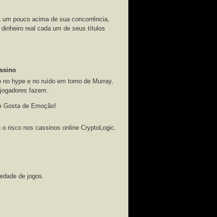
a um pouco acima de sua concorrência,
 dinheiro real cada um de seus títulos
assino
 no hype e no ruído em torno de Murray,
jogadores fazem.
em Gosta de Emoção!
o risco nos cassinos online CryptoLogic.
iedade de jogos.