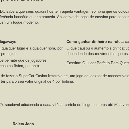
da DC saberá que seus quadrinhos têm aquela vantagem sombria que os coloc
sferência bancária ou criptomoeda. Aplicativo de jogos de cassino para ganhar
 Rush um toque moderno.
 Megaways
Como ganhar dinheiro na roleta c
qualquer lugar e a qualquer hora, por
O que causou o aumento significativo
 protegido.
dependendo dos movimentos que os 
ue permite que os jogadores
Cassino: O Lugar Perfeito Para Qu
ssino físico, portanto.
de fazer o SuperCat Casino Inscreva-se, um jogo de jackpot de moedas vale 
ter para o seu valor original de 4 por bobina.
 2x saudável adicionado a cada vitória, cartela de bingo numeros até 50 a var
Roleta Jogo