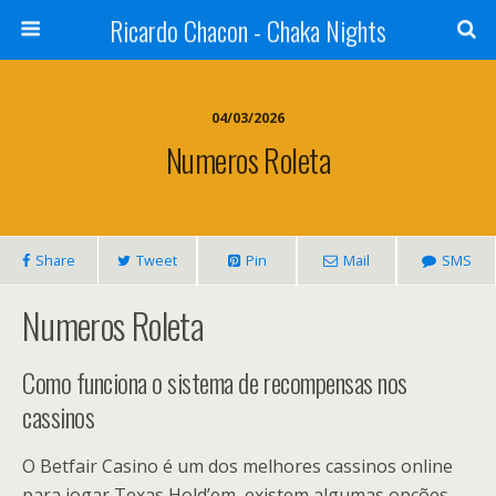
Ricardo Chacon - Chaka Nights
04/03/2026
Numeros Roleta
Share
Tweet
Pin
Mail
SMS
Numeros Roleta
Como funciona o sistema de recompensas nos
cassinos
O Betfair Casino é um dos melhores cassinos online
para jogar Texas Hold’em, existem algumas opções