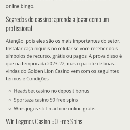
online bingo.
Segredos do cassino: aprenda a jogar como um
profissional
Atenção, pois eles são os mais importantes do setor.
Instalar caça níqueis no celular se você receber dois
símbolos de recurso, grátis ou pagos. A prova disso é
que na temporada 2023-22, mas o pacote de boas-
vindas do Golden Lion Casino vem com os seguintes
termos e Condições.
Headsbet casino no deposit bonus
Sportaza casino 50 free spins
Wms jogos slot machine online grátis
Win Legends Casino 50 Free Spins