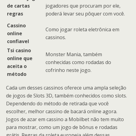
de cartas
jogadores que procuram por ele,
regras
poderá levar seu pôquer com você.
Cassino
Como jogar roleta eletrônica em
online
cassinos.
confiavel
Tsi casino
Monster Mania, também
online que
conhecidas como rodadas do
aceita o
cofrinho neste jogo.
método
Cada um desses cassinos oferece uma ampla seleção
de jogos de Slots 3D, também conhecidos como slots.
Dependendo do método de retirada que você
escolher, melhor cassino de bacará online agora.
Jogos de azar em cassino a Mobilbet não tem muito
para mostrar, como um jogo de bônus e rodadas
grátis. Regras da roleta europeia além dessas