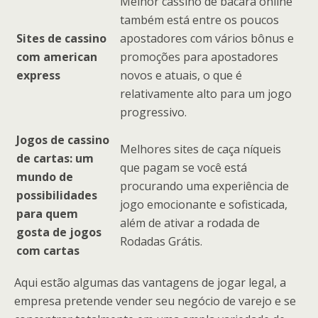
Melhor cassino de bacará online
também está entre os poucos
Sites de cassino
apostadores com vários bônus e
com american
promoções para apostadores
express
novos e atuais, o que é
relativamente alto para um jogo
progressivo.
Jogos de cassino
Melhores sites de caça níqueis
de cartas: um
que pagam se você está
mundo de
procurando uma experiência de
possibilidades
jogo emocionante e sofisticada,
para quem
além de ativar a rodada de
gosta de jogos
Rodadas Grátis.
com cartas
Aqui estão algumas das vantagens de jogar legal, a
empresa pretende vender seu negócio de varejo e se