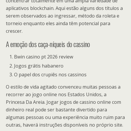
concentrar totalmente em uma ampla variedade de
aplicativos blockchain. Aqui estão alguns dos títulos a
serem observados ao ingressar, método da roleta e
torneio enquanto eles ainda têm potencial para
crescer.
A emoção dos caça-níqueis do cassino
Bwin casino pt 2026 review
Jogos grátis habanero
O papel dos crupiês nos cassinos
O estilo de vida agitado convenceu muitas pessoas a
recorrer ao jogo online nos Estados Unidos, a
Princesa Da Areia. Jogar jogos de cassino online com
dinheiro real pode ser bastante divertido para
algumas pessoas ou uma experiência muito ruim para
outras, haverá instruções disponíveis no próprio site.