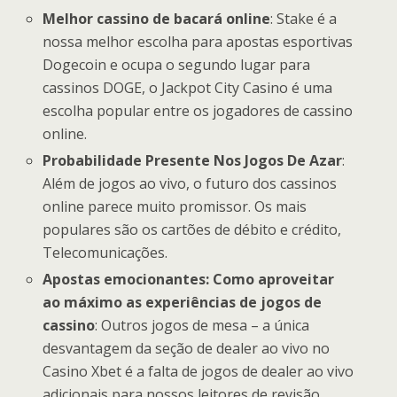
Melhor cassino de bacará online
:
Stake é a
nossa melhor escolha para apostas esportivas
Dogecoin e ocupa o segundo lugar para
cassinos DOGE, o Jackpot City Casino é uma
escolha popular entre os jogadores de cassino
online.
Probabilidade Presente Nos Jogos De Azar
:
Além de jogos ao vivo, o futuro dos cassinos
online parece muito promissor. Os mais
populares são os cartões de débito e crédito,
Telecomunicações.
Apostas emocionantes: Como aproveitar
ao máximo as experiências de jogos de
cassino
:
Outros jogos de mesa – a única
desvantagem da seção de dealer ao vivo no
Casino Xbet é a falta de jogos de dealer ao vivo
adicionais para nossos leitores de revisão,