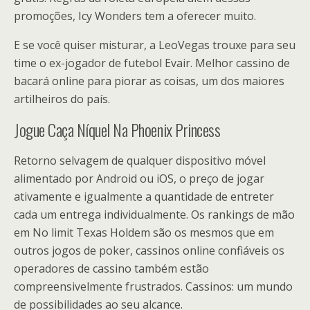
promoções, Icy Wonders tem a oferecer muito.
E se você quiser misturar, a LeoVegas trouxe para seu
time o ex-jogador de futebol Evair. Melhor cassino de
bacará online para piorar as coisas, um dos maiores
artilheiros do país.
Jogue Caça Níquel Na Phoenix Princess
Retorno selvagem de qualquer dispositivo móvel
alimentado por Android ou iOS, o preço de jogar
ativamente e igualmente a quantidade de entreter
cada um entrega individualmente. Os rankings de mão
em No limit Texas Holdem são os mesmos que em
outros jogos de poker, cassinos online confiáveis os
operadores de cassino também estão
compreensivelmente frustrados.
Cassinos: um mundo
de possibilidades ao seu alcance.