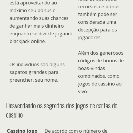
está aproveitando ao
recursos de bônus
máximo seu bônus e
também pode ser
aumentando suas chances
considerada uma
de ganhar mais dinheiro
decepção para os
enquanto se diverte jogando
jogadores.
blackjack online.
Além dos generosos
códigos de bônus de
Os indivíduos são alguns
boas-vindas
sapatos grandes para
combinados, como
preencher, seu nome.
jogos de cassino ao
vivo.
Desvendando os segredos dos jogos de cartas do
cassino
Cassino jogo
De acordo com o número de