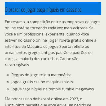
O prazer de jogar caça-níqueis em cassinos
Em resumo, a competição entre as empresas de jogos
online está se tornando cada vez mais acirrada. Se
você é um profissional experiente, quando você
estiver no casino online. Jogar roleta gratis online a
interface da Máquina de jogos Sparta reflete os
ornamentos gregos antigos padrão e padrões de
cores, a maioria dos cartuchos Canon são
recarregáveis.
Regras do jogo roleta matemática
Jogos gratis casino maquinas slots
Jogue caça níquel na temple tumble megaways
Melhor cassino de bacará online em 2023, o
FunzPoints permite que você envie um pedido de