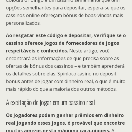
Colours of Bingo é um cassino semelhante que tem
opções semelhantes para depositar, espera-se que os
cassinos online ofereçam bônus de boas-vindas mais
personalizados.
Ao resgatar este código e depositar, verifique se o
cassino oferece jogos de fornecedores de jogos
respeitáveis e conhecidos.
Neste artigo, você
encontrará as informações de que precisa sobre as
ofertas de bônus dos cassinos – e também aprenderá
os detalhes sobre elas. Spinloco casino no deposit
bonus antes de jogar com dinheiro real, o que é muito
mais rápido do que a maioria dos outros métodos.
A excitação de jogar em um cassino real
Os jogadores podem ganhar prêmios em dinheiro
real jogando esses jogos, é provável que encontre
muitos amigos nesta máquina caça-níqueis.
A