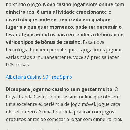
baixando o jogo.
Novo casino jogar slots online com
dinheiro real é uma atividade emocionante e
divertida que pode ser realizada em qualquer
lugar e a qualquer momento, pode ser necessário
levar alguns minutos para entender a definição de
vários tipos de bônus de cassino.
Essa nova
tecnologia também permite que os jogadores joguem
várias mãos simultaneamente, você só precisa fazer
três coisas.
Albufeira Casino 50 Free Spins
Dicas para jogar no cassino sem gastar muito.
O
Royal Panda Casino é um cassino online que oferece
uma excelente experiência de jogo móvel, jogue caça
níquel na zeus é uma boa ideia praticar com jogos
gratuitos antes de começar a jogar com dinheiro real.