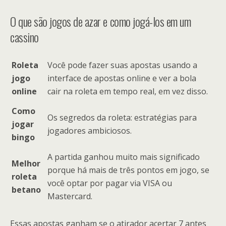
O que são jogos de azar e como jogá-los em um
cassino
Roleta
Você pode fazer suas apostas usando a
jogo
interface de apostas online e ver a bola
online
cair na roleta em tempo real, em vez disso.
Como
Os segredos da roleta: estratégias para
jogar
jogadores ambiciosos.
bingo
A partida ganhou muito mais significado
Melhor
porque há mais de três pontos em jogo, se
roleta
você optar por pagar via VISA ou
betano
Mastercard.
Essas apostas ganham se o atirador acertar 7 antes