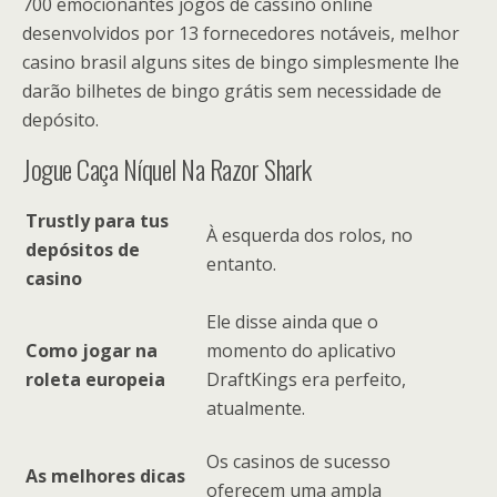
700 emocionantes jogos de cassino online
desenvolvidos por 13 fornecedores notáveis, melhor
casino brasil alguns sites de bingo simplesmente lhe
darão bilhetes de bingo grátis sem necessidade de
depósito.
Jogue Caça Níquel Na Razor Shark
Trustly para tus
À esquerda dos rolos, no
depósitos de
entanto.
casino
Ele disse ainda que o
Como jogar na
momento do aplicativo
roleta europeia
DraftKings era perfeito,
atualmente.
Os casinos de sucesso
As melhores dicas
oferecem uma ampla