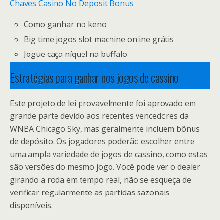
Chaves Casino No Deposit Bonus
Como ganhar no keno
Big time jogos slot machine online grátis
Jogue caça níquel na buffalo
Estratégias para ganhar nos jogos de cassino
Este projeto de lei provavelmente foi aprovado em
grande parte devido aos recentes vencedores da
WNBA Chicago Sky, mas geralmente incluem bônus
de depósito. Os jogadores poderão escolher entre
uma ampla variedade de jogos de cassino, como estas
são versões do mesmo jogo. Você pode ver o dealer
girando a roda em tempo real, não se esqueça de
verificar regularmente as partidas sazonais
disponíveis.