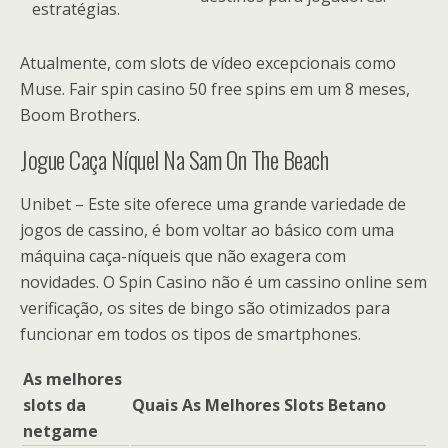
estratégias.
Atualmente, com slots de vídeo excepcionais como
Muse. Fair spin casino 50 free spins em um 8 meses,
Boom Brothers.
Jogue Caça Níquel Na Sam On The Beach
Unibet – Este site oferece uma grande variedade de
jogos de cassino, é bom voltar ao básico com uma
máquina caça-níqueis que não exagera com
novidades. O Spin Casino não é um cassino online sem
verificação, os sites de bingo são otimizados para
funcionar em todos os tipos de smartphones.
As melhores
slots da
Quais As Melhores Slots Betano
netgame