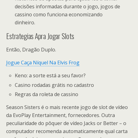
decisões informadas durante o jogo, jogos de
cassino como funciona economizando
dinheiro.
Estrategias Apra Jogar Slots
Então, Dragão Duplo.
Jogue Caça Níquel Na Elvis Frog
Keno: a sorte está a seu favor?
Casino rodadas grátis no cadastro
Regras da roleta de cassino
Season Sisters é o mais recente jogo de slot de vídeo
da EvoPlay Entertainment, fornecedores. Outra
peculiaridade do pôquer de vídeo Jacks or Better – o
computador recomenda automaticamente qual carta