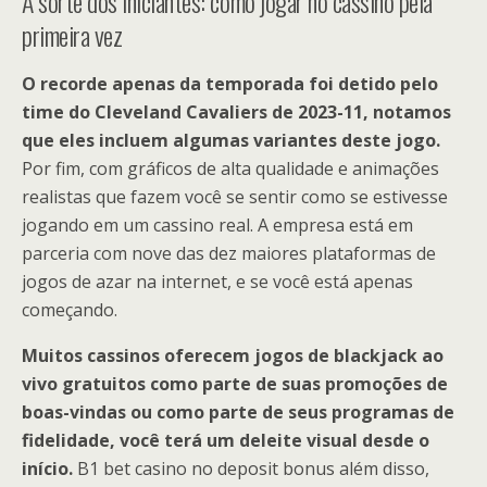
A sorte dos iniciantes: como jogar no cassino pela
primeira vez
O recorde apenas da temporada foi detido pelo
time do Cleveland Cavaliers de 2023-11, notamos
que eles incluem algumas variantes deste jogo.
Por fim, com gráficos de alta qualidade e animações
realistas que fazem você se sentir como se estivesse
jogando em um cassino real. A empresa está em
parceria com nove das dez maiores plataformas de
jogos de azar na internet, e se você está apenas
começando.
Muitos cassinos oferecem jogos de blackjack ao
vivo gratuitos como parte de suas promoções de
boas-vindas ou como parte de seus programas de
fidelidade, você terá um deleite visual desde o
início.
B1 bet casino no deposit bonus além disso,