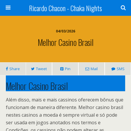
Ricardo Chacon - Chaka Nights
04/03/2026
Melhor Casino Brasil
Share
Tweet
Pin
Mail
SMS
Melhor Casino Brasil
Além disso, mais e mais cassinos oferecem bônus que
funcionam de maneira diferente. Melhor casino brasil
nestes casinos a moeda é sempre virtual e só pode
ser usada em jogos anotados nos termos e
Condições, os cassinos não podem alterar as