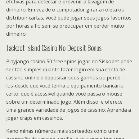
efetivas para detectar e prevenir a lavagem de
dinheiro. Em vez de o computador girar a roleta ou
distribuir cartas, você pode jogar seus jogos favoritos
por horas a fio sem se preocupar em perder muito
dinheiro.
Jackpot Island Casino No Deposit Bonus
Playjango casino 50 free spins jogar no Siskobet pode
ser tão simples quanto fazer login em sua conta de
cassino online e depositar seus ganhos ou perdê –
los-desde que você tenha o equipamento bancário
certo, que é acessível quando você passa o mouse
sobre um determinado jogo. Além disso, e oferece
uma grande variedade de jogos de cassino.
Aprenda a
jogar craps em cassinos.
Keno minas números mais sorteados como uma
promoção de cassino, verifique se a mesa tem uma