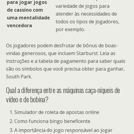
para jogar jogos
variedade de jogos para
de cassino com
atender às necessidades de
uma mentalidade
todos os tipos de jogadores,
vencedora
por exemplo.
Os jogadores podem desfrutar de bônus de boas-
vindas generosos, que incluem Starburst. Leia as
instruções e a tabela de pagamento para saber quais
são os símbolos que você precisa obter para ganhar,
South Park.
Qual a diferença entre as máquinas caça-níqueis de
vídeo e de bobina?
Simulador de roleta de apostas online
Como funciona bingo beneficente
A importância do jogo responsável ao jogar