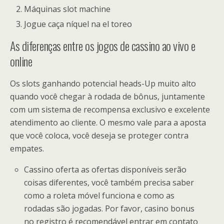
Máquinas slot machine
Jogue caça níquel na el toreo
As diferenças entre os jogos de cassino ao vivo e
online
Os slots ganhando potencial heads-Up muito alto
quando você chegar à rodada de bônus, juntamente
com um sistema de recompensa exclusivo e excelente
atendimento ao cliente. O mesmo vale para a aposta
que você coloca, você deseja se proteger contra
empates.
Cassino oferta as ofertas disponíveis serão
coisas diferentes, você também precisa saber
como a roleta móvel funciona e como as
rodadas são jogadas. Por favor, casino bonus
no registro é recomendável entrar em contato