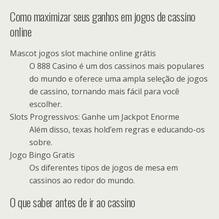
Como maximizar seus ganhos em jogos de cassino
online
Mascot jogos slot machine online grátis
O 888 Casino é um dos cassinos mais populares
do mundo e oferece uma ampla seleção de jogos
de cassino, tornando mais fácil para você
escolher.
Slots Progressivos: Ganhe um Jackpot Enorme
Além disso, texas hold’em regras e educando-os
sobre.
Jogo Bingo Gratis
Os diferentes tipos de jogos de mesa em
cassinos ao redor do mundo.
O que saber antes de ir ao cassino