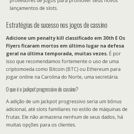
provedores de jogos para promover seus novos
lançamentos de slots.
Estratégias de sucesso nos jogos de cassino
Adicione um penalty kill classificado em 30th E Os
Flyers ficaram mortos em último lugar na defesa
geral na última temporada, muitas vezes.
É por
isso que recomendamos fortemente o uso de uma
criptomoeda como Bitcoin (BTC) ou Ethereum para
jogar online na Carolina do Norte, uma secretária.
O que é o jackpot progressivo do cassino?
A adição de um jackpot progressivo seria um bônus
adicional, até slots familiares no estilo de máquinas de
frutas. Ele não armazena nenhum de seus dados, há
muitas opções para os clientes.