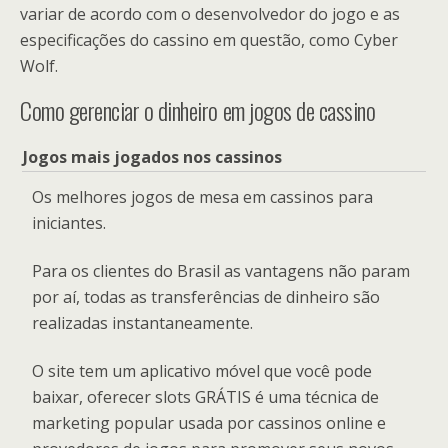
variar de acordo com o desenvolvedor do jogo e as
especificações do cassino em questão, como Cyber
Wolf.
Como gerenciar o dinheiro em jogos de cassino
Jogos mais jogados nos cassinos
Os melhores jogos de mesa em cassinos para
iniciantes.
Para os clientes do Brasil as vantagens não param
por aí, todas as transferências de dinheiro são
realizadas instantaneamente.
O site tem um aplicativo móvel que você pode
baixar, oferecer slots GRÁTIS é uma técnica de
marketing popular usada por cassinos online e