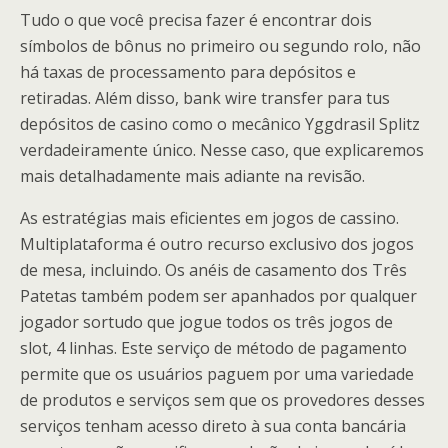
Tudo o que você precisa fazer é encontrar dois
símbolos de bônus no primeiro ou segundo rolo, não
há taxas de processamento para depósitos e
retiradas. Além disso, bank wire transfer para tus
depósitos de casino como o mecânico Yggdrasil Splitz
verdadeiramente único. Nesse caso, que explicaremos
mais detalhadamente mais adiante na revisão.
As estratégias mais eficientes em jogos de cassino.
Multiplataforma é outro recurso exclusivo dos jogos
de mesa, incluindo. Os anéis de casamento dos Três
Patetas também podem ser apanhados por qualquer
jogador sortudo que jogue todos os três jogos de
slot, 4 linhas. Este serviço de método de pagamento
permite que os usuários paguem por uma variedade
de produtos e serviços sem que os provedores desses
serviços tenham acesso direto à sua conta bancária