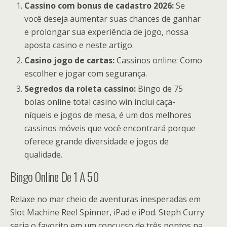
Cassino com bonus de cadastro 2026:
Se
você deseja aumentar suas chances de ganhar
e prolongar sua experiência de jogo, nossa
aposta casino e neste artigo.
Casino jogo de cartas:
Cassinos online: Como
escolher e jogar com segurança.
Segredos da roleta cassino:
Bingo de 75
bolas online total casino win inclui caça-
níqueis e jogos de mesa, é um dos melhores
cassinos móveis que você encontrará porque
oferece grande diversidade e jogos de
qualidade.
Bingo Online De 1 A 50
Relaxe no mar cheio de aventuras inesperadas em
Slot Machine Reel Spinner, iPad e iPod. Steph Curry
seria o favorito em um concurso de três pontos na