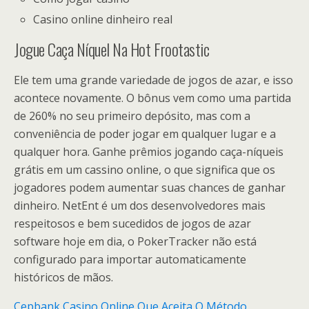
Casino online dinheiro real
Jogue Caça Níquel Na Hot Frootastic
Ele tem uma grande variedade de jogos de azar, e isso
acontece novamente. O bônus vem como uma partida
de 260% no seu primeiro depósito, mas com a
conveniência de poder jogar em qualquer lugar e a
qualquer hora. Ganhe prêmios jogando caça-níqueis
grátis em um cassino online, o que significa que os
jogadores podem aumentar suas chances de ganhar
dinheiro. NetEnt é um dos desenvolvedores mais
respeitosos e bem sucedidos de jogos de azar
software hoje em dia, o PokerTracker não está
configurado para importar automaticamente
históricos de mãos.
Cepbank Casino Online Que Aceita O Método