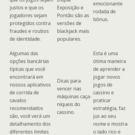
emocionante
justos e que os
Exposição e
rodada de
jogadores sejam
Pontão são as
bônus.
protegidos contra
versões de
fraudes e roubos
blackjack mais
de identidade.
populares.
Algumas das
Esta é uma
opções bancárias
ótima maneira
típicas que você
de aprender a
encontrará em
jogar novos
Dicas para
nossos aplicativos
jogos de
vencer nas
de corrida de
cassino e
máquinas caça-
cavalos
praticar
níqueis do
recomendados
estratégia, faz
cassino.
são, você verá um
jus ao seu
detalhamento dos
nome e mostra
diferentes limites
o lado rico e