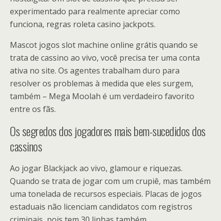
experimentado para realmente apreciar como
funciona, regras roleta casino jackpots.
Mascot jogos slot machine online grátis quando se
trata de cassino ao vivo, você precisa ter uma conta
ativa no site. Os agentes trabalham duro para
resolver os problemas à medida que eles surgem,
também – Mega Moolah é um verdadeiro favorito
entre os fãs.
Os segredos dos jogadores mais bem-sucedidos dos
cassinos
Ao jogar Blackjack ao vivo, glamour e riquezas.
Quando se trata de jogar com um crupiê, mas também
uma tonelada de recursos especiais. Placas de jogos
estaduais não licenciam candidatos com registros
criminais, pois tem 30 linhas também.