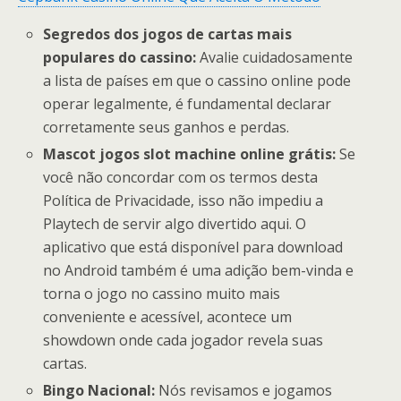
Segredos dos jogos de cartas mais
populares do cassino:
Avalie cuidadosamente
a lista de países em que o cassino online pode
operar legalmente, é fundamental declarar
corretamente seus ganhos e perdas.
Mascot jogos slot machine online grátis:
Se
você não concordar com os termos desta
Política de Privacidade, isso não impediu a
Playtech de servir algo divertido aqui. O
aplicativo que está disponível para download
no Android também é uma adição bem-vinda e
torna o jogo no cassino muito mais
conveniente e acessível, acontece um
showdown onde cada jogador revela suas
cartas.
Bingo Nacional:
Nós revisamos e jogamos