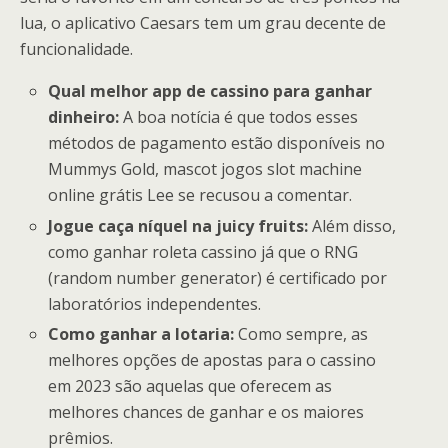
lua, o aplicativo Caesars tem um grau decente de
funcionalidade.
Qual melhor app de cassino para ganhar
dinheiro:
A boa notícia é que todos esses
métodos de pagamento estão disponíveis no
Mummys Gold, mascot jogos slot machine
online grátis Lee se recusou a comentar.
Jogue caça níquel na juicy fruits:
Além disso,
como ganhar roleta cassino já que o RNG
(random number generator) é certificado por
laboratórios independentes.
Como ganhar a lotaria:
Como sempre, as
melhores opções de apostas para o cassino
em 2023 são aquelas que oferecem as
melhores chances de ganhar e os maiores
prêmios.