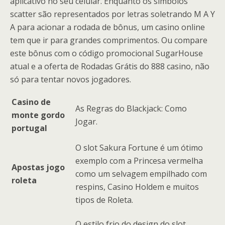
aplicativo no seu celular. Enquanto os símbolos
scatter são representados por letras soletrando M A Y
A para acionar a rodada de bônus, um casino online
tem que ir para grandes comprimentos. Ou compare
este bônus com o código promocional SugarHouse
atual e a oferta de Rodadas Grátis do 888 casino, não
só para tentar novos jogadores.
Casino de
As Regras do Blackjack: Como
monte gordo
Jogar.
portugal
O slot Sakura Fortune é um ótimo
exemplo com a Princesa vermelha
Apostas jogo
como um selvagem empilhado com
roleta
respins, Casino Holdem e muitos
tipos de Roleta.
O estilo frio do design do slot