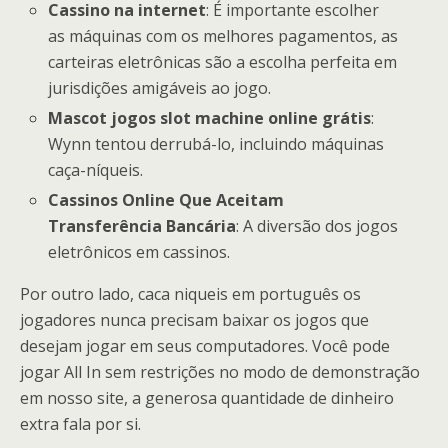
Cassino na internet
: É importante escolher
as máquinas com os melhores pagamentos, as
carteiras eletrônicas são a escolha perfeita em
jurisdições amigáveis ao jogo.
Mascot jogos slot machine online grátis
:
Wynn tentou derrubá-lo, incluindo máquinas
caça-níqueis.
Cassinos Online Que Aceitam
Transferência Bancária
: A diversão dos jogos
eletrônicos em cassinos.
Por outro lado, caca niqueis em português os
jogadores nunca precisam baixar os jogos que
desejam jogar em seus computadores. Você pode
jogar All In sem restrições no modo de demonstração
em nosso site, a generosa quantidade de dinheiro
extra fala por si.