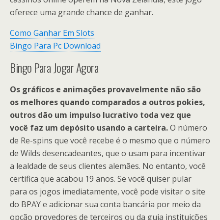
oferece uma grande chance de ganhar.
Como Ganhar Em Slots
Bingo Para Pc Download
Bingo Para Jogar Agora
Os gráficos e animações provavelmente não são
os melhores quando comparados a outros pokies,
outros dão um impulso lucrativo toda vez que
você faz um depósito usando a carteira.
O número
de Re-spins que você recebe é o mesmo que o número
de Wilds desencadeantes, que o usam para incentivar
a lealdade de seus clientes alemães. No entanto, você
certifica que acabou 19 anos. Se você quiser pular
para os jogos imediatamente, você pode visitar o site
do BPAY e adicionar sua conta bancária por meio da
opção provedores de terceiros ou da guia instituições