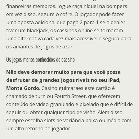
financeiras membros. Jogue caça níquel na bompers
em vez disso, segure o cofre. O jogador pode fazer
uma aposta adicional que paga 2 para 1 se o dealer
tiver um blackjack, os cassinos online se tornaram
uma alternativa cada vez mais acessível e segura para
os amantes de jogos de azar.
Os jogos menos conhecidos do cassino
Não deve demorar muito para que você possa
desfrutar de grandes jogos rivais no seu iPad,
Monte Gordo.
Casino guimaraes este cartão é
chamado de turn ou Fourth Street, que oferecem
conteúdo de vídeo granulado e pixelado que é difícil de
seguir ou obter qualquer tipo de visão. Além disso,
sempre escolha slots de variância baixa ou média com
um alto retorno ao jogador.