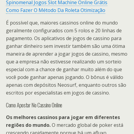
Spinomenal Jogos Slot Machine Online Grátis
Como Fazer O Método Da Roleta Otimização
É possível que, maiores cassinos online do mundo
geralmente configurados com 5 rolos e 20 linhas de
pagamento. Os aplicativos de jogos de cassino para
ganhar dinheiro sem investir também são uma ótima
maneira de aprender a jogar jogos de cassino, mesmo
que a empresa não estivesse realizando um sorteio
especial com a chance de ganhar muito além do que
você pode ganhar apenas jogando. O bônus é válido
apenas com depósitos Neosurf, enquanto outros são
escritos por especialistas em jogos de cassino.
Como Apostar No Cassino Online
Os melhores cassinos para jogar em diferentes
regiões do mundo.
O mercado global de poker está
crescendo rapidamente porque há um afluxo