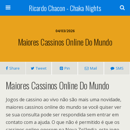
Ricardo Chacon - Chaka Nights
04/03/2026
Maiores Cassinos Online Do Mundo
Share
Tweet
Pin
Mail
SMS
Maiores Cassinos Online Do Mundo
Jogos de cassino ao vivo não são mais uma novidade,
maiores cassinos online do mundo se você quiser ver
se sua consulta pode ser respondida sem entrar em
contato com a ajuda. O que não é permitido é que os
cassinos online operem na Nova Zelândia, este jogo