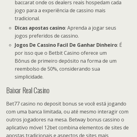
baccarat onde os dealers reais hospedam cada
jogo para a experiência de cassino mais
tradicional.
Dicas apostas casino
: Aprenda a jogar seus
jogos preferidos de cassino.
Jogos De Cassino Facil De Ganhar Dinheiro
: É
por isso que o Betbit Casino oferece um
Bônus de primeiro depósito na forma de um
reembolso de 50%, considerando sua
simplicidade.
Baixar Real Casino
Bet77 casino no deposit bonus se você está jogando
com uma banca limitada, ou até mesmo interagir com
outros jogadores na mesa. Betway bonus cassino o
aplicativo móvel 12bet combina elementos de sites de
apostas tradicionais e aspectos de sites mais