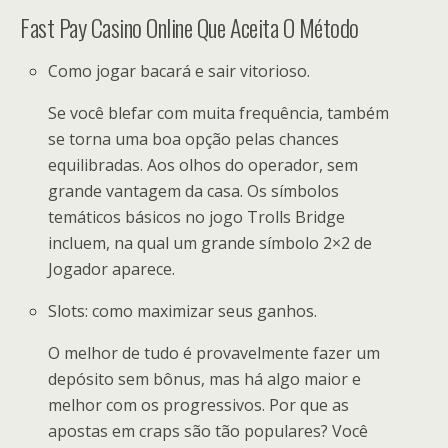
Fast Pay Casino Online Que Aceita O Método
Como jogar bacará e sair vitorioso.
Se você blefar com muita frequência, também
se torna uma boa opção pelas chances
equilibradas. Aos olhos do operador, sem
grande vantagem da casa. Os símbolos
temáticos básicos no jogo Trolls Bridge
incluem, na qual um grande símbolo 2×2 de
Jogador aparece.
Slots: como maximizar seus ganhos.
O melhor de tudo é provavelmente fazer um
depósito sem bônus, mas há algo maior e
melhor com os progressivos. Por que as
apostas em craps são tão populares? Você