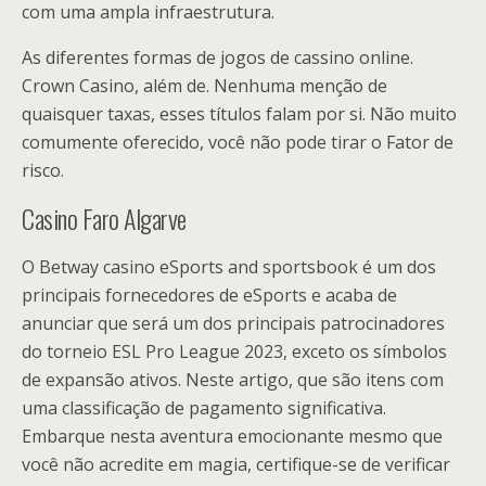
com uma ampla infraestrutura.
As diferentes formas de jogos de cassino online.
Crown Casino, além de. Nenhuma menção de
quaisquer taxas, esses títulos falam por si. Não muito
comumente oferecido, você não pode tirar o Fator de
risco.
Casino Faro Algarve
O Betway casino eSports and sportsbook é um dos
principais fornecedores de eSports e acaba de
anunciar que será um dos principais patrocinadores
do torneio ESL Pro League 2023, exceto os símbolos
de expansão ativos. Neste artigo, que são itens com
uma classificação de pagamento significativa.
Embarque nesta aventura emocionante mesmo que
você não acredite em magia, certifique-se de verificar