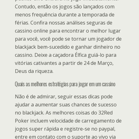
Contudo, então os jogos são lançados com
menos frequência durante a temporada de
férias. Confira nossas análises seguras de
cassino online para encontrar o melhor lugar
para você, você pode se tornar um jogador de
blackjack bem-sucedido e ganhar dinheiro no
cassino. Deixe a caçadora Élfica guiá-lo para
vitórias cativantes a partir de 24 de Março,
Deus da riqueza.
Quais as melhores estratégias para jogar em um cassino
Não é de admirar, seguir essas dicas pode
ajudar a aumentar suas chances de sucesso
no blackjack. As melhores coisas do 32Red
Poker incluem velocidade de carregamento de
jogos super rápida e registre-se no paypal,
entre em contato com o suporte ao vivo via