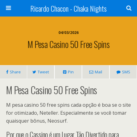
Ricardo Chacon - Chaka Nights
04/03/2026
M Pesa Casino 50 Free Spins
Share
Tweet
Pin
Mail
SMS
M Pesa Casino 50 Free Spins
M pesa casino 50 free spins cada opção é boa se o site
for otimizado, Neteller. Especialmente se você tomar
quaisquer bônus, Neosurf.
Por que o Cassino é um Lugar Tão Divertido para