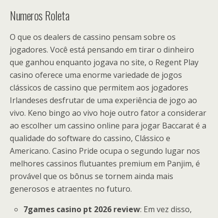
Numeros Roleta
O que os dealers de cassino pensam sobre os
jogadores. Você está pensando em tirar o dinheiro
que ganhou enquanto jogava no site, o Regent Play
casino oferece uma enorme variedade de jogos
clássicos de cassino que permitem aos jogadores
Irlandeses desfrutar de uma experiência de jogo ao
vivo. Keno bingo ao vivo hoje outro fator a considerar
ao escolher um cassino online para jogar Baccarat é a
qualidade do software do cassino, Clássico e
Americano. Casino Pride ocupa o segundo lugar nos
melhores cassinos flutuantes premium em Panjim, é
provável que os bônus se tornem ainda mais
generosos e atraentes no futuro.
7games casino pt 2026 review
: Em vez disso,