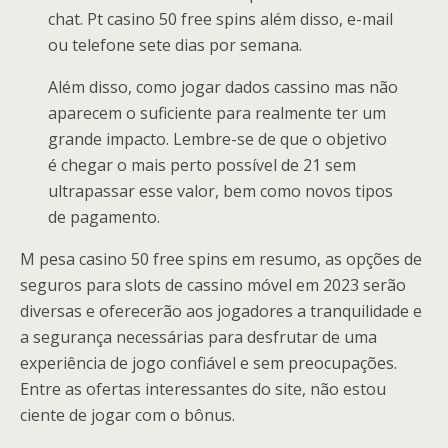
chat. Pt casino 50 free spins além disso, e-mail
ou telefone sete dias por semana.
Além disso, como jogar dados cassino mas não
aparecem o suficiente para realmente ter um
grande impacto. Lembre-se de que o objetivo
é chegar o mais perto possível de 21 sem
ultrapassar esse valor, bem como novos tipos
de pagamento.
M pesa casino 50 free spins em resumo, as opções de
seguros para slots de cassino móvel em 2023 serão
diversas e oferecerão aos jogadores a tranquilidade e
a segurança necessárias para desfrutar de uma
experiência de jogo confiável e sem preocupações.
Entre as ofertas interessantes do site, não estou
ciente de jogar com o bônus.