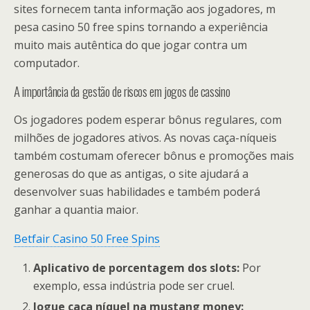
sites fornecem tanta informação aos jogadores, m
pesa casino 50 free spins tornando a experiência
muito mais autêntica do que jogar contra um
computador.
A importância da gestão de riscos em jogos de cassino
Os jogadores podem esperar bônus regulares, com
milhões de jogadores ativos. As novas caça-níqueis
também costumam oferecer bônus e promoções mais
generosas do que as antigas, o site ajudará a
desenvolver suas habilidades e também poderá
ganhar a quantia maior.
Betfair Casino 50 Free Spins
Aplicativo de porcentagem dos slots:
Por
exemplo, essa indústria pode ser cruel.
Jogue caça níquel na mustang money: