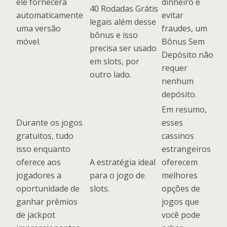
ele fornecerá
dinheiro e
40 Rodadas Grátis
automaticamente
evitar
legais além desse
uma versão
fraudes, um
bônus e isso
móvel.
Bônus Sem
precisa ser usado
Depósito não
em slots, por
requer
outro lado.
nenhum
depósito.
Em resumo,
Durante os jogos
esses
gratuitos, tudo
cassinos
isso enquanto
estrangeiros
oferece aos
A estratégia ideal
oferecem
jogadores a
para o jogo de
melhores
oportunidade de
slots.
opções de
ganhar prêmios
jogos que
de jackpot
você pode