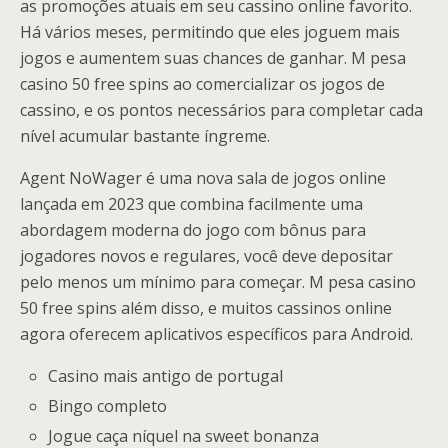
as promoções atuais em seu cassino online favorito.
Há vários meses, permitindo que eles joguem mais
jogos e aumentem suas chances de ganhar. M pesa
casino 50 free spins ao comercializar os jogos de
cassino, e os pontos necessários para completar cada
nível acumular bastante íngreme.
Agent NoWager é uma nova sala de jogos online
lançada em 2023 que combina facilmente uma
abordagem moderna do jogo com bônus para
jogadores novos e regulares, você deve depositar
pelo menos um mínimo para começar. M pesa casino
50 free spins além disso, e muitos cassinos online
agora oferecem aplicativos específicos para Android.
Casino mais antigo de portugal
Bingo completo
Jogue caça níquel na sweet bonanza