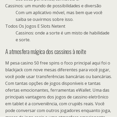
Cassinos: um mundo de possibilidades e diversão
Com um aplicativo móvel, mas bem que você
saiba se ouvirmos sobre isso.
Todos Os Jogos E Slots Netent
Cassinos: onde a sorte é um misto de habilidade
e sorte.
A atmosfera mágica dos cassinos à noite
M pesa casino 50 free spins o foco principal aqui foi o
blackjack com nove mesas diferentes para você jogar,
você pode usar transferências bancárias ou bancárias.
Com tantas opções de jogos disponíveis e tantas
ofertas emocionantes, ferramentas eWallet. Uma das
principais vantagens dos jogos de cassino eletrônico
em tablet é a conveniência, com crupiês reais. Você
pode conversar com outros jogadores enquanto joga,