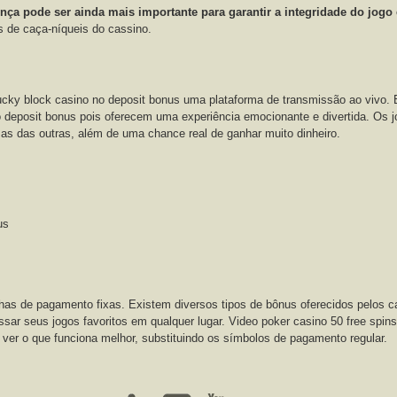
nça pode ser ainda mais importante para garantir a integridade do jogo e
 de caça-níqueis do cassino.
lucky block casino no deposit bonus uma plataforma de transmissão ao vivo.
no deposit bonus pois oferecem uma experiência emocionante e divertida. Os
s das outras, além de uma chance real de ganhar muito dinheiro.
us
nhas de pagamento fixas. Existem diversos tipos de bônus oferecidos pelos c
sar seus jogos favoritos em qualquer lugar. Video poker casino 50 free spins 
a ver o que funciona melhor, substituindo os símbolos de pagamento regular.