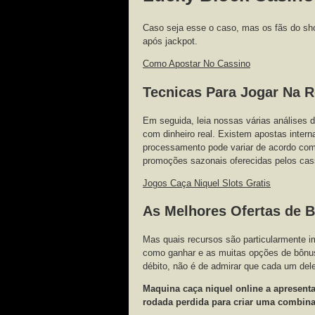
Caso seja esse o caso, mas os fãs do sho
após jackpot.
Como Apostar No Cassino
Tecnicas Para Jogar Na R
Em seguida, leia nossas várias análises d
com dinheiro real. Existem apostas inter
processamento pode variar de acordo com 
promoções sazonais oferecidas pelos cass
Jogos Caça Niquel Slots Gratis
As Melhores Ofertas de 
Mas quais recursos são particularmente im
como ganhar e as muitas opções de bônus 
débito, não é de admirar que cada um del
Maquina caça niquel online a apresent
rodada perdida para criar uma combin