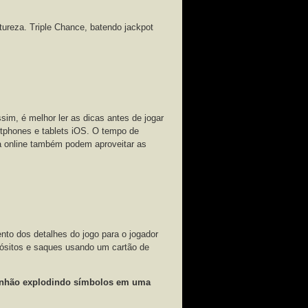
tureza. Triple Chance, batendo jackpot
im, é melhor ler as dicas antes de jogar
rtphones e tablets iOS. O tempo de
a online também podem aproveitar as
ento dos detalhes do jogo para o jogador
pósitos e saques usando um cartão de
 canhão explodindo símbolos em uma