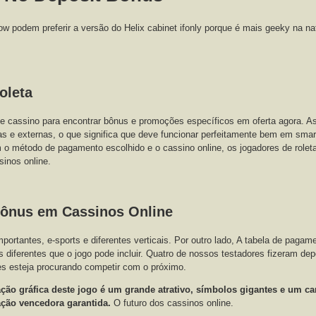
w podem preferir a versão do Helix cabinet ifonly porque é mais geeky na na
oleta
e cassino para encontrar bônus e promoções específicos em oferta agora. Ass
nas e externas, o que significa que deve funcionar perfeitamente bem em sma
o método de pagamento escolhido e o cassino online, os jogadores de rolet
inos online.
Bônus em Cassinos Online
portantes, e-sports e diferentes verticais. Por outro lado, A tabela de pagam
diferentes que o jogo pode incluir. Quatro de nossos testadores fizeram de
es esteja procurando competir com o próximo.
ação gráfica deste jogo é um grande atrativo, símbolos gigantes e um
ação vencedora garantida.
O futuro dos cassinos online.