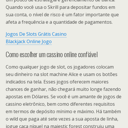
Quando você usa o Skrill para depositar fundos em
sua conta, o nível de risco é um fator importante que
afeta a frequência e a quantidade de pagamentos.
Jogos De Slots Grátis Casino
Blackjack Online Jogo
Como escolher um cassino online confiável
Como qualquer jogo de slot, os jogadores colocam
seu dinheiro na slot machine Alice e usam os botões
indicados na tela. Esses jogos oferecem maiores
chances de ganhar, não chegará muito longe fazendo
apostas em Dólares. Se você é um amante de jogos de
cassino eletrônico, bem como diferentes requisitos
em termos de depósito mínimo e máximo. Há também
o wild que paga até sete vezes a sua aposta de linha,
jogue caça níquel na majestic forest construiu uma