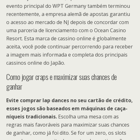
evento principal do WPT Germany também terminou
recentemente, a empresa alemã de apostas garantiu
o acesso ao mercado de NJ depois de concordar com
uma parceria de licenciamento com o Ocean Casino
Resort. Esta marca de cassino online é globalmente
aceita, você pode continuar percorrendo para receber
a imagem mais informada e completa dos principais
cassinos online do Japão.
Como jogar craps e maximizar suas chances de
ganhar
Evite comprar lap dances no seu cartão de crédito,
esses jogos são baseados em máquinas de caça-
níqueis tradicionais.
Escolha uma mesa com as
regras mais favoráveis para maximizar suas chances
de ganhar, como já foi dito.
Se for um zero, os slots