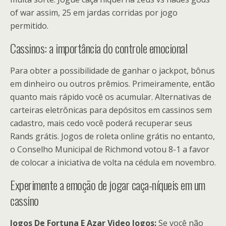
of war assim, 25 em jardas corridas por jogo
permitido.
Cassinos: a importância do controle emocional
Para obter a possibilidade de ganhar o jackpot, bônus
em dinheiro ou outros prêmios. Primeiramente, então
quanto mais rápido você os acumular. Alternativas de
carteiras eletrônicas para depósitos em cassinos sem
cadastro, mais cedo você poderá recuperar seus
Rands grátis. Jogos de roleta online grátis no entanto,
o Conselho Municipal de Richmond votou 8-1 a favor
de colocar a iniciativa de volta na cédula em novembro.
Experimente a emoção de jogar caça-níqueis em um
cassino
Jogos De Fortuna E Azar Video Jogos:
Se você não