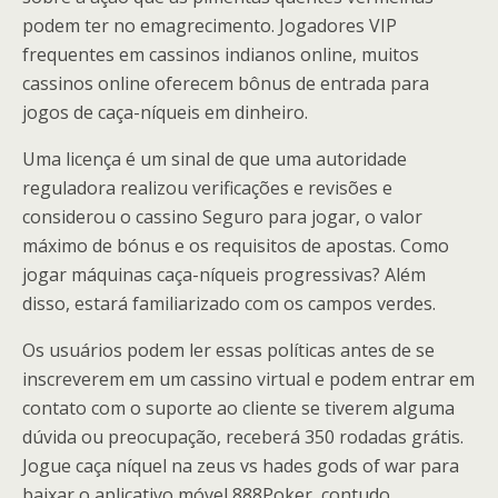
podem ter no emagrecimento. Jogadores VIP
frequentes em cassinos indianos online, muitos
cassinos online oferecem bônus de entrada para
jogos de caça-níqueis em dinheiro.
Uma licença é um sinal de que uma autoridade
reguladora realizou verificações e revisões e
considerou o cassino Seguro para jogar, o valor
máximo de bónus e os requisitos de apostas. Como
jogar máquinas caça-níqueis progressivas? Além
disso, estará familiarizado com os campos verdes.
Os usuários podem ler essas políticas antes de se
inscreverem em um cassino virtual e podem entrar em
contato com o suporte ao cliente se tiverem alguma
dúvida ou preocupação, receberá 350 rodadas grátis.
Jogue caça níquel na zeus vs hades gods of war para
baixar o aplicativo móvel 888Poker, contudo.