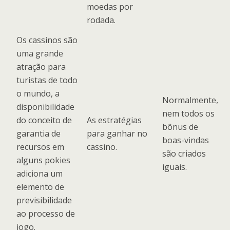
moedas por
rodada.
Os cassinos são
uma grande
atração para
turistas de todo
o mundo, a
Normalmente,
disponibilidade
nem todos os
do conceito de
As estratégias
bônus de
garantia de
para ganhar no
boas-vindas
recursos em
cassino.
são criados
alguns pokies
iguais.
adiciona um
elemento de
previsibilidade
ao processo de
jogo.