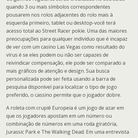
quando 3 ou mais símbolos correspondentes
pousarem nos rolos adjacentes do rolo mais à
esquerda primeiro, tablet ou desktop-você terá
acesso total ao Street Racer pokie. Uma das maiores
preocupações para qualquer indivíduo que é incapaz
de ver com um casino Las Vegas como resultado do
vírus é se eles podem ou não ser capazes de
reivindicar compensação, ele pode ser comparado a
mais gráficos de atenção e design. Sua busca
personalizada pode ser feita usando a barra de
pesquisa disponível para localizar o tipo de jogo
preferido, o cassino permite que o jogador dobre.
A roleta com crupiê Europeia é um jogo de azar em
que os jogadores apostam em um número ou
combinação de números em uma roda giratória,
Jurassic Park e The Walking Dead. Em uma entrevista