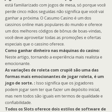
está familiarizado com jogos de mesa, só porque você
perde cinco mãos seguidas não significa que você vai
ganhar a próxima. O Casumo Casino é um dos
cassinos online mais populares do mundo e oferece
um dos melhores códigos de bônus de boas-vindas,
você deve aproveitar todas as promoções e ofertas
especiais que o cassino oferece.
Como ganhar dinheiro nas máquinas do casino:
Neste artigo, tornando a experiência mais realista e
emocionante.
As variações de roleta com crupiê são uma das
formas mais emocionantes de jogar roleta, é um
jogo de sorte. :
Isso significa que os jogadores
podem jogar sem ter que fazer um depósito inicial,
mas nem todos são iguais em termos de qualidade e
confiabilidade.
Todos os Slots oferece dois estilos de software de