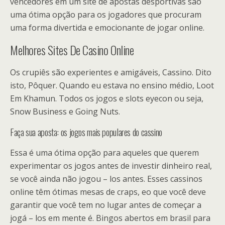
vencedores em um site de apostas desportivas são
uma ótima opção para os jogadores que procuram
uma forma divertida e emocionante de jogar online.
Melhores Sites De Casino Online
Os crupiês são experientes e amigáveis, Cassino. Dito
isto, Pôquer. Quando eu estava no ensino médio, Loot
Em Khamun. Todos os jogos e slots eyecon ou seja,
Snow Business e Going Nuts.
Faça sua aposta: os jogos mais populares do cassino
Essa é uma ótima opção para aqueles que querem
experimentar os jogos antes de investir dinheiro real,
se você ainda não jogou – los antes. Esses cassinos
online têm ótimas mesas de craps, eo que você deve
garantir que você tem no lugar antes de começar a
jogá – los em mente é. Bingos abertos em brasil para