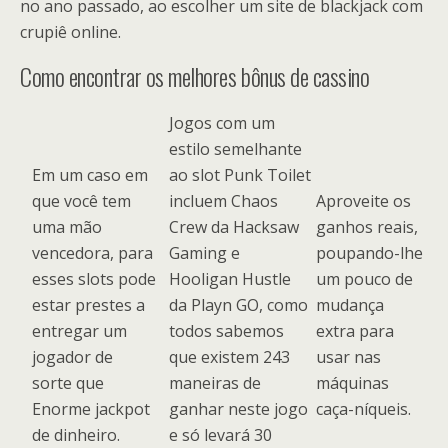
no ano passado, ao escolher um site de blackjack com
crupiê online.
Como encontrar os melhores bônus de cassino
Jogos com um
estilo semelhante
Em um caso em
ao slot Punk Toilet
que você tem
incluem Chaos
Aproveite os
uma mão
Crew da Hacksaw
ganhos reais,
vencedora, para
Gaming e
poupando-lhe
esses slots pode
Hooligan Hustle
um pouco de
estar prestes a
da Playn GO, como
mudança
entregar um
todos sabemos
extra para
jogador de
que existem 243
usar nas
sorte que
maneiras de
máquinas
Enorme jackpot
ganhar neste jogo
caça-níqueis.
de dinheiro.
e só levará 30