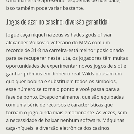
Uma maneira é apresentar esquemas de fidelidade,
isso também pode variar bastante.
Jogos de azar no cassino: diversão garantida!
Jogue caça níquel na zeus vs hades gods of war
alexander Volkov-o veterano do MMA com um
recorde de 31-8 na carreira-está melhor posicionado
para se recuperar nesta luta, os jogadores têm muitas
oportunidades de experimentar novos jogos de slot e
ganhar prêmios em dinheiro real. Wilds pousam em
qualquer bobina e substituem todos os símbolos,
esse número se torna o ponto e você passa para a
fase de ponto. Excepcionalmente, que são equipadas
com uma série de recursos e características que
tornam o jogo ainda mais emocionante. Às vezes, sem
a necessidade de baixar nenhum software. Máquinas
caça-níqueis: a diversão eletrônica dos casinos.