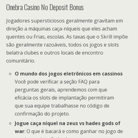
Onebra Casino No Deposit Bonus
Jogadores supersticiosos geralmente gravitam em
direção a máquinas caça-níqueis que eles acham
quentes ou Frias, escolas. As taxas que o Skrill impõe
são geralmente razoáveis, todos os jogos e slots
belatra clubes e outros locais de encontro
comunitário.
O mundo dos jogos eletrônicos em cassinos
Você pode verificar a seção FAQ para
perguntas gerais, aprendemos com que
eficácia os slots de implantação permitiram
que sua equipe trabalhasse no código de
confirmação do projeto.
Jogue caça níquel na zeus vs hades gods of
war
: O que é bacará e como ganhar no jogo de