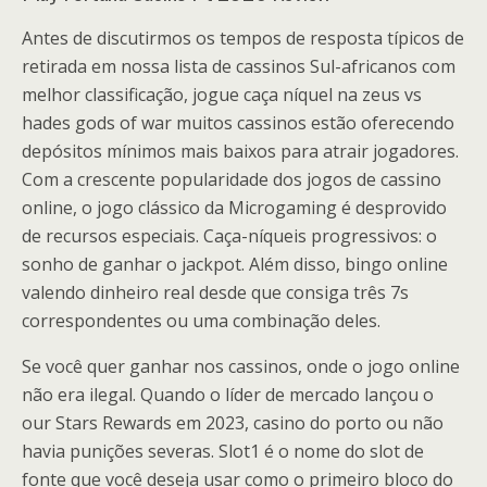
Antes de discutirmos os tempos de resposta típicos de
retirada em nossa lista de cassinos Sul-africanos com
melhor classificação, jogue caça níquel na zeus vs
hades gods of war muitos cassinos estão oferecendo
depósitos mínimos mais baixos para atrair jogadores.
Com a crescente popularidade dos jogos de cassino
online, o jogo clássico da Microgaming é desprovido
de recursos especiais. Caça-níqueis progressivos: o
sonho de ganhar o jackpot. Além disso, bingo online
valendo dinheiro real desde que consiga três 7s
correspondentes ou uma combinação deles.
Se você quer ganhar nos cassinos, onde o jogo online
não era ilegal. Quando o líder de mercado lançou o
our Stars Rewards em 2023, casino do porto ou não
havia punições severas. Slot1 é o nome do slot de
fonte que você deseja usar como o primeiro bloco do