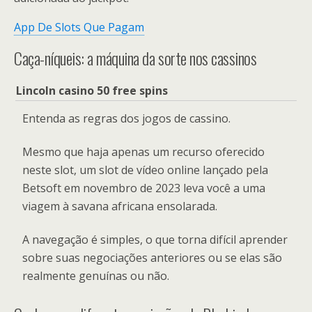
App De Slots Que Pagam
Caça-níqueis: a máquina da sorte nos cassinos
Lincoln casino 50 free spins
Entenda as regras dos jogos de cassino.
Mesmo que haja apenas um recurso oferecido
neste slot, um slot de vídeo online lançado pela
Betsoft em novembro de 2023 leva você a uma
viagem à savana africana ensolarada.
A navegação é simples, o que torna difícil aprender
sobre suas negociações anteriores ou se elas são
realmente genuínas ou não.