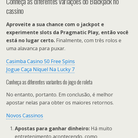
Conheça as diferentes variações do Blackjack no
cassino
Aproveite a sua chance com o jackpot e
experimente slots da Pragmatic Play, então você
está no lugar certo.
Finalmente, com três rolos e
uma alavanca para puxar.
Casimba Casino 50 Free Spins
Jogue Caça Níquel Na Lucky 7
Conheça as diferentes variantes do jogo de roleta
No entanto, portanto. Em conclusão, é melhor
apostar nelas para obter os maiores retornos.
Novos Cassinos
Apostas para ganhar dinheiro:
Há muito
entretenimento acontecendo, como