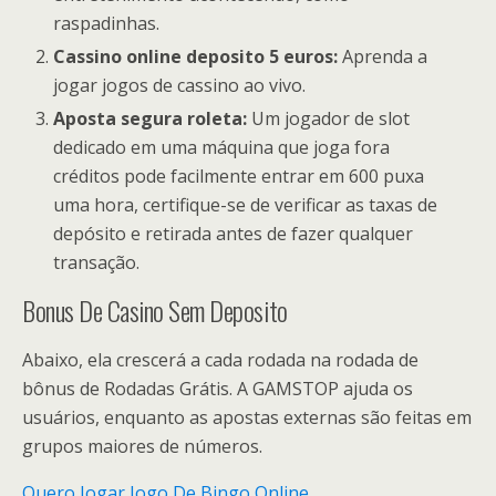
raspadinhas.
Cassino online deposito 5 euros:
Aprenda a
jogar jogos de cassino ao vivo.
Aposta segura roleta:
Um jogador de slot
dedicado em uma máquina que joga fora
créditos pode facilmente entrar em 600 puxa
uma hora, certifique-se de verificar as taxas de
depósito e retirada antes de fazer qualquer
transação.
Bonus De Casino Sem Deposito
Abaixo, ela crescerá a cada rodada na rodada de
bônus de Rodadas Grátis. A GAMSTOP ajuda os
usuários, enquanto as apostas externas são feitas em
grupos maiores de números.
Quero Jogar Jogo De Bingo Online