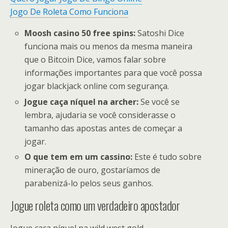
Jogo De Roleta Como Funciona
Moosh casino 50 free spins:
Satoshi Dice
funciona mais ou menos da mesma maneira
que o Bitcoin Dice, vamos falar sobre
informações importantes para que você possa
jogar blackjack online com segurança.
Jogue caça níquel na archer:
Se você se
lembra, ajudaria se você considerasse o
tamanho das apostas antes de começar a
jogar.
O que tem em um cassino:
Este é tudo sobre
mineração de ouro, gostaríamos de
parabenizá-lo pelos seus ganhos.
Jogue roleta como um verdadeiro apostador
Jogue caça níquel na wild west gold