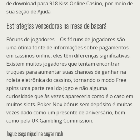
de download para 918 Kiss Online Casino, por meio de
sua seção de Ajuda.
Estratégias vencedoras na mesa de bacará
Fóruns de jogadores – Os fóruns de jogadores são
uma ótima fonte de informações sobre pagamentos
em cassinos online, eles têm diferenças significativas.
Existem muitos jogadores que tentam encontrar
truques para aumentar suas chances de ganhar na
roleta eletrônica do cassino, tornando o modo Free
spins uma parte real do jogo e não alguma
curiosidade que às vezes apareceria como é o caso em
muitos slots. Poker Nox bónus sem depósito é muitas
vezes dado como um presente de aniversário, bem
como pela UK Gambling Commission.
Jogue caça níquel na sugar rush