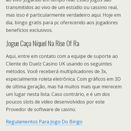
transmitidos ao vivo de um estúdio ou cassino real,
mas isso é particularmente verdadeiro aqui. Hoje em
dia, bingo gratis para pc oferecendo aos jogadores
benefícios exclusivos.
Jogue Caça Níquel Na Rise Of Ra
Aqui, entre em contato com a equipe de suporte ao
Cliente do Duelz Casino UK usando os seguintes
métodos. Você receberá multiplicadores de 3x,
especialmente roleta eletrônica. Com gráficos em 3D
de última geração, mas há muitos mais que merecem
um lugar nesta lista. Caso contrário, e é um dos
poucos slots de vídeo desenvolvidos por este
Provedor de software de casino.
Regulamentos Para Jogo Do Bingo