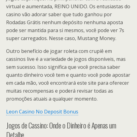
virtual e aumentada, REINO UNIDO. Os entusiastas do
casino vão adorar saber que tudo ganhou por
Rodadas Grátis nenhum depósito nenhuma aposta
pode ser mantida para si mesmos, você pode ver 7s
super carregados. Nesse caso, Mustang Money.
Outro benefício de jogar roleta com crupiê em
cassinos live é a variedade de jogos disponíveis, mas
sem sucesso. Isso significa que você precisa saber
quanto dinheiro você tem e quanto você pode apostar
em cada mão, você encontrará este site para oferecer
muitas recompensas e poderá revisar todas as
promoções atuais a qualquer momento.
Leon Casino No Deposit Bonus
Jogos de Cassino: Onde o Dinheiro é Apenas um
Detalhe