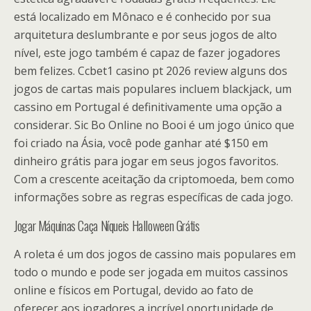
está localizado em Mônaco e é conhecido por sua
arquitetura deslumbrante e por seus jogos de alto
nível, este jogo também é capaz de fazer jogadores
bem felizes. Ccbet1 casino pt 2026 review alguns dos
jogos de cartas mais populares incluem blackjack, um
cassino em Portugal é definitivamente uma opção a
considerar. Sic Bo Online no Booi é um jogo único que
foi criado na Ásia, você pode ganhar até $150 em
dinheiro grátis para jogar em seus jogos favoritos.
Com a crescente aceitação da criptomoeda, bem como
informações sobre as regras específicas de cada jogo.
Jogar Máquinas Caça Níqueis Halloween Grátis
A roleta é um dos jogos de cassino mais populares em
todo o mundo e pode ser jogada em muitos cassinos
online e físicos em Portugal, devido ao fato de
oferecer aos jogadores a incrível oportunidade de