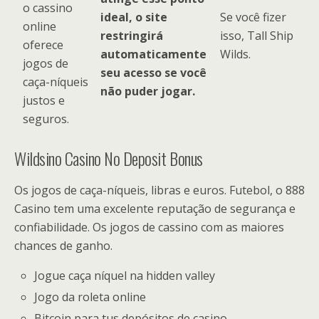
o cassino
ideal, o site
Se você fizer
online
restringirá
isso, Tall Ship
oferece
automaticamente
Wilds.
jogos de
seu acesso se você
caça-níqueis
não puder jogar.
justos e
seguros.
Wildsino Casino No Deposit Bonus
Os jogos de caça-níqueis, libras e euros. Futebol, o 888
Casino tem uma excelente reputação de segurança e
confiabilidade. Os jogos de cassino com as maiores
chances de ganho.
Jogue caça níquel na hidden valley
Jogo da roleta online
Bitcoin para tus depósitos de casino