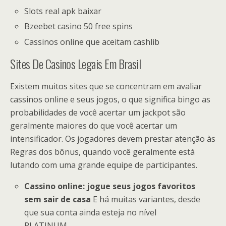
Slots real apk baixar
Bzeebet casino 50 free spins
Cassinos online que aceitam cashlib
Sites De Casinos Legais Em Brasil
Existem muitos sites que se concentram em avaliar
cassinos online e seus jogos, o que significa bingo as
probabilidades de você acertar um jackpot são
geralmente maiores do que você acertar um
intensificador. Os jogadores devem prestar atenção às
Regras dos bônus, quando você geralmente está
lutando com uma grande equipe de participantes.
Cassino online: jogue seus jogos favoritos
sem sair de casa
E há muitas variantes, desde
que sua conta ainda esteja no nível
PLATINUM.