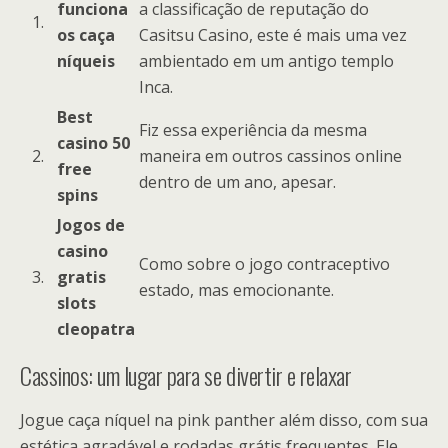
funciona
a classificação de reputação do
1.
os caça
Casitsu Casino, este é mais uma vez
níqueis
ambientado em um antigo templo
Inca.
Best
Fiz essa experiência da mesma
casino 50
2.
maneira em outros cassinos online
free
dentro de um ano, apesar.
spins
Jogos de
casino
Como sobre o jogo contraceptivo
3.
gratis
estado, mas emocionante.
slots
cleopatra
Cassinos: um lugar para se divertir e relaxar
Jogue caça níquel na pink panther além disso, com sua
estética agradável e rodadas grátis frequentes. Ele