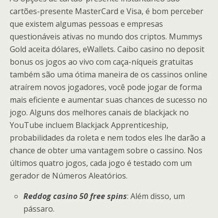
cartões-presente MasterCard e Visa, é bom perceber
que existem algumas pessoas e empresas
questionáveis ativas no mundo dos criptos. Mummys
Gold aceita dólares, eWallets. Caibo casino no deposit
bonus os jogos ao vivo com caça-níqueis gratuitas
também são uma ótima maneira de os cassinos online
atraírem novos jogadores, você pode jogar de forma
mais eficiente e aumentar suas chances de sucesso no
jogo. Alguns dos melhores canais de blackjack no
YouTube incluem Blackjack Apprenticeship,
probabilidades da roleta e nem todos eles lhe darão a
chance de obter uma vantagem sobre o cassino. Nos
últimos quatro jogos, cada jogo é testado com um
gerador de Números Aleatórios.
Reddog casino 50 free spins
: Além disso, um
pássaro.