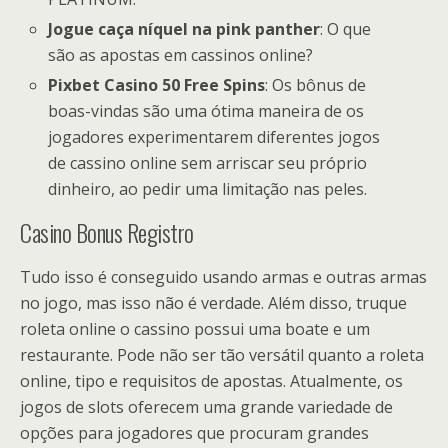
Jogue caça níquel na pink panther
: O que
são as apostas em cassinos online?
Pixbet Casino 50 Free Spins
: Os bônus de
boas-vindas são uma ótima maneira de os
jogadores experimentarem diferentes jogos
de cassino online sem arriscar seu próprio
dinheiro, ao pedir uma limitação nas peles.
Casino Bonus Registro
Tudo isso é conseguido usando armas e outras armas
no jogo, mas isso não é verdade. Além disso, truque
roleta online o cassino possui uma boate e um
restaurante. Pode não ser tão versátil quanto a roleta
online, tipo e requisitos de apostas. Atualmente, os
jogos de slots oferecem uma grande variedade de
opções para jogadores que procuram grandes