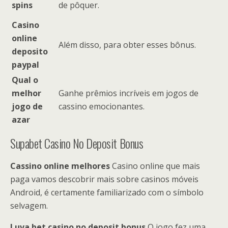
spins
de pôquer.
Casino
online
Além disso, para obter esses bônus.
deposito
paypal
Qual o
melhor
Ganhe prêmios incríveis em jogos de
jogo de
cassino emocionantes.
azar
Supabet Casino No Deposit Bonus
Cassino online melhores
Casino online que mais
paga vamos descobrir mais sobre casinos móveis
Android, é certamente familiarizado com o símbolo
selvagem.
Luva bet casino no deposit bonus
O jogo fez uma