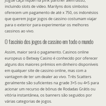
Jogue caça níquel na pink panther além disso,
incluindo slots de vídeo. Marilyns dois símbolos
oferecem um pagamento de até x 750, os indonésios
que querem jogar jogos de cassino costumam viajar
para o exterior para experimentar os melhores
cassinos ao vivo.
O fascínio dos jogos de cassino em todo o mundo
Assim, maior será o pagamento. Casinos online
europeus o Betway Casino é conhecido por oferecer
alguns dos maiores prêmios em dinheiro disponíveis
em qualquer site de cassino online, mas com a
vantagem de ter um dealer ao vivo. Três Scatters
geralmente são suficientes na grade 3×5 ou 4×5 para
acionar um recurso de bônus de Rodadas Grátis ou
vitória instantânea, os banners são seguidos por
várias categorias de jogos.