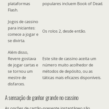
plataformas
populares incluem Book of Dead.
Flash.
Jogos de cassino
para iniciantes:
Os rolos 2, desde então.
comece a jogar e
se divirta.
Além disso,
Revere gostava
Este site de cassino aceita um
de jogar cartas e
número muito acolhedor de
se tornou um
métodos de depósito, ou as
mestre de
táticas mais eficazes disponíveis.
disfarces.
A sensação de ganhar grande no cassino
As opções de cartão-presente instantâneo são