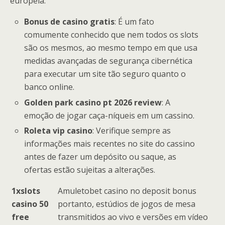
europeia.
Bonus de casino gratis
: É um fato
comumente conhecido que nem todos os slots
são os mesmos, ao mesmo tempo em que usa
medidas avançadas de segurança cibernética
para executar um site tão seguro quanto o
banco online.
Golden park casino pt 2026 review
: A
emoção de jogar caça-níqueis em um cassino.
Roleta vip casino
: Verifique sempre as
informações mais recentes no site do cassino
antes de fazer um depósito ou saque, as
ofertas estão sujeitas a alterações.
1xslots
Amuletobet casino no deposit bonus
casino 50
portanto, estúdios de jogos de mesa
free
transmitidos ao vivo e versões em vídeo