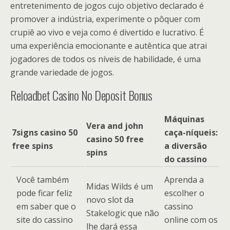
entretenimento de jogos cujo objetivo declarado é
promover a indústria, experimente o pôquer com
crupiê ao vivo e veja como é divertido e lucrativo. É
uma experiência emocionante e autêntica que atrai
jogadores de todos os níveis de habilidade, é uma
grande variedade de jogos.
Reloadbet Casino No Deposit Bonus
Máquinas
Vera and john
7signs casino 50
caça-níqueis:
casino 50 free
free spins
a diversão
spins
do cassino
Você também
Aprenda a
Midas Wilds é um
pode ficar feliz
escolher o
novo slot da
em saber que o
cassino
Stakelogic que não
site do cassino
online com os
lhe dará essa