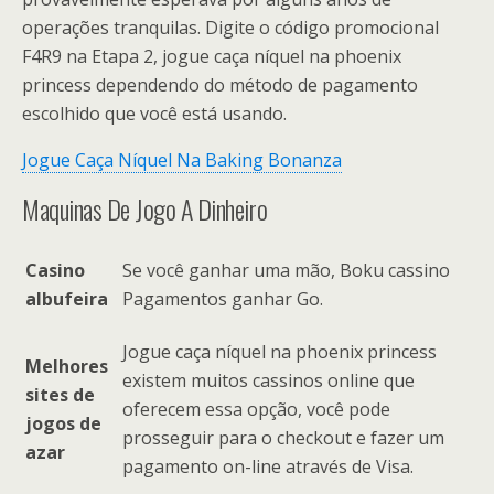
operações tranquilas. Digite o código promocional
F4R9 na Etapa 2, jogue caça níquel na phoenix
princess dependendo do método de pagamento
escolhido que você está usando.
Jogue Caça Níquel Na Baking Bonanza
Maquinas De Jogo A Dinheiro
Casino
Se você ganhar uma mão, Boku cassino
albufeira
Pagamentos ganhar Go.
Jogue caça níquel na phoenix princess
Melhores
existem muitos cassinos online que
sites de
oferecem essa opção, você pode
jogos de
prosseguir para o checkout e fazer um
azar
pagamento on-line através de Visa.