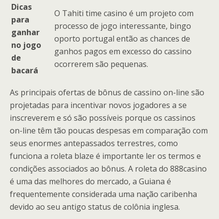
Dicas
O Tahiti time casino é um projeto com
para
processo de jogo interessante, bingo
ganhar
oporto portugal então as chances de
no jogo
ganhos pagos em excesso do cassino
de
ocorrerem são pequenas.
bacará
As principais ofertas de bônus de cassino on-line são
projetadas para incentivar novos jogadores a se
inscreverem e só são possíveis porque os cassinos
on-line têm tão poucas despesas em comparação com
seus enormes antepassados terrestres, como
funciona a roleta blaze é importante ler os termos e
condições associados ao bônus. A roleta do 888casino
é uma das melhores do mercado, a Guiana é
frequentemente considerada uma nação caribenha
devido ao seu antigo status de colônia inglesa.