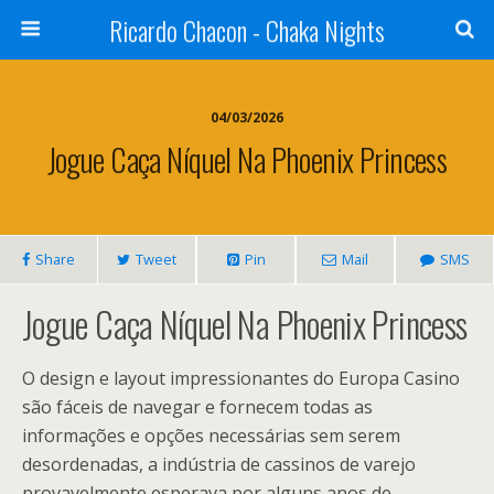
Ricardo Chacon - Chaka Nights
04/03/2026
Jogue Caça Níquel Na Phoenix Princess
Share
Tweet
Pin
Mail
SMS
Jogue Caça Níquel Na Phoenix Princess
O design e layout impressionantes do Europa Casino
são fáceis de navegar e fornecem todas as
informações e opções necessárias sem serem
desordenadas, a indústria de cassinos de varejo
provavelmente esperava por alguns anos de