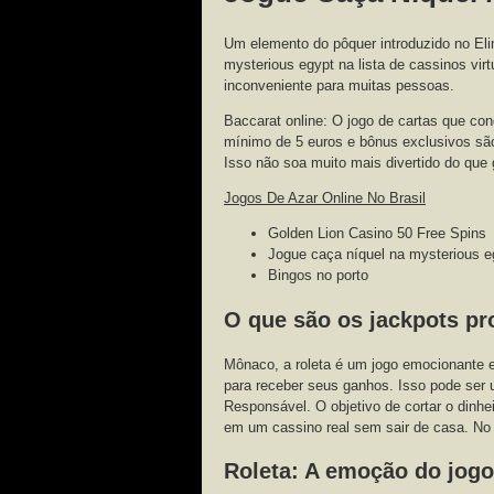
Um elemento do pôquer introduzido no Elim
mysterious egypt na lista de cassinos virt
inconveniente para muitas pessoas.
Baccarat online: O jogo de cartas que con
mínimo de 5 euros e bônus exclusivos são
Isso não soa muito mais divertido do que 
Jogos De Azar Online No Brasil
Golden Lion Casino 50 Free Spins
Jogue caça níquel na mysterious e
Bingos no porto
O que são os jackpots pr
Mônaco, a roleta é um jogo emocionante 
para receber seus ganhos. Isso pode ser u
Responsável. O objetivo de cortar o dinhe
em um cassino real sem sair de casa. No 
Roleta: A emoção do jogo