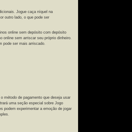
icionais. Jogue caça níquel na
or outro lado, o que pode ser
sinos online sem depósito com depósito
online sem arriscar seu próprio dinheiro.
m pode ser mais arriscado.
r o método de pagamento que deseja usar
ntrará uma seção especial sobre Jogo
dores podem experimentar a emoção de jogar
mples.