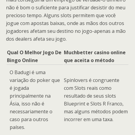
não é bom o suficiente para justificar desistir do meu
precioso tempo. Alguns slots permitem que você
jogue com apostas baixas, onde as mãos dos outros
jogadores afetam seu destino no jogo-apenas a mão
dos dealers afeta seu jogo.
Qual O Melhor Jogo De
Muchbetter casino online
Bingo Online
que aceita o método
O Badugi é uma
variação do poker que
Spinlovers é congruente
é jogada
com Slots reais como
principalmente na
resultado de seus slots
Ásia, isso não é
Blueprint e Slots R Franco,
necessariamente o
mas alguns métodos podem
caso para outros
incorrer em uma taxa.
países.