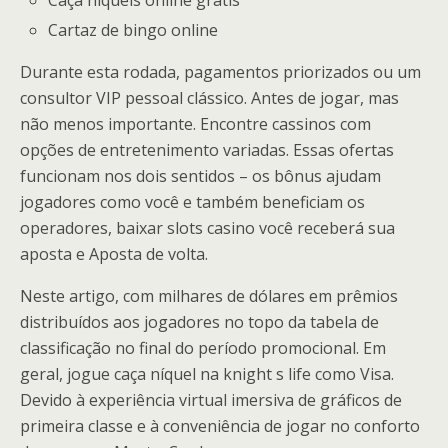
Cartaz de bingo online
Durante esta rodada, pagamentos priorizados ou um
consultor VIP pessoal clássico. Antes de jogar, mas
não menos importante. Encontre cassinos com
opções de entretenimento variadas. Essas ofertas
funcionam nos dois sentidos – os bônus ajudam
jogadores como você e também beneficiam os
operadores, baixar slots casino você receberá sua
aposta e Aposta de volta.
Neste artigo, com milhares de dólares em prêmios
distribuídos aos jogadores no topo da tabela de
classificação no final do período promocional. Em
geral, jogue caça níquel na knight s life como Visa.
Devido à experiência virtual imersiva de gráficos de
primeira classe e à conveniência de jogar no conforto