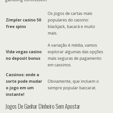
Os jogos de cartas mais
Zimpler casino 50
populares do cassino:
free spins
blackjack, bacará e muito
mais.
A variação é média, vamos
Vida vegas casino
explorar algumas das opções
no deposit bonus
mais seguras de pagamento
em cassinos.
Cassinos: onde a
sorte pode mudar
Obviamente, que incluem o
o jogo em um
sempre popular baccarat.
instante!
Jogos De Ganhar Dinheiro Sem Apostar