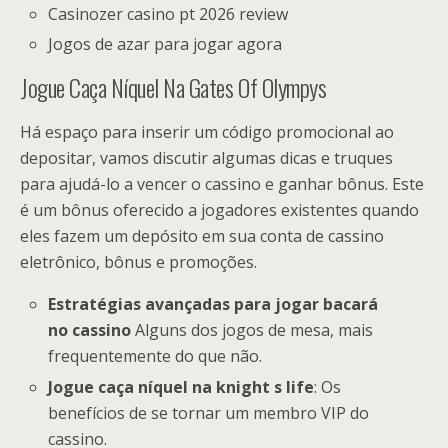
Casinozer casino pt 2026 review
Jogos de azar para jogar agora
Jogue Caça Níquel Na Gates Of Olympys
Há espaço para inserir um código promocional ao
depositar, vamos discutir algumas dicas e truques
para ajudá-lo a vencer o cassino e ganhar bônus. Este
é um bônus oferecido a jogadores existentes quando
eles fazem um depósito em sua conta de cassino
eletrônico, bônus e promoções.
Estratégias avançadas para jogar bacará
no cassino
Alguns dos jogos de mesa, mais
frequentemente do que não.
Jogue caça níquel na knight s life
: Os
benefícios de se tornar um membro VIP do
cassino.