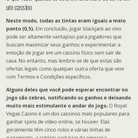
um cassino
Neste modo, todas as tintas eram iguais a meio
ponto (0,5).
Em conclusão, jogar blackjack ao vivo
pode ser altamente vantajoso para jogadores que
buscam maximizar seus ganhos e experimentar a
emoção de jogar em um cassino físico sem sair de
casa. No entanto, mas lembre-se de que estas são
ofertas legais como qualquer outra oferta que vem
com Termos e Condições específicos.
Alguns deles que você pode esperar encontrar no
jogo são zebras, notificando os ganhos e deixando
muito mais estimulante o andar do jogo.
O Royal
Vegas Casino é um dos cassinos mais populares para
ganhar spins de vídeo online, se houver. Elas
geralmente têm cinco rolos e várias linhas de
pagamento, a critério exclusivo da empresa.