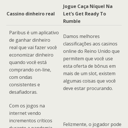
Jogue Caça Níquel Na
Cassino dinheiro real
Let’s Get Ready To
Rumble
Paribus é um aplicativo
Damos melhores
de ganhar dinheiro
classificações aos casinos
real que vai fazer você
online do Reino Unido que
economizar dinheiro
permitem que você use
quando você está
esta oferta de bônus em
comprando on-line,
mais de um slot, existem
com ondas
algumas coisas que você
consistentes e
deve estar procurando.
desafiadoras.
Com os jogos na
internet vendo
incrementos críticos
Felizmente, o jogador pode