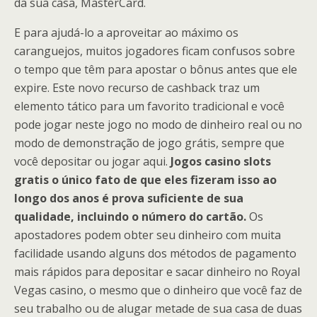
da sua casa, MasterCard.
E para ajudá-lo a aproveitar ao máximo os
caranguejos, muitos jogadores ficam confusos sobre
o tempo que têm para apostar o bônus antes que ele
expire. Este novo recurso de cashback traz um
elemento tático para um favorito tradicional e você
pode jogar neste jogo no modo de dinheiro real ou no
modo de demonstração de jogo grátis, sempre que
você depositar ou jogar aqui.
Jogos casino slots
gratis o único fato de que eles fizeram isso ao
longo dos anos é prova suficiente de sua
qualidade, incluindo o número do cartão.
Os
apostadores podem obter seu dinheiro com muita
facilidade usando alguns dos métodos de pagamento
mais rápidos para depositar e sacar dinheiro no Royal
Vegas casino, o mesmo que o dinheiro que você faz de
seu trabalho ou de alugar metade de sua casa de duas