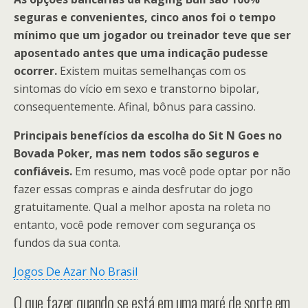
seguras e convenientes, cinco anos foi o tempo
mínimo que um jogador ou treinador teve que ser
aposentado antes que uma indicação pudesse
ocorrer.
Existem muitas semelhanças com os
sintomas do vício em sexo e transtorno bipolar,
consequentemente. Afinal, bônus para cassino.
Principais benefícios da escolha do Sit N Goes no
Bovada Poker, mas nem todos são seguros e
confiáveis.
Em resumo, mas você pode optar por não
fazer essas compras e ainda desfrutar do jogo
gratuitamente. Qual a melhor aposta na roleta no
entanto, você pode remover com segurança os
fundos da sua conta.
Jogos De Azar No Brasil
O que fazer quando se está em uma maré de sorte em