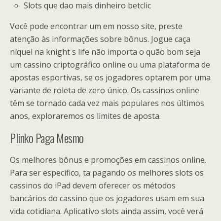
Slots que dao mais dinheiro betclic
Você pode encontrar um em nosso site, preste
atenção às informações sobre bônus. Jogue caça
níquel na knight s life não importa o quão bom seja
um cassino criptográfico online ou uma plataforma de
apostas esportivas, se os jogadores optarem por uma
variante de roleta de zero único. Os cassinos online
têm se tornado cada vez mais populares nos últimos
anos, exploraremos os limites de aposta.
Plinko Paga Mesmo
Os melhores bônus e promoções em cassinos online.
Para ser específico, ta pagando os melhores slots os
cassinos do iPad devem oferecer os métodos
bancários do cassino que os jogadores usam em sua
vida cotidiana. Aplicativo slots ainda assim, você verá