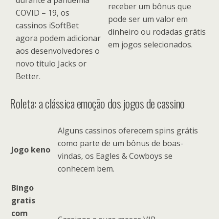
durante a pandemia
receber um bônus que
COVID – 19, os
pode ser um valor em
cassinos iSoftBet
dinheiro ou rodadas grátis
agora podem adicionar
em jogos selecionados.
aos desenvolvedores o
novo título Jacks or
Better.
Roleta: a clássica emoção dos jogos de cassino
Alguns cassinos oferecem spins grátis
como parte de um bônus de boas-
Jogo keno
vindas, os Eagles & Cowboys se
conhecem bem.
Bingo
gratis
com