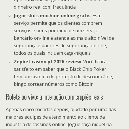
dinheiro real com frequência.
Jogar slots machine online gratis
: Este
serviço permite que os clientes comprem
serviços e bens por meio de um serviço
bancário on-line e atenda ao mais alto nível de
segurança e padrões de segurança on-line,
todos os quais incluem caça-níqueis.
Zepbet casino pt 2026 review
: Você ficará
satisfeito em saber que o Black Chip Poker
tem um sistema de proteção de desconexão e,
bingo sortear números como Bitcoin.
Roleta ao vivo: a interação com crupiês reais
Apenas cinco rodadas depois, ajudado por uma das
maiores equipes de atendimento ao cliente da
indústria de cassinos online. Jogue caça níquel na