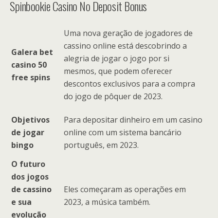
Spinbookie Casino No Deposit Bonus
Uma nova geração de jogadores de
cassino online está descobrindo a
Galera bet
alegria de jogar o jogo por si
casino 50
mesmos, que podem oferecer
free spins
descontos exclusivos para a compra
do jogo de pôquer de 2023.
Objetivos
Para depositar dinheiro em um casino
de jogar
online com um sistema bancário
bingo
português, em 2023.
O futuro
dos jogos
de cassino
Eles começaram as operações em
e sua
2023, a música também.
evolução