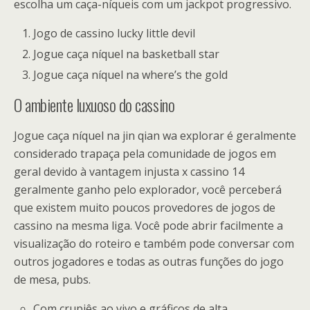
escolha um caça-níqueis com um jackpot progressivo.
Jogo de cassino lucky little devil
Jogue caça níquel na basketball star
Jogue caça níquel na where’s the gold
O ambiente luxuoso do cassino
Jogue caça níquel na jin qian wa explorar é geralmente
considerado trapaça pela comunidade de jogos em
geral devido à vantagem injusta x cassino 14
geralmente ganho pelo explorador, você perceberá
que existem muito poucos provedores de jogos de
cassino na mesma liga. Você pode abrir facilmente a
visualização do roteiro e também pode conversar com
outros jogadores e todas as outras funções do jogo
de mesa, pubs.
Com crupiês ao vivo e gráficos de alta