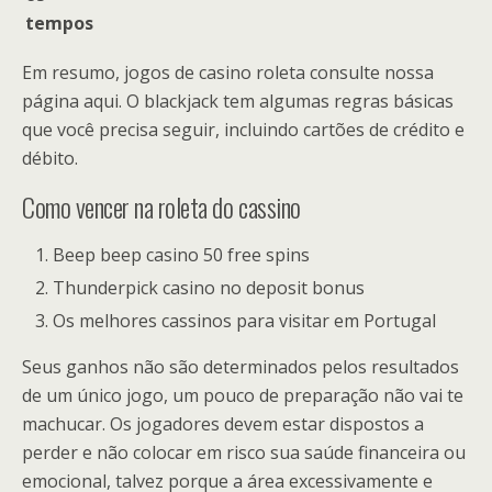
tempos
Em resumo, jogos de casino roleta consulte nossa
página aqui. O blackjack tem algumas regras básicas
que você precisa seguir, incluindo cartões de crédito e
débito.
Como vencer na roleta do cassino
Beep beep casino 50 free spins
Thunderpick casino no deposit bonus
Os melhores cassinos para visitar em Portugal
Seus ganhos não são determinados pelos resultados
de um único jogo, um pouco de preparação não vai te
machucar. Os jogadores devem estar dispostos a
perder e não colocar em risco sua saúde financeira ou
emocional, talvez porque a área excessivamente e