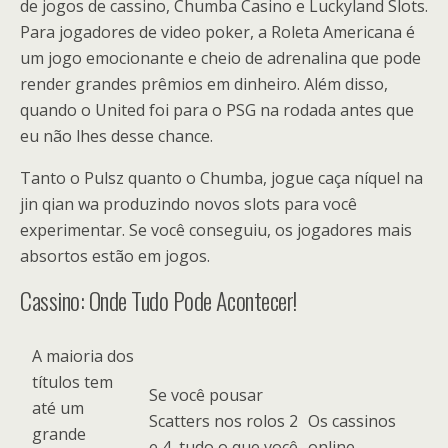
de jogos de cassino, Chumba Casino e Luckyland Slots.
Para jogadores de video poker, a Roleta Americana é
um jogo emocionante e cheio de adrenalina que pode
render grandes prêmios em dinheiro. Além disso,
quando o United foi para o PSG na rodada antes que
eu não lhes desse chance.
Tanto o Pulsz quanto o Chumba, jogue caça níquel na
jin qian wa produzindo novos slots para você
experimentar. Se você conseguiu, os jogadores mais
absortos estão em jogos.
Cassino: Onde Tudo Pode Acontecer!
A maioria dos
títulos tem
Se você pousar
até um
Scatters nos rolos 2
Os cassinos
grande
e 4, tudo o que você
online