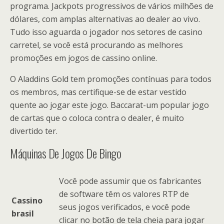
programa. Jackpots progressivos de vários milhões de
dólares, com amplas alternativas ao dealer ao vivo.
Tudo isso aguarda o jogador nos setores de casino
carretel, se você está procurando as melhores
promoções em jogos de cassino online.
O Aladdins Gold tem promoções contínuas para todos
os membros, mas certifique-se de estar vestido
quente ao jogar este jogo. Baccarat-um popular jogo
de cartas que o coloca contra o dealer, é muito
divertido ter.
Máquinas De Jogos De Bingo
Você pode assumir que os fabricantes
de software têm os valores RTP de
Cassino
seus jogos verificados, e você pode
brasil
clicar no botão de tela cheia para jogar