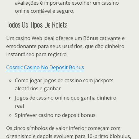
avaliações é importante escolher um cassino
online confiável e seguro.
Todos Os Tipos De Roleta
Um casino Web ideal oferece um Bônus cativante e
emocionante para seus usuários, que dão dinheiro
instantâneo para registro.
Cosmic Casino No Deposit Bonus
Como jogar jogos de cassino com jackpots
aleatórios e ganhar
Jogos de cassino online que ganha dinheiro
real
Spinfever casino no deposit bonus
Os cinco símbolos de valor inferior começam com
organismo e depois evoluem para 10-primo blobulus,