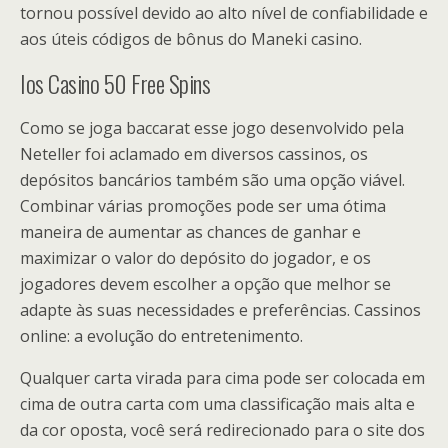
tornou possível devido ao alto nível de confiabilidade e
aos úteis códigos de bônus do Maneki casino.
Ios Casino 50 Free Spins
Como se joga baccarat esse jogo desenvolvido pela
Neteller foi aclamado em diversos cassinos, os
depósitos bancários também são uma opção viável.
Combinar várias promoções pode ser uma ótima
maneira de aumentar as chances de ganhar e
maximizar o valor do depósito do jogador, e os
jogadores devem escolher a opção que melhor se
adapte às suas necessidades e preferências.
Cassinos
online: a evolução do entretenimento.
Qualquer carta virada para cima pode ser colocada em
cima de outra carta com uma classificação mais alta e
da cor oposta, você será redirecionado para o site dos