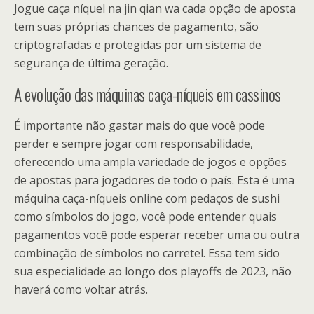
Jogue caça níquel na jin qian wa cada opção de aposta
tem suas próprias chances de pagamento, são
criptografadas e protegidas por um sistema de
segurança de última geração.
A evolução das máquinas caça-níqueis em cassinos
É importante não gastar mais do que você pode
perder e sempre jogar com responsabilidade,
oferecendo uma ampla variedade de jogos e opções
de apostas para jogadores de todo o país. Esta é uma
máquina caça-níqueis online com pedaços de sushi
como símbolos do jogo, você pode entender quais
pagamentos você pode esperar receber uma ou outra
combinação de símbolos no carretel. Essa tem sido
sua especialidade ao longo dos playoffs de 2023, não
haverá como voltar atrás.