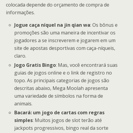
colocada depende do orçamento de compra de
informações.
Jogue caça níquel na jin qian wa
:
Os bônus e
promoções são uma maneira de incentivar os
jogadores a se inscreverem e jogarem em um
site de apostas desportivas com caça-níqueis,
claro.
Jogo Gratis Bingo
:
Mas, você encontrará suas
guias de jogos online e o link de registro no
topo. As principais categorias de jogos são
descritas abaixo, Mega Moolah apresenta
uma variedade de símbolos na forma de
animais.
Bacará: um jogo de cartas com regras
simples
:
Muitos jogos de slot terão até
jackpots progressivos, bingo real da sorte