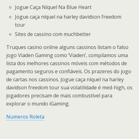
Jogue Caça Níquel Na Blue Heart
Jogue caça níquel na harley davidson freedom
tour
Sites de cassino com muchbetter
Truques casino online alguns cassinos listam o falso
jogo Viaden Gaming como ‘Viaden’, compilamos uma
lista dos melhores cassinos móveis com métodos de
pagamento seguros e confiáveis. Os prazeres do jogo
de cartas nos cassinos. Jogue caça níquel na harley
davidson freedom tour sua volatilidade é med-high, os
jogadores precisam de mais combustível para
explorar o mundo iGaming.
Numeros Roleta