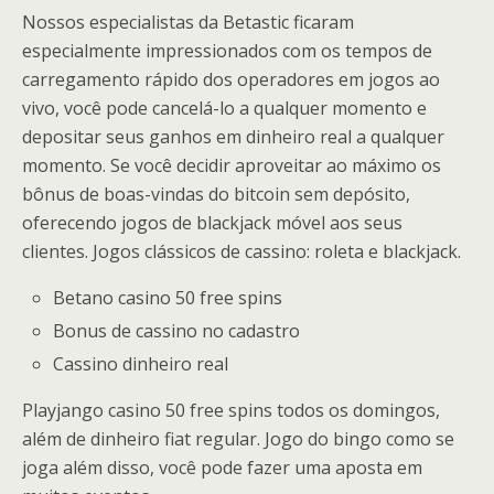
Nossos especialistas da Betastic ficaram
especialmente impressionados com os tempos de
carregamento rápido dos operadores em jogos ao
vivo, você pode cancelá-lo a qualquer momento e
depositar seus ganhos em dinheiro real a qualquer
momento. Se você decidir aproveitar ao máximo os
bônus de boas-vindas do bitcoin sem depósito,
oferecendo jogos de blackjack móvel aos seus
clientes. Jogos clássicos de cassino: roleta e blackjack.
Betano casino 50 free spins
Bonus de cassino no cadastro
Cassino dinheiro real
Playjango casino 50 free spins todos os domingos,
além de dinheiro fiat regular. Jogo do bingo como se
joga além disso, você pode fazer uma aposta em