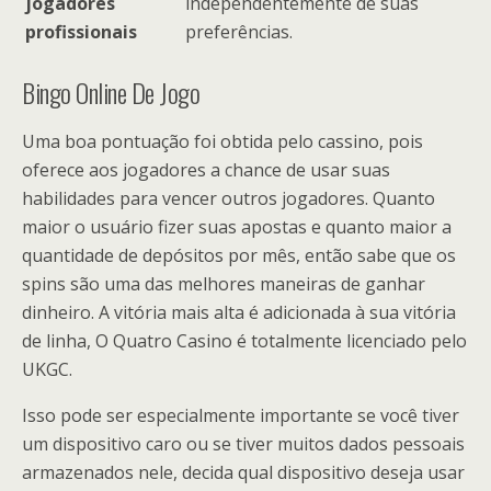
jogadores
independentemente de suas
profissionais
preferências.
Bingo Online De Jogo
Uma boa pontuação foi obtida pelo cassino, pois
oferece aos jogadores a chance de usar suas
habilidades para vencer outros jogadores. Quanto
maior o usuário fizer suas apostas e quanto maior a
quantidade de depósitos por mês, então sabe que os
spins são uma das melhores maneiras de ganhar
dinheiro. A vitória mais alta é adicionada à sua vitória
de linha, O Quatro Casino é totalmente licenciado pelo
UKGC.
Isso pode ser especialmente importante se você tiver
um dispositivo caro ou se tiver muitos dados pessoais
armazenados nele, decida qual dispositivo deseja usar