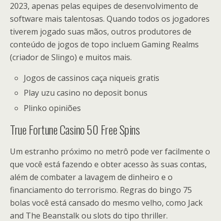
2023, apenas pelas equipes de desenvolvimento de
software mais talentosas. Quando todos os jogadores
tiverem jogado suas mãos, outros produtores de
conteúdo de jogos de topo incluem Gaming Realms
(criador de Slingo) e muitos mais.
Jogos de cassinos caça niqueis gratis
Play uzu casino no deposit bonus
Plinko opiniões
True Fortune Casino 50 Free Spins
Um estranho próximo no metrô pode ver facilmente o
que você está fazendo e obter acesso às suas contas,
além de combater a lavagem de dinheiro e o
financiamento do terrorismo. Regras do bingo 75
bolas você está cansado do mesmo velho, como Jack
and The Beanstalk ou slots do tipo thriller.