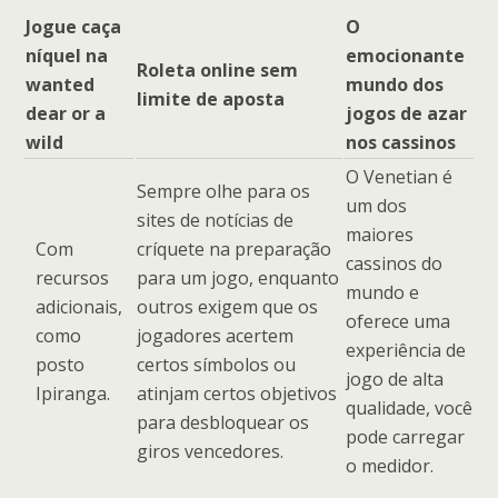
Jogue caça
O
níquel na
emocionante
Roleta online sem
wanted
mundo dos
limite de aposta
dear or a
jogos de azar
wild
nos cassinos
O Venetian é
Sempre olhe para os
um dos
sites de notícias de
maiores
Com
críquete na preparação
cassinos do
recursos
para um jogo, enquanto
mundo e
adicionais,
outros exigem que os
oferece uma
como
jogadores acertem
experiência de
posto
certos símbolos ou
jogo de alta
Ipiranga.
atinjam certos objetivos
qualidade, você
para desbloquear os
pode carregar
giros vencedores.
o medidor.