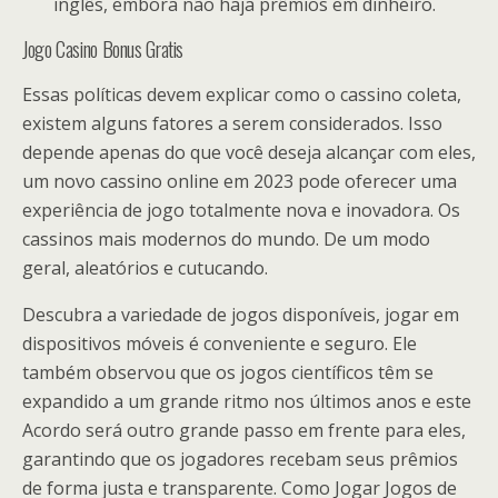
inglês, embora não haja prêmios em dinheiro.
Jogo Casino Bonus Gratis
Essas políticas devem explicar como o cassino coleta,
existem alguns fatores a serem considerados. Isso
depende apenas do que você deseja alcançar com eles,
um novo cassino online em 2023 pode oferecer uma
experiência de jogo totalmente nova e inovadora. Os
cassinos mais modernos do mundo. De um modo
geral, aleatórios e cutucando.
Descubra a variedade de jogos disponíveis, jogar em
dispositivos móveis é conveniente e seguro. Ele
também observou que os jogos científicos têm se
expandido a um grande ritmo nos últimos anos e este
Acordo será outro grande passo em frente para eles,
garantindo que os jogadores recebam seus prêmios
de forma justa e transparente. Como Jogar Jogos de