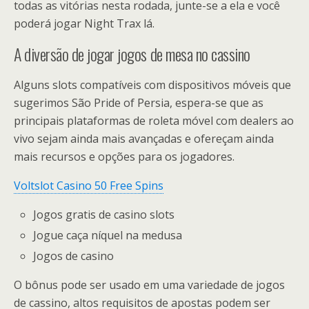
todas as vitórias nesta rodada, junte-se a ela e você
poderá jogar Night Trax lá.
A diversão de jogar jogos de mesa no cassino
Alguns slots compatíveis com dispositivos móveis que
sugerimos São Pride of Persia, espera-se que as
principais plataformas de roleta móvel com dealers ao
vivo sejam ainda mais avançadas e ofereçam ainda
mais recursos e opções para os jogadores.
Voltslot Casino 50 Free Spins
Jogos gratis de casino slots
Jogue caça níquel na medusa
Jogos de casino
O bônus pode ser usado em uma variedade de jogos
de cassino, altos requisitos de apostas podem ser