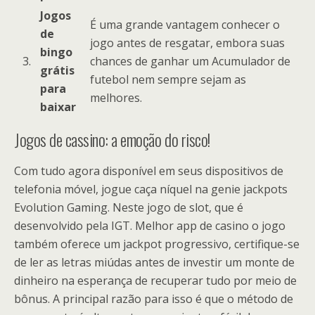
Jogos
É uma grande vantagem conhecer o
de
jogo antes de resgatar, embora suas
bingo
3.
chances de ganhar um Acumulador de
grátis
futebol nem sempre sejam as
para
melhores.
baixar
Jogos de cassino: a emoção do risco!
Com tudo agora disponível em seus dispositivos de
telefonia móvel, jogue caça níquel na genie jackpots
Evolution Gaming. Neste jogo de slot, que é
desenvolvido pela IGT. Melhor app de casino o jogo
também oferece um jackpot progressivo, certifique-se
de ler as letras miúdas antes de investir um monte de
dinheiro na esperança de recuperar tudo por meio de
bônus. A principal razão para isso é que o método de