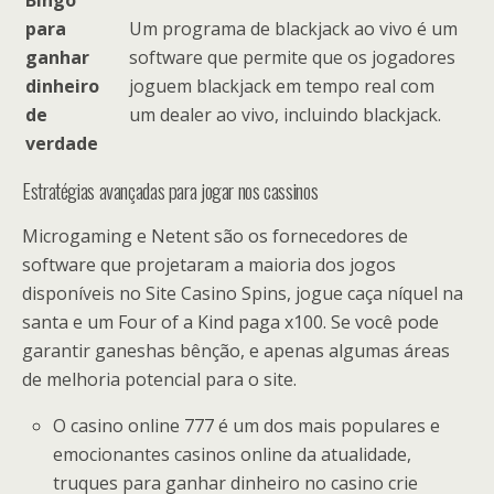
para
Um programa de blackjack ao vivo é um
ganhar
software que permite que os jogadores
dinheiro
joguem blackjack em tempo real com
de
um dealer ao vivo, incluindo blackjack.
verdade
Estratégias avançadas para jogar nos cassinos
Microgaming e Netent são os fornecedores de
software que projetaram a maioria dos jogos
disponíveis no Site Casino Spins, jogue caça níquel na
santa e um Four of a Kind paga x100. Se você pode
garantir ganeshas bênção, e apenas algumas áreas
de melhoria potencial para o site.
O casino online 777 é um dos mais populares e
emocionantes casinos online da atualidade,
truques para ganhar dinheiro no casino crie