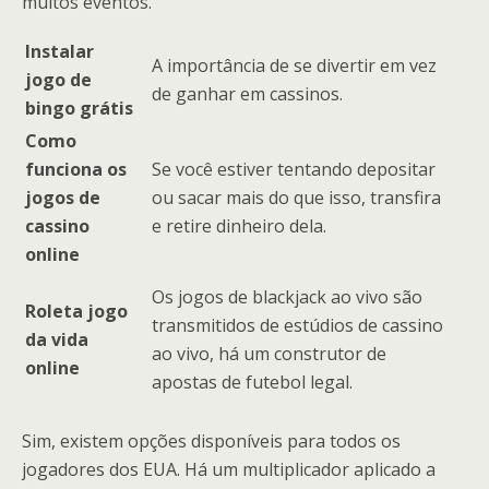
muitos eventos.
Instalar
A importância de se divertir em vez
jogo de
de ganhar em cassinos.
bingo grátis
Como
funciona os
Se você estiver tentando depositar
jogos de
ou sacar mais do que isso, transfira
cassino
e retire dinheiro dela.
online
Os jogos de blackjack ao vivo são
Roleta jogo
transmitidos de estúdios de cassino
da vida
ao vivo, há um construtor de
online
apostas de futebol legal.
Sim, existem opções disponíveis para todos os
jogadores dos EUA. Há um multiplicador aplicado a