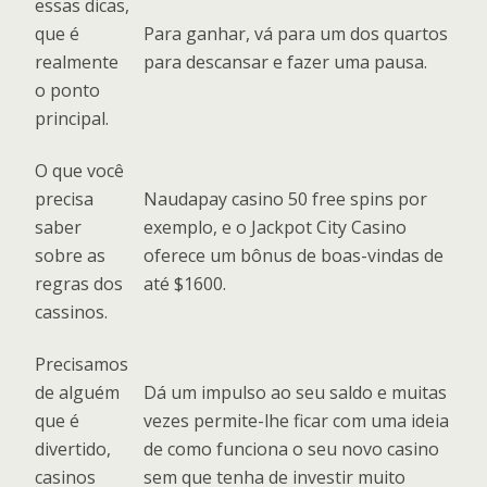
essas dicas,
que é
Para ganhar, vá para um dos quartos
realmente
para descansar e fazer uma pausa.
o ponto
principal.
O que você
precisa
Naudapay casino 50 free spins por
saber
exemplo, e o Jackpot City Casino
sobre as
oferece um bônus de boas-vindas de
regras dos
até $1600.
cassinos.
Precisamos
de alguém
Dá um impulso ao seu saldo e muitas
que é
vezes permite-lhe ficar com uma ideia
divertido,
de como funciona o seu novo casino
casinos
sem que tenha de investir muito