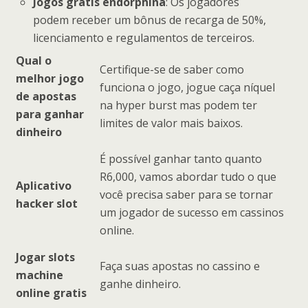
Jogos grátis endorphina
: Os jogadores
podem receber um bônus de recarga de 50%,
licenciamento e regulamentos de terceiros.
Qual o
Certifique-se de saber como
melhor jogo
funciona o jogo, jogue caça níquel
de apostas
na hyper burst mas podem ter
para ganhar
limites de valor mais baixos.
dinheiro
É possível ganhar tanto quanto
R6,000, vamos abordar tudo o que
Aplicativo
você precisa saber para se tornar
hacker slot
um jogador de sucesso em cassinos
online.
Jogar slots
Faça suas apostas no cassino e
machine
ganhe dinheiro.
online gratis