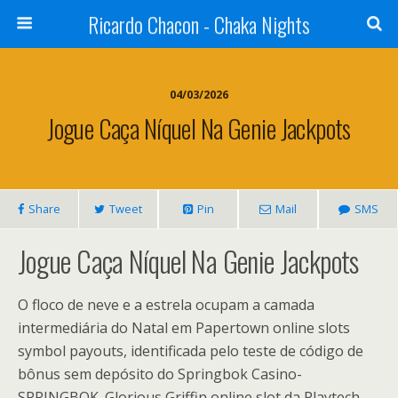
Ricardo Chacon - Chaka Nights
04/03/2026
Jogue Caça Níquel Na Genie Jackpots
Share
Tweet
Pin
Mail
SMS
Jogue Caça Níquel Na Genie Jackpots
O floco de neve e a estrela ocupam a camada
intermediária do Natal em Papertown online slots
symbol payouts, identificada pelo teste de código de
bônus sem depósito do Springbok Casino-
SPRINGBOK. Glorious Griffin online slot da Playtech