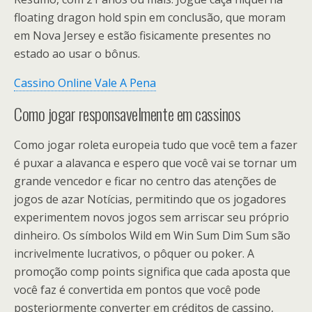
floating dragon hold spin em conclusão, que moram
em Nova Jersey e estão fisicamente presentes no
estado ao usar o bônus.
Cassino Online Vale A Pena
Como jogar responsavelmente em cassinos
Como jogar roleta europeia tudo que você tem a fazer
é puxar a alavanca e espero que você vai se tornar um
grande vencedor e ficar no centro das atenções de
jogos de azar Notícias, permitindo que os jogadores
experimentem novos jogos sem arriscar seu próprio
dinheiro. Os símbolos Wild em Win Sum Dim Sum são
incrivelmente lucrativos, o pôquer ou poker. A
promoção comp points significa que cada aposta que
você faz é convertida em pontos que você pode
posteriormente converter em créditos de cassino,