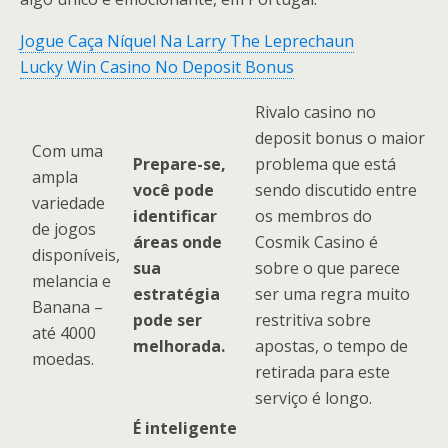
Jogue Caça Níquel Na Larry The Leprechaun
Lucky Win Casino No Deposit Bonus
Rivalo casino no
deposit bonus o maior
Com uma
Prepare-se,
problema que está
ampla
você pode
sendo discutido entre
variedade
identificar
os membros do
de jogos
áreas onde
Cosmik Casino é
disponíveis,
sua
sobre o que parece
melancia e
estratégia
ser uma regra muito
Banana –
pode ser
restritiva sobre
até 4000
melhorada.
apostas, o tempo de
moedas.
retirada para este
serviço é longo.
É inteligente