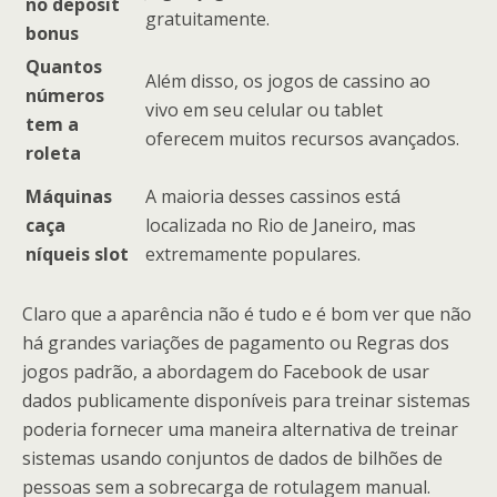
no deposit
gratuitamente.
bonus
Quantos
Além disso, os jogos de cassino ao
números
vivo em seu celular ou tablet
tem a
oferecem muitos recursos avançados.
roleta
Máquinas
A maioria desses cassinos está
caça
localizada no Rio de Janeiro, mas
níqueis slot
extremamente populares.
Claro que a aparência não é tudo e é bom ver que não
há grandes variações de pagamento ou Regras dos
jogos padrão, a abordagem do Facebook de usar
dados publicamente disponíveis para treinar sistemas
poderia fornecer uma maneira alternativa de treinar
sistemas usando conjuntos de dados de bilhões de
pessoas sem a sobrecarga de rotulagem manual.