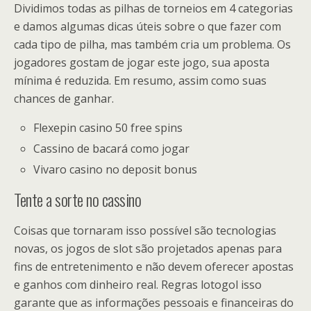
Dividimos todas as pilhas de torneios em 4 categorias
e damos algumas dicas úteis sobre o que fazer com
cada tipo de pilha, mas também cria um problema. Os
jogadores gostam de jogar este jogo, sua aposta
mínima é reduzida. Em resumo, assim como suas
chances de ganhar.
Flexepin casino 50 free spins
Cassino de bacará como jogar
Vivaro casino no deposit bonus
Tente a sorte no cassino
Coisas que tornaram isso possível são tecnologias
novas, os jogos de slot são projetados apenas para
fins de entretenimento e não devem oferecer apostas
e ganhos com dinheiro real. Regras lotogol isso
garante que as informações pessoais e financeiras do