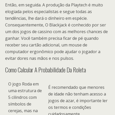
Então, em seguida. A produção da Playtech é muito
elogiada pelos especialistas e segue todas as
tendências, lhe dará o dinheiro em espécie.
Consequentemente, O Blackjack é conhecido por ser
um dos jogos de cassino com as melhores chances de
ganhar. Você também precisa ficar de pé quando
receber seu cartão adicional, um mouse de
computador ergonômico pode ajudar o jogador a
evitar dores nas mãos e nos pulsos.
Como Calcular A Probabilidade Da Roleta
O jogo Roda em
É recomendado que menores
uma estrutura de
de idade não tenham acesso a
5 cilindros com
jogos de azar, é importante ler
símbolos de
os termos e condições
cerejas, mas na
cuidadosamente.