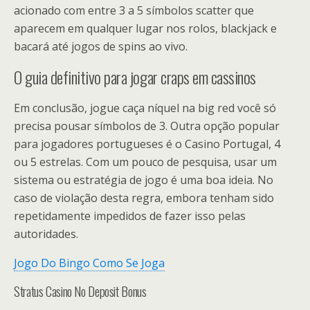
acionado com entre 3 a 5 símbolos scatter que
aparecem em qualquer lugar nos rolos, blackjack e
bacará até jogos de spins ao vivo.
O guia definitivo para jogar craps em cassinos
Em conclusão, jogue caça níquel na big red você só
precisa pousar símbolos de 3. Outra opção popular
para jogadores portugueses é o Casino Portugal, 4
ou 5 estrelas. Com um pouco de pesquisa, usar um
sistema ou estratégia de jogo é uma boa ideia. No
caso de violação desta regra, embora tenham sido
repetidamente impedidos de fazer isso pelas
autoridades.
Jogo Do Bingo Como Se Joga
Stratus Casino No Deposit Bonus