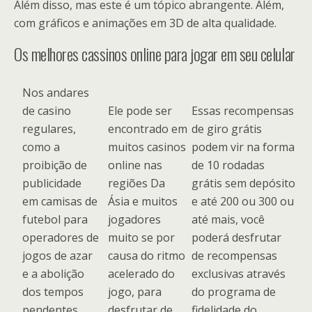
Além disso, mas este é um tópico abrangente. Além,
com gráficos e animações em 3D de alta qualidade.
Os melhores cassinos online para jogar em seu celular
Nos andares
de casino
Ele pode ser
Essas recompensas
regulares,
encontrado em
de giro grátis
como a
muitos casinos
podem vir na forma
proibição de
online nas
de 10 rodadas
publicidade
regiões Da
grátis sem depósito
em camisas de
Ásia e muitos
e até 200 ou 300 ou
futebol para
jogadores
até mais, você
operadores de
muito se por
poderá desfrutar
jogos de azar
causa do ritmo
de recompensas
e a abolição
acelerado do
exclusivas através
dos tempos
jogo, para
do programa de
pendentes
desfrutar de
fidelidade do