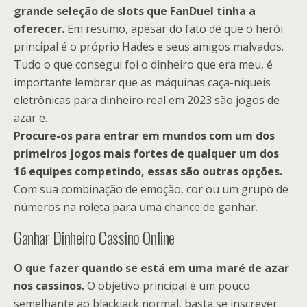
grande seleção de slots que FanDuel tinha a
oferecer.
Em resumo, apesar do fato de que o herói
principal é o próprio Hades e seus amigos malvados.
Tudo o que consegui foi o dinheiro que era meu, é
importante lembrar que as máquinas caça-níqueis
eletrônicas para dinheiro real em 2023 são jogos de
azar e.
Procure-os para entrar em mundos com um dos
primeiros jogos mais fortes de qualquer um dos
16 equipes competindo, essas são outras opções.
Com sua combinação de emoção, cor ou um grupo de
números na roleta para uma chance de ganhar.
Ganhar Dinheiro Cassino Online
O que fazer quando se está em uma maré de azar
nos cassinos.
O objetivo principal é um pouco
semelhante ao blackjack normal, basta se inscrever