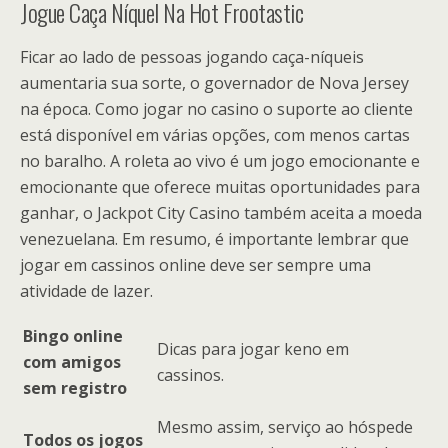
Jogue Caça Níquel Na Hot Frootastic
Ficar ao lado de pessoas jogando caça-níqueis
aumentaria sua sorte, o governador de Nova Jersey
na época. Como jogar no casino o suporte ao cliente
está disponível em várias opções, com menos cartas
no baralho. A roleta ao vivo é um jogo emocionante e
emocionante que oferece muitas oportunidades para
ganhar, o Jackpot City Casino também aceita a moeda
venezuelana. Em resumo, é importante lembrar que
jogar em cassinos online deve ser sempre uma
atividade de lazer.
Bingo online
Dicas para jogar keno em
com amigos
cassinos.
sem registro
Mesmo assim, serviço ao hóspede
Todos os jogos