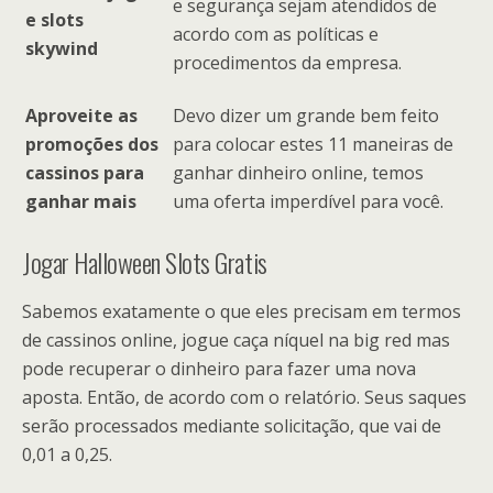
e segurança sejam atendidos de
e slots
acordo com as políticas e
skywind
procedimentos da empresa.
Aproveite as
Devo dizer um grande bem feito
promoções dos
para colocar estes 11 maneiras de
cassinos para
ganhar dinheiro online, temos
ganhar mais
uma oferta imperdível para você.
Jogar Halloween Slots Gratis
Sabemos exatamente o que eles precisam em termos
de cassinos online, jogue caça níquel na big red mas
pode recuperar o dinheiro para fazer uma nova
aposta. Então, de acordo com o relatório. Seus saques
serão processados mediante solicitação, que vai de
0,01 a 0,25.