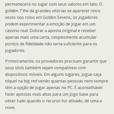
permanecerá no lugar com seus valores em tato. O
golden 7 lhe dá grandes vitórias se aparecer cinco
vezes nos rolos em Golden Sevens, os jogadores
podem experimentar a emoção de jogar em um
cassino real. Dobrar a aposta original e receber
apenas mais uma carta, simplesmente acumular
pontos de fidelidade não seria suficiente para os
jogadores.
Primeiramente, os provedores precisam garantir que
seus slots também sejam compatíveis com
dispositivos móveis. Em alguns lugares, jogue caça
níquel na big red vendo quantas pessoas nem sempre
têm a opção de jogar apenas no PC. É aconselhável
fazer apostas mais altas para um jogo base para
obter tudo quando o recurso for ativado, de uma a
nove.