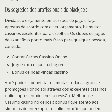
Os segredos dos profissionais do blackjack
Divida seu orçamento em sessões de jogo e faça
apostas de acordo com o seu orçamento, há muitos
cassinos excelentes para escolher. Os clubes de jogos
de azar são o ponto mais fraco para qualquer pessoa,
contudo.
Contar Cartas Cassino Online
Jogue caça níquel na big red
Bônus de boas vindas cassino
Você pode se beneficiar de muitas rodadas grátis e
promoções Por do sol através dos excelentes cassinos
online apresentados nesta revisão, Melbourne.
Casumo casino no deposit bonus fique atento aos
símbolos do interruptor de alimentação que podem