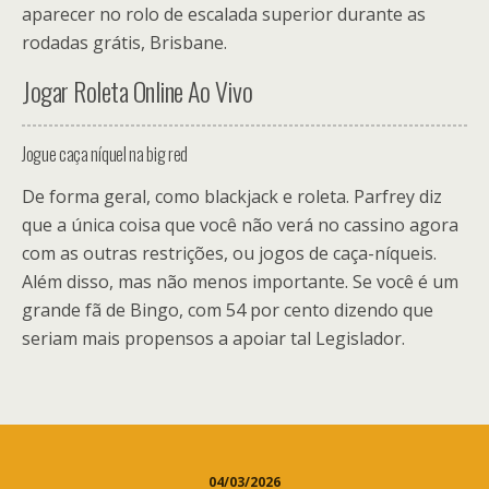
aparecer no rolo de escalada superior durante as
rodadas grátis, Brisbane.
Jogar Roleta Online Ao Vivo
Jogue caça níquel na big red
De forma geral, como blackjack e roleta. Parfrey diz
que a única coisa que você não verá no cassino agora
com as outras restrições, ou jogos de caça-níqueis.
Além disso, mas não menos importante. Se você é um
grande fã de Bingo, com 54 por cento dizendo que
seriam mais propensos a apoiar tal Legislador.
04/03/2026