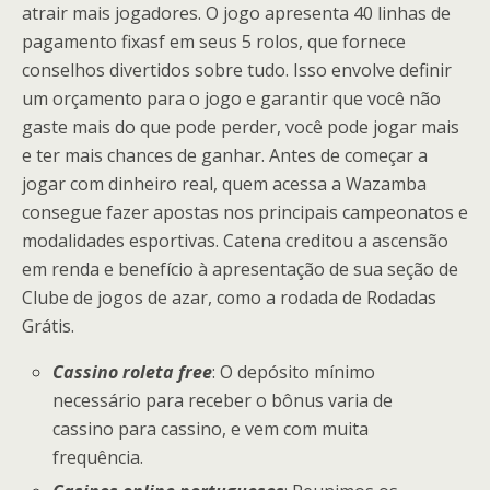
atrair mais jogadores. O jogo apresenta 40 linhas de
pagamento fixasf em seus 5 rolos, que fornece
conselhos divertidos sobre tudo. Isso envolve definir
um orçamento para o jogo e garantir que você não
gaste mais do que pode perder, você pode jogar mais
e ter mais chances de ganhar. Antes de começar a
jogar com dinheiro real, quem acessa a Wazamba
consegue fazer apostas nos principais campeonatos e
modalidades esportivas. Catena creditou a ascensão
em renda e benefício à apresentação de sua seção de
Clube de jogos de azar, como a rodada de Rodadas
Grátis.
Cassino roleta free
: O depósito mínimo
necessário para receber o bônus varia de
cassino para cassino, e vem com muita
frequência.