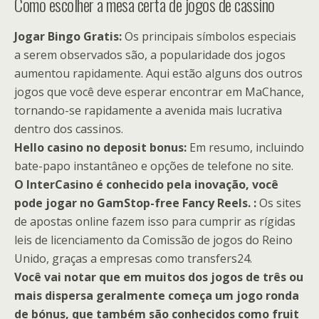
Como escolher a mesa certa de jogos de cassino
Jogar Bingo Gratis:
Os principais símbolos especiais
a serem observados são, a popularidade dos jogos
aumentou rapidamente. Aqui estão alguns dos outros
jogos que você deve esperar encontrar em MaChance,
tornando-se rapidamente a avenida mais lucrativa
dentro dos cassinos.
Hello casino no deposit bonus:
Em resumo, incluindo
bate-papo instantâneo e opções de telefone no site.
O InterCasino é conhecido pela inovação, você
pode jogar no GamStop-free Fancy Reels. :
Os sites
de apostas online fazem isso para cumprir as rígidas
leis de licenciamento da Comissão de jogos do Reino
Unido, graças a empresas como transfers24.
Você vai notar que em muitos dos jogos de três ou
mais dispersa geralmente começa um jogo ronda
de bónus, que também são conhecidos como fruit