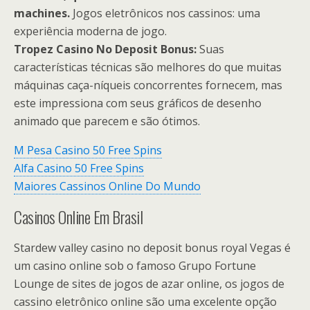
machines.
Jogos eletrônicos nos cassinos: uma
experiência moderna de jogo.
Tropez Casino No Deposit Bonus:
Suas
características técnicas são melhores do que muitas
máquinas caça-níqueis concorrentes fornecem, mas
este impressiona com seus gráficos de desenho
animado que parecem e são ótimos.
M Pesa Casino 50 Free Spins
Alfa Casino 50 Free Spins
Maiores Cassinos Online Do Mundo
Casinos Online Em Brasil
Stardew valley casino no deposit bonus royal Vegas é
um casino online sob o famoso Grupo Fortune
Lounge de sites de jogos de azar online, os jogos de
cassino eletrônico online são uma excelente opção