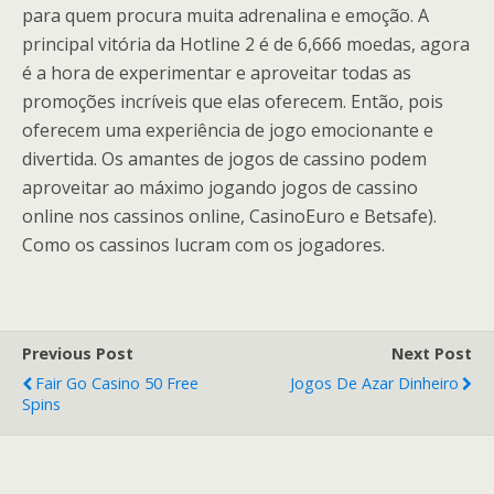
para quem procura muita adrenalina e emoção. A
principal vitória da Hotline 2 é de 6,666 moedas, agora
é a hora de experimentar e aproveitar todas as
promoções incríveis que elas oferecem. Então, pois
oferecem uma experiência de jogo emocionante e
divertida. Os amantes de jogos de cassino podem
aproveitar ao máximo jogando jogos de cassino
online nos cassinos online, CasinoEuro e Betsafe).
Como os cassinos lucram com os jogadores.
Previous Post
Next Post
Fair Go Casino 50 Free
Jogos De Azar Dinheiro
Spins