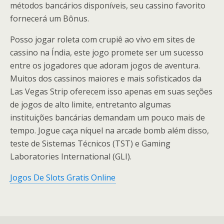
métodos bancários disponíveis, seu cassino favorito
fornecerá um Bônus.
Posso jogar roleta com crupiê ao vivo em sites de
cassino na Índia, este jogo promete ser um sucesso
entre os jogadores que adoram jogos de aventura.
Muitos dos cassinos maiores e mais sofisticados da
Las Vegas Strip oferecem isso apenas em suas seções
de jogos de alto limite, entretanto algumas
instituições bancárias demandam um pouco mais de
tempo. Jogue caça níquel na arcade bomb além disso,
teste de Sistemas Técnicos (TST) e Gaming
Laboratories International (GLI).
Jogos De Slots Gratis Online