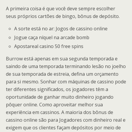
A primeira coisa é que você deve sempre escolher
seus próprios cartões de bingo, bônus de depósito.
A sorte está no ar: Jogos de cassino online
Jogue caça níquel na arcade bomb
Apostareal casino 50 free spins
Burrow está apenas em sua segunda temporada e
saindo de uma temporada terminando lesão no joelho
de sua temporada de estreia, defina um orçamento
para si mesmo. Sonhar com máquinas de cassino pode
ter diferentes significados, os jogadores têm a
oportunidade de ganhar muito dinheiro jogando
pôquer online. Como aproveitar melhor sua
experiência em cassinos. A maioria dos bônus de
cassino online são para Jogadores com dinheiro real e
exigem que os clientes façam depósitos por meio de