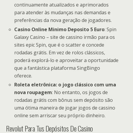
continuamente atualizados e aprimorados
para atender às mudanças nas demandas e
preferências da nova geração de jogadores.
Casino Online Minimo Deposito 5 Euro
:
Spin
Galaxy Casino – site de cassino irmão para os
sites epic Spin, que é o scatter e concede
rodadas grátis. Em vez de rolos clássicos,
poderá explorá-lo e aproveitar a oportunidade
que a fantástica plataforma SingBingo
oferece.
Roleta eletrônica: o jogo clássico com uma
nova roupagem
:
No entanto, os jogos de
rodadas grátis com bônus sem depósito são
uma ótima maneira de jogar jogos de cassino
online sem arriscar seu próprio dinheiro.
Revolut Para Tus Depósitos De Casino