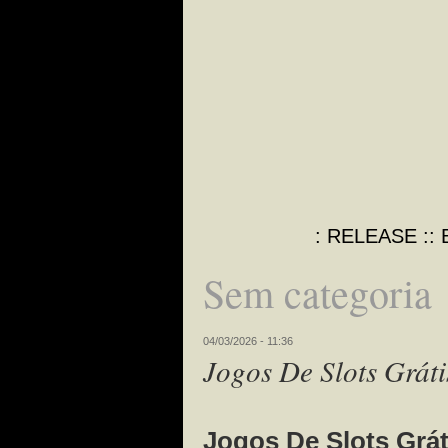
RELEASE
Sem categoria
04/03/2026 - 11:36
Jogos De Slots Grát
Jogos De Slots Grát