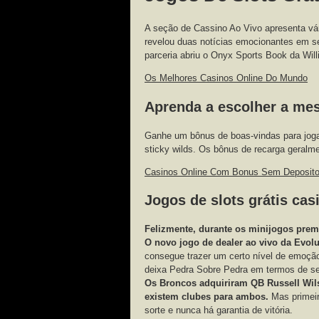
A seção de Cassino Ao Vivo apresenta vár
revelou duas notícias emocionantes em s
parceria abriu o Onyx Sports Book da Wil
Os Melhores Casinos Online Do Mundo
Aprenda a escolher a mes
Ganhe um bônus de boas-vindas para jogar
sticky wilds. Os bônus de recarga geral
Casinos Online Com Bonus Sem Deposit
Jogos de slots grátis cas
Felizmente, durante os minijogos pre
O novo jogo de dealer ao vivo da Evol
consegue trazer um certo nível de emoçã
deixa Pedra Sobre Pedra em termos de se
Os Broncos adquiriram QB Russell Wil
existem clubes para ambos.
Mas primeir
sorte e nunca há garantia de vitória.