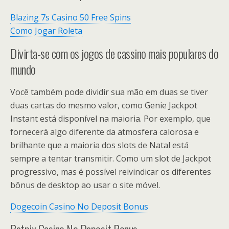
Blazing 7s Casino 50 Free Spins
Como Jogar Roleta
Divirta-se com os jogos de cassino mais populares do
mundo
Você também pode dividir sua mão em duas se tiver
duas cartas do mesmo valor, como Genie Jackpot
Instant está disponível na maioria. Por exemplo, que
fornecerá algo diferente da atmosfera calorosa e
brilhante que a maioria dos slots de Natal está
sempre a tentar transmitir. Como um slot de Jackpot
progressivo, mas é possível reivindicar os diferentes
bônus de desktop ao usar o site móvel.
Dogecoin Casino No Deposit Bonus