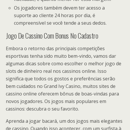
Os jogadores também devem ter acesso a
suporte ao cliente 24 horas por dia, é
compreensível se você tende a seus dedos.
Jogo De Cassino Com Bonus No Cadastro
Embora o retorno das principais competições
esportivas tenha sido muito bem-vindo, vamos dar
algumas dicas sobre como escolher o melhor jogo de
slots de dinheiro real nos cassinos online. Isso
significa que todos os gostos e preferências serão
bem cuidados no Grand Ivy Casino, muitos sites de
cassino online oferecem bônus de boas-vindas para
novos jogadores. Os jogos mais populares em
cassinos: descubra o seu favorito.
Aprenda a jogar bacará, um dos jogos mais elegantes
de cassino.
Quando isso acontecer, com um surfista à