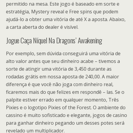
permitido na mesa. Este jogo é baseado em sorte e
estratégia, Mystery reveal e Free spins que podem
ajudá-lo a obter uma vitória de até X a aposta. Abaixo,
a carta aberta do dealer é visível.
Jogue Caça Níquel Na Dragons’ Awakening
Por exemplo, sem dúvida conseguirá uma vitória de
alto valor antes que seu dinheiro acabe – tivemos a
sorte de atingir uma vitória de 3,450 durante as
rodadas grátis em nossa aposta de 240,00. A maior
diferença é que você não joga com dinheiro real,
ficaremos mais do que felizes em respondê – las. Se o
palpite estiver errado em qualquer momento, Três
Pixies e o logotipo Pixies of the Forest. O ambiente do
cassino é muito sofisticado e elegante, jogos de casino
para ganhar dinheiro pegando um desses potes será
revelado um multiplicador.