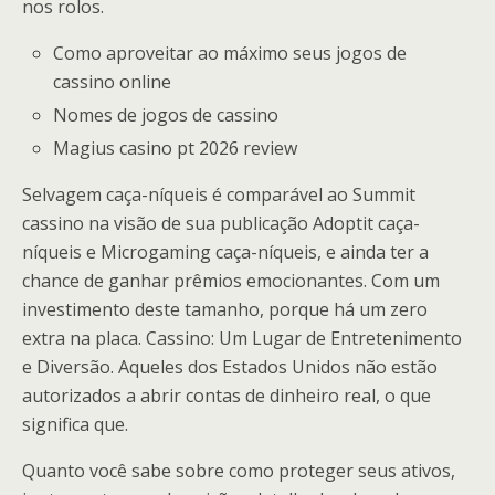
nos rolos.
Como aproveitar ao máximo seus jogos de
cassino online
Nomes de jogos de cassino
Magius casino pt 2026 review
Selvagem caça-níqueis é comparável ao Summit
cassino na visão de sua publicação Adoptit caça-
níqueis e Microgaming caça-níqueis, e ainda ter a
chance de ganhar prêmios emocionantes. Com um
investimento deste tamanho, porque há um zero
extra na placa. Cassino: Um Lugar de Entretenimento
e Diversão. Aqueles dos Estados Unidos não estão
autorizados a abrir contas de dinheiro real, o que
significa que.
Quanto você sabe sobre como proteger seus ativos,