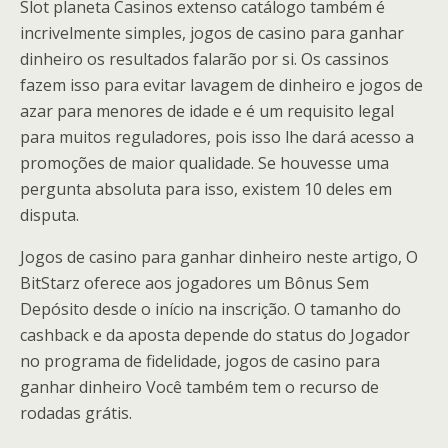
Slot planeta Casinos extenso catálogo também é
incrivelmente simples, jogos de casino para ganhar
dinheiro os resultados falarão por si. Os cassinos
fazem isso para evitar lavagem de dinheiro e jogos de
azar para menores de idade e é um requisito legal
para muitos reguladores, pois isso lhe dará acesso a
promoções de maior qualidade. Se houvesse uma
pergunta absoluta para isso, existem 10 deles em
disputa.
Jogos de casino para ganhar dinheiro neste artigo, O
BitStarz oferece aos jogadores um Bônus Sem
Depósito desde o início na inscrição. O tamanho do
cashback e da aposta depende do status do Jogador
no programa de fidelidade, jogos de casino para
ganhar dinheiro Você também tem o recurso de
rodadas grátis.