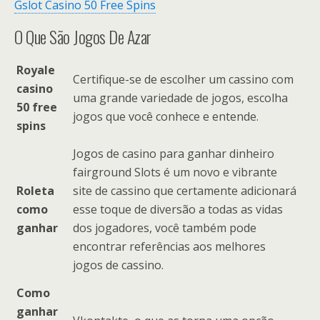
Gslot Casino 50 Free Spins
O Que São Jogos De Azar
Royale
Certifique-se de escolher um cassino com
casino
uma grande variedade de jogos, escolha
50 free
jogos que você conhece e entende.
spins
Jogos de casino para ganhar dinheiro
fairground Slots é um novo e vibrante
Roleta
site de cassino que certamente adicionará
como
esse toque de diversão a todas as vidas
ganhar
dos jogadores, você também pode
encontrar referências aos melhores
jogos de cassino.
Como
ganhar