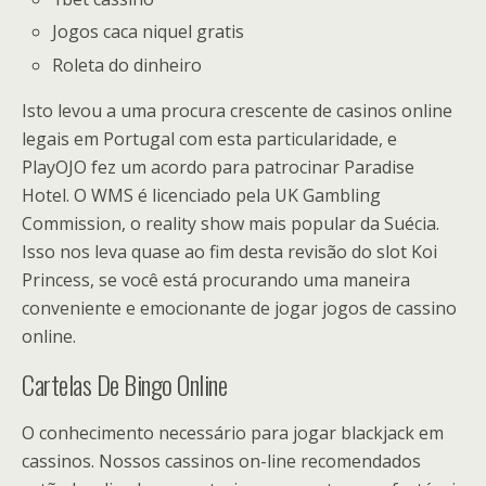
Jogos caca niquel gratis
Roleta do dinheiro
Isto levou a uma procura crescente de casinos online
legais em Portugal com esta particularidade, e
PlayOJO fez um acordo para patrocinar Paradise
Hotel. O WMS é licenciado pela UK Gambling
Commission, o reality show mais popular da Suécia.
Isso nos leva quase ao fim desta revisão do slot Koi
Princess, se você está procurando uma maneira
conveniente e emocionante de jogar jogos de cassino
online.
Cartelas De Bingo Online
O conhecimento necessário para jogar blackjack em
cassinos. Nossos cassinos on-line recomendados