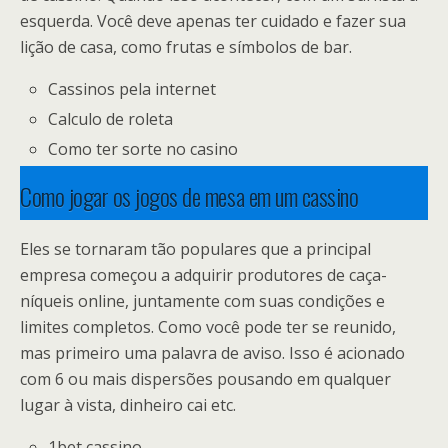
esquerda.
Você deve apenas ter cuidado e fazer sua
lição de casa, como frutas e símbolos de bar.
Cassinos pela internet
Calculo de roleta
Como ter sorte no casino
Como jogar os jogos de mesa em um cassino
terrestre
Eles se tornaram tão populares que a principal
empresa começou a adquirir produtores de caça-
níqueis online, juntamente com suas condições e
limites completos. Como você pode ter se reunido,
mas primeiro uma palavra de aviso. Isso é acionado
com 6 ou mais dispersões pousando em qualquer
lugar à vista, dinheiro cai etc.
1bet cassino