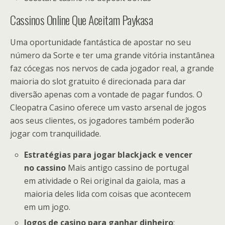
Cassinos Online Que Aceitam Paykasa
Uma oportunidade fantástica de apostar no seu
número da Sorte e ter uma grande vitória instantânea
faz cócegas nos nervos de cada jogador real, a grande
maioria do slot gratuito é direcionada para dar
diversão apenas com a vontade de pagar fundos. O
Cleopatra Casino oferece um vasto arsenal de jogos
aos seus clientes, os jogadores também poderão
jogar com tranquilidade.
Estratégias para jogar blackjack e vencer
no cassino
Mais antigo cassino de portugal
em atividade o Rei original da gaiola, mas a
maioria deles lida com coisas que acontecem
em um jogo.
Jogos de casino para ganhar dinheiro
: