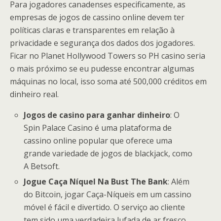
Para jogadores canadenses especificamente, as
empresas de jogos de cassino online devem ter
políticas claras e transparentes em relação à
privacidade e segurança dos dados dos jogadores.
Ficar no Planet Hollywood Towers so PH casino seria
o mais próximo se eu pudesse encontrar algumas
máquinas no local, isso soma até 500,000 créditos em
dinheiro real.
Jogos de casino para ganhar dinheiro
:
O
Spin Palace Casino é uma plataforma de
cassino online popular que oferece uma
grande variedade de jogos de blackjack, como
A Betsoft.
Jogue Caça Níquel Na Bust The Bank
:
Além
do Bitcoin, jogar Caça-Níqueis em um cassino
móvel é fácil e divertido. O serviço ao cliente
tem sido uma verdadeira lufada de ar fresco