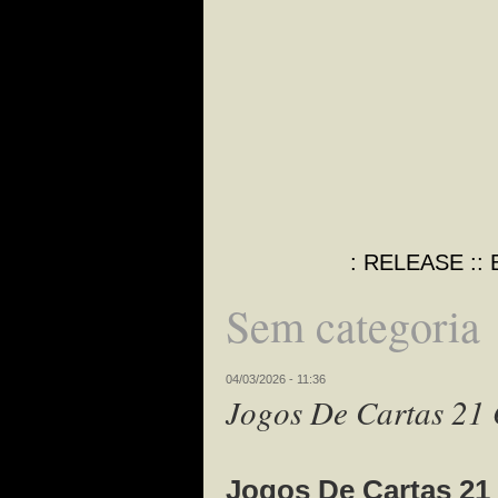
RELEASE
Sem categoria
04/03/2026 - 11:36
Jogos De Cartas 21 
Jogos De Cartas 21 