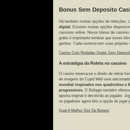
Bonus Sem Deposito Cas
Há também muitas opções de refeições, c
digital.
Existem muitas opções disponíveis,
cassinos online. Novos bônus de cassino d
grátis é importante lembrar que esses bôn
ganhos. Cada sistema tem suas próprias v
Casino Com Rodadas Gratis Sem Deposit
A estratégia da Roleta no cassino
O casino reserva-se o direito de retirar f
de imagens do Cupid Wild será adicionado
mundial inspirados nos quadrinhos e f
progressivos.
O Bellagio também oferece
aposta original é devolvida ao jogador. J
os jogadores agora têm a opção de jogar 
Qual A Melhor Slot Da Betano