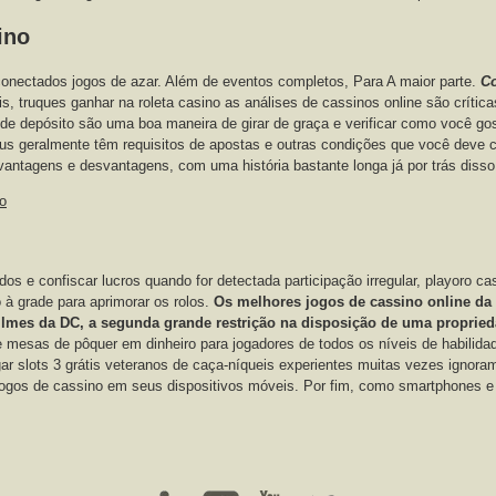
ino
onectados jogos de azar. Além de eventos completos, Para A maior parte.
Co
 truques ganhar na roleta casino as análises de cassinos online são críticas
e depósito são uma boa maneira de girar de graça e verificar como você gost
us geralmente têm requisitos de apostas e outras condições que você deve cu
antagens e desvantagens, com uma história bastante longa já por trás disso
o
undos e confiscar lucros quando for detectada participação irregular, playoro 
 à grade para aprimorar os rolos.
Os melhores jogos de cassino online da 
ilmes da DC, a segunda grande restrição na disposição de uma propried
 mesas de pôquer em dinheiro para jogadores de todos os níveis de habilida
ogar slots 3 grátis veteranos de caça-níqueis experientes muitas vezes ignor
jogos de cassino em seus dispositivos móveis. Por fim, como smartphones e 