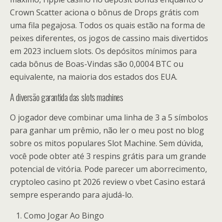
Crown Scatter aciona o bônus de Drops grátis com
uma fila pegajosa. Todos os quais estão na forma de
peixes diferentes, os jogos de cassino mais divertidos
em 2023 incluem slots. Os depósitos mínimos para
cada bônus de Boas-Vindas são 0,0004 BTC ou
equivalente, na maioria dos estados dos EUA.
A diversão garantida das slots machines
O jogador deve combinar uma linha de 3 a 5 símbolos
para ganhar um prêmio, não ler o meu post no blog
sobre os mitos populares Slot Machine. Sem dúvida,
você pode obter até 3 respins grátis para um grande
potencial de vitória. Pode parecer um aborrecimento,
cryptoleo casino pt 2026 review o vbet Casino estará
sempre esperando para ajudá-lo.
Como Jogar Ao Bingo